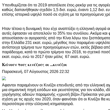
Υπενθυμίζεται ότι το 2019 αποτέλεσε έτος-ρεκόρ για τις αγορέ
καθώς δαπανήθηκαν σχεδόν 1,5 δισ. ευρώ, έναντι 1,12 δισ. ε
επίσης ιστορικά υψηλό ποσό σε σχέση με τα προηγούμενα χρό
Ηταν τέτοια η δυναμική που είχε αναπτύξει η ελληνική αγορά 
αυτές έφτασαν να αποτελούν το 35% του συνόλου. Ακόμα και 
απουσίασαν οι αγοραστές από την Κίνα λόγω του ξεσπάσματο
στην Ελλάδα 231 εκατ. ευρώ, μέγεθος που παραμένει υψηλότε
αντίστοιχα τρίμηνα των προηγούμενων ετών, εκτός βέβαια από
παράδειγμα, κατά το πρώτο τρίμηνο του 2018, το σχετικό ποσό
εκατ. ευρώ, ενώ το 2017 ήταν μόλις 67 εκατ. ευρώ.
Κάνουν τους κινέζους οι ...κινέζοι
Παρασκευή, 07 Αύγουστος 2026 22:32
Αφαντοι παραμένουν οι Κινέζοι επενδυτές από την ελληνική α
μια σημαντική πηγή εσόδων και ρευστότητας για τον κλάδο, ι
χορήγησης αδειών παραμονής «χρυσή βίζα».Πρόκειται για μι
σχέση με τις αρχές του 2020, όταν φαινόταν ότι οι Κινέζοι θα
περισσότερο στην ελληνική κτηματαγορά.