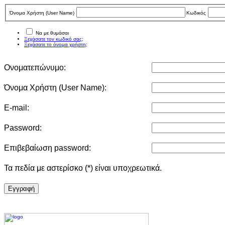
Όνομα Χρήστη (User Νame)
Κωδικός
Να με θυμάσαι
Ξεχάσατε τον κωδικό σας;
Ξεχάσατε το όνομα χρήστη;
Ονοματεπώνυμο:
Όνομα Χρήστη (User Νame):
E-mail:
Password:
Επιβεβαίωση password:
Τα πεδία με αστερίσκο (*) είναι υποχρεωτικά.
Eγγραφή