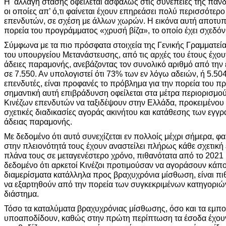
Η αλλαγή στάσης οφείλεται ασφαλώς στις συνέπειες της πανδ
οι οποίες απ’ ό,τι φαίνεται έχουν επηρεάσει πολύ περισσότερ
επενδυτών, σε σχέση με άλλων χωρών. Η εικόνα αυτή αποτυπ
πορεία του προγράμματος «χρυσή βίζα», το οποίο έχει σχεδόν
Σύμφωνα με τα πιο πρόσφατα στοιχεία της Γενικής Γραμματεία
του υπουργείου Μετανάστευσης, από τις αρχές του έτους έχουν
άδειες παραμονής, ανεβάζοντας τον συνολικό αριθμό από την
σε 7.550. Αν υπολογιστεί ότι 73% των εν λόγω αδειών, ή 5.50
επενδυτές, είναι προφανές το πρόβλημα για την πορεία του 
σημαντική αυτή επιβράδυνση οφείλεται στα μέτρα περιορισμού
Κινέζων επενδυτών να ταξιδέψουν στην Ελλάδα, προκειμένου
σχετικές διαδικασίες αγοράς ακινήτου και κατάθεσης των εγγ
άδειας παραμονής.
Με δεδομένο ότι αυτό συνεχίζεται εν πολλοίς μέχρι σήμερα, φα
στην πλειονότητά τους έχουν αναστείλει πλήρως κάθε σχετική
πλάνα τους σε μεταγενέστερο χρόνο, πιθανότατα από το 2021 
δεδομένο ότι αρκετοί Κινέζοι προτιμούσαν να αγοράσουν κάπο
διαμερίσματα κατάλληλα προς βραχυχρόνια μίσθωση, είναι πι
να εξαρτηθούν από την πορεία των συγκεκριμένων κατηγοριώ
διάστημα.
Τόσο τα καταλύματα βραχυχρόνιας μίσθωσης, όσο και τα εμπ
υποαποδίδουν, καθώς στην πρώτη περίπτωση τα έσοδα έχουν