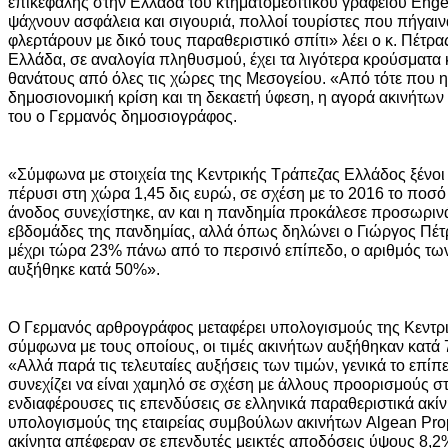
επικεφαλής στην Ελλάδα του κτηματομεσιτικού γραφείου Engel
ψάχνουν ασφάλεια και σιγουριά, πολλοί τουρίστες που πήγαιν
φλερτάρουν με δικό τους παραθεριστικό σπίτι» λέει ο κ. Πέτρας
Ελλάδα, σε αναλογία πληθυσμού, έχει τα λιγότερα κρούσματα 
θανάτους από όλες τις χώρες της Μεσογείου. «Από τότε που 
δημοσιονομική κρίση και τη δεκαετή ύφεση, η αγορά ακινήτων 
του ο Γερμανός δημοσιογράφος.
«Σύμφωνα με στοιχεία της Κεντρικής Τράπεζας Ελλάδος ξένοι
πέρυσι στη χώρα 1,45 δις ευρώ, σε σχέση με το 2016 το ποσ
άνοδος συνεχίστηκε, αν και η πανδημία προκάλεσε προσωριν
εβδομάδες της πανδημίας, αλλά όπως δηλώνει ο Γιώργος Πέτρα
μέχρι τώρα 23% πάνω από το περσινό επίπεδο, ο αριθμός τ
αυξήθηκε κατά 50%».
Ο Γερμανός αρθρογράφος μεταφέρει υπολογισμούς της Κεντρ
σύμφωνα με τους οποίους, οι τιμές ακινήτων αυξήθηκαν κατά 
«Αλλά παρά τις τελευταίες αυξήσεις των τιμών, γενικά το επί
συνεχίζει να είναι χαμηλό σε σχέση με άλλους προορισμούς σ
ενδιαφέρουσες τις επενδύσεις σε ελληνικά παραθεριστικά ακί
υπολογισμούς της εταιρείας συμβούλων ακινήτων Algean Pro
ακίνητα απέφεραν σε επενδυτές μεικτές αποδόσεις ύψους 8,2