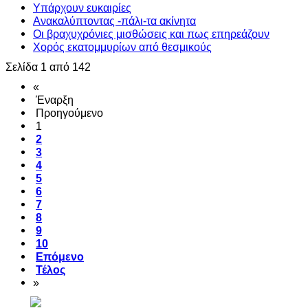
Υπάρχουν ευκαιρίες
Ανακαλύπτοντας -πάλι-τα ακίνητα
Οι βραχυχρόνιες μισθώσεις και πως επηρεάζουν
Χορός εκατομμυρίων από θεσμικούς
Σελίδα 1 από 142
«
Έναρξη
Προηγούμενο
1
2
3
4
5
6
7
8
9
10
Επόμενο
Τέλος
»