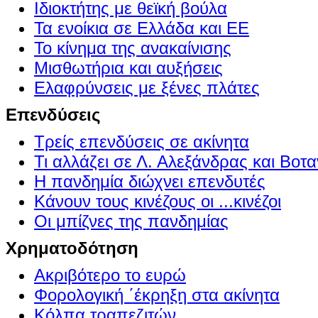
Ιδιοκτήτης με θεϊκή βούλα
Τα ενοίκια σε Ελλάδα και ΕΕ
Το κίνημα της ανακαίνισης
Μισθωτήρια και αυξήσεις
Ελαφρύνσεις με ξένες πλάτες
Επενδύσεις
Τρείς επενδύσεις σε ακίνητα
Τι αλλάζει σε Λ. Αλεξάνδρας και Βοτα
Η πανδημία διώχνει επενδυτές
Κάνουν τους κινέζους οι ...κινέζοι
Οι μπίζνες της πανδημίας
Χρηματοδότηση
Ακριβότερο το ευρώ
Φορολογική ΄έκρηξη στα ακίνητα
Κόλπα τραπεζιτών