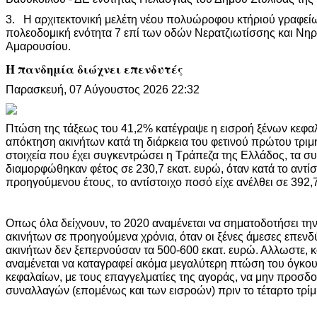
3. Η αρχιτεκτονική μελέτη νέου πολυώροφου κτήριού γραφείω
πολεοδομική ενότητα 7 επί των οδών Νερατζιωτίσσης και Νη
Αμαρουσίου.
Η πανδημία διώχνει επενδυτές
Παρασκευή, 07 Αύγουστος 2026 22:32
Πτώση της τάξεως του 41,2% κατέγραψε η εισροή ξένων κεφαλ
απόκτηση ακινήτων κατά τη διάρκεια του φετινού πρώτου τρι
στοιχεία που έχει συγκεντρώσει η Τράπεζα της Ελλάδος, τα σ
διαμορφώθηκαν φέτος σε 230,7 εκατ. ευρώ, όταν κατά το αντίσ
προηγούμενου έτους, το αντίστοιχο ποσό είχε ανέλθει σε 392,7
Οπως όλα δείχνουν, το 2020 αναμένεται να σηματοδοτήσει τη
ακινήτων σε προηγούμενα χρόνια, όταν οι ξένες άμεσες επενδ
ακινήτων δεν ξεπερνούσαν τα 500-600 εκατ. ευρώ. Αλλωστε, κα
αναμένεται να καταγραφεί ακόμα μεγαλύτερη πτώση του όγκο
κεφαλαίων, με τους επαγγελματίες της αγοράς, να μην προσ
συναλλαγών (επομένως και των εισροών) πριν το τέταρτο τρίμ