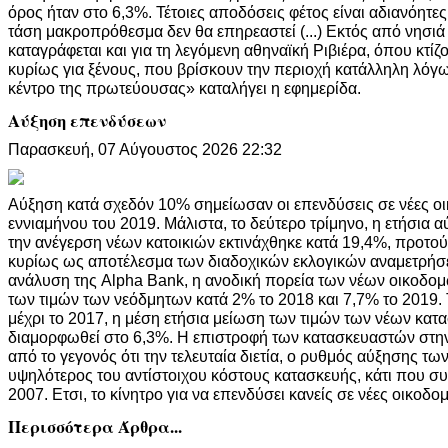
όρος ήταν στο 6,3%. Τέτοιες αποδόσεις φέτος είναι αδιανόητε
τάση μακροπρόθεσμα δεν θα επηρεαστεί (...) Εκτός από νησιά
καταγράφεται και για τη λεγόμενη αθηναϊκή Ριβιέρα, όπου κτίζ
κυρίως για ξένους, που βρίσκουν την περιοχή κατάλληλη λόγω 
κέντρο της πρωτεύουσας» καταλήγει η εφημερίδα.
Αύξηση επενδύσεων
Παρασκευή, 07 Αύγουστος 2026 22:32
Αύξηση κατά σχεδόν 10% σημείωσαν οι επενδύσεις σε νέες οικ
εννιαμήνου του 2019. Μάλιστα, το δεύτερο τρίμηνο, η ετήσια
την ανέγερση νέων κατοικιών εκτινάχθηκε κατά 19,4%, προτο
κυρίως ως αποτέλεσμα των διαδοχικών εκλογικών αναμετρή
ανάλυση της Alpha Bank, η ανοδική πορεία των νέων οικοδομ
των τιμών των νεόδμητων κατά 2% το 2018 και 7,7% το 2019.
μέχρι το 2017, η μέση ετήσια μείωση των τιμών των νέων κατ
διαμορφωθεί στο 6,3%. Η επιστροφή των κατασκευαστών στη
από το γεγονός ότι την τελευταία διετία, ο ρυθμός αύξησης τ
υψηλότερος του αντίστοιχου κόστους κατασκευής, κάτι που σ
2007. Ετσι, το κίνητρο για να επενδύσει κανείς σε νέες οικοδο
Περισσότερα Άρθρα...