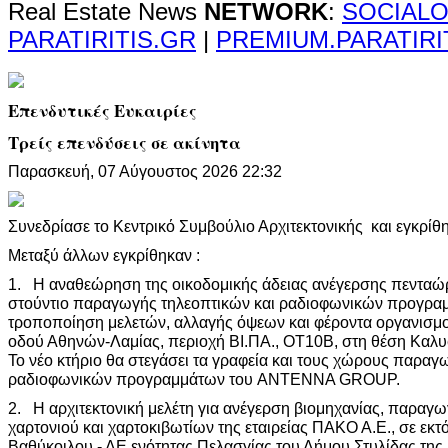
Real Estate News
NETWORK
:
SOCIALO
PARATIRITIS.GR
|
PREMIUM.PARATIRI
Επενδυτικές Ευκαιρίες
Τρείς επενδύσεις σε ακίνητα
Παρασκευή, 07 Αύγουστος 2026 22:32
Συνεδρίασε το Κεντρικό Συμβούλιο Αρχιτεκτονικής και εγκρίθη
Μεταξύ άλλων εγκρίθηκαν :
1. Η αναθεώρηση της οικοδομικής άδειας ανέγερσης πενταώ
στούντιο παραγωγής τηλεοπτικών και ραδιοφωνικών προγραμ
τροποποίηση μελετών, αλλαγής όψεων και φέροντα οργανισμο
οδού Αθηνών-Λαμίας, περιοχή ΒΙ.ΠΑ., ΟΤ10Β, στη θέση Καλυ
Το νέο κτήριο θα στεγάσει τα γραφεία και τους χώρους παραγ
ραδιοφωνικών προγραμμάτων του ANTENNA GROUP.
2. Η αρχιτεκτονική μελέτη για ανέγερση βιομηχανίας, παραγ
χαρτονιού και χαρτοκιβωτίων της εταιρείας ΠΑΚΟ Α.Ε., σε εκτ
Βαθύκοιλου - ΔΕ ενότητας Πελασγίας του Δήμου Στυλίδας της 