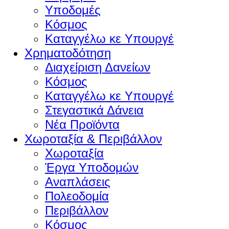
Υποδομές
Κόσμος
Καταγγέλω κε Υπουργέ
Χρηματοδότηση
Διαχείριση Δανείων
Κόσμος
Καταγγέλω κε Υπουργέ
Στεγαστικά Δάνεια
Νέα Προϊόντα
Χωροταξία & Περιβάλλον
Χωροταξία
Έργα Υποδομών
Αναπλάσεις
Πολεοδομία
Περιβάλλον
Κόσμος