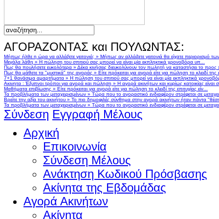
ΑΓΟΡΑΖΟΝΤΑΣ και ΠΟΥΛΩΝΤΑΣ:
Μήπως ήλθε η ώρα να αλλάξετε γειτονιά;
»
Μήπως αν αλλάζατε γειτονιά θα είχατε περιορισμό τω
Μεγάλα λάθη
»
Η πώληση του σπιτιού σας μπορεί να είναι μία εκπληκτικά χρονοβόρα υπ...
Πως θα πουλήσετε ευκολότερα
»
Δέκα κινήσεις διευκολύνουν τον πωλητή να καταστήσει το προς
Πως θα μάθετε τα "μυστικά" της αγοράς
»
Είτε πρόκειται για αγορά είτε για πώληση το κλειδί της ε
7+1 θανάσιμα αμαρτήματα
»
Η πώληση του σπιτιού σας μπορεί να είναι μία εκπληκτικά χρονοβό
Ακινητα : Έξυπνοι τρόποι για αγορά και πώληση
»
Η αγορά ακινήτων και κυρίως κατοικίας είναι 
Μαθήματα επιβίωσης
»
Είτε πρόκειται για αγορά είτε για πώληση το κλειδί της επιτυχίας είν...
Τα προβλήματα των μεταχειρισμένων
»
Τώρα που το αγοραστικό ενδιαφέρον στρέφεται σε μεταχειρ
Βρείτε την αξία του ακινήτου
»
Το πιο δημοφιλές σύνθημα στην αγορά ακινήτων ήταν πάντα "θέση,
Τα προβλήματα των μεταχειρισμένων
»
Τώρα που το αγοραστικό ενδιαφέρον στρέφεται σε μεταχειρ
Σύνδεση
Εγγραφή Μέλους
Αρχική
Επικοινωνία
Σύνδεση Μέλους
Ανάκτηση Κωδικού Πρόσβασης
Ακίνητα της Εβδομάδας
Αγορά Ακινήτων
Ακίνητα