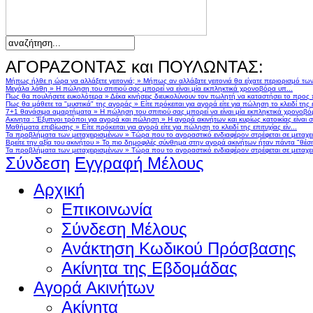
ΑΓΟΡΑΖΟΝΤΑΣ και ΠΟΥΛΩΝΤΑΣ:
Μήπως ήλθε η ώρα να αλλάξετε γειτονιά;
»
Μήπως αν αλλάζατε γειτονιά θα είχατε περιορισμό τω
Μεγάλα λάθη
»
Η πώληση του σπιτιού σας μπορεί να είναι μία εκπληκτικά χρονοβόρα υπ...
Πως θα πουλήσετε ευκολότερα
»
Δέκα κινήσεις διευκολύνουν τον πωλητή να καταστήσει το προς
Πως θα μάθετε τα "μυστικά" της αγοράς
»
Είτε πρόκειται για αγορά είτε για πώληση το κλειδί της ε
7+1 θανάσιμα αμαρτήματα
»
Η πώληση του σπιτιού σας μπορεί να είναι μία εκπληκτικά χρονοβό
Ακινητα : Έξυπνοι τρόποι για αγορά και πώληση
»
Η αγορά ακινήτων και κυρίως κατοικίας είναι 
Μαθήματα επιβίωσης
»
Είτε πρόκειται για αγορά είτε για πώληση το κλειδί της επιτυχίας είν...
Τα προβλήματα των μεταχειρισμένων
»
Τώρα που το αγοραστικό ενδιαφέρον στρέφεται σε μεταχειρ
Βρείτε την αξία του ακινήτου
»
Το πιο δημοφιλές σύνθημα στην αγορά ακινήτων ήταν πάντα "θέση,
Τα προβλήματα των μεταχειρισμένων
»
Τώρα που το αγοραστικό ενδιαφέρον στρέφεται σε μεταχειρ
Σύνδεση
Εγγραφή Μέλους
Αρχική
Επικοινωνία
Σύνδεση Μέλους
Ανάκτηση Κωδικού Πρόσβασης
Ακίνητα της Εβδομάδας
Αγορά Ακινήτων
Ακίνητα