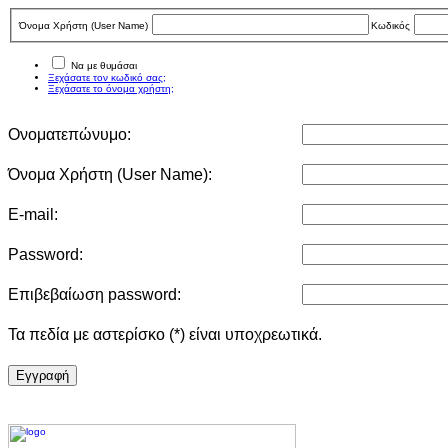
Όνομα Χρήστη (User Νame)
Κωδικός
Να με θυμάσαι
Ξεχάσατε τον κωδικό σας;
Ξεχάσατε το όνομα χρήστη;
Ονοματεπώνυμο:
Όνομα Χρήστη (User Νame):
E-mail:
Password:
Επιβεβαίωση password:
Τα πεδία με αστερίσκο (*) είναι υποχρεωτικά.
Eγγραφή