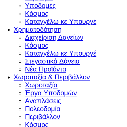
Υποδομές
Κόσμος
Καταγγέλω κε Υπουργέ
Χρηματοδότηση
Διαχείριση Δανείων
Κόσμος
Καταγγέλω κε Υπουργέ
Στεγαστικά Δάνεια
Νέα Προϊόντα
Χωροταξία & Περιβάλλον
Χωροταξία
Έργα Υποδομών
Αναπλάσεις
Πολεοδομία
Περιβάλλον
Κόσμος