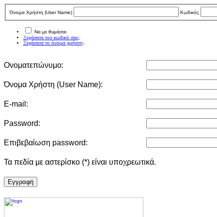
Όνομα Χρήστη (User Νame)
Κωδικός
Να με θυμάσαι
Ξεχάσατε τον κωδικό σας;
Ξεχάσατε το όνομα χρήστη;
Ονοματεπώνυμο:
Όνομα Χρήστη (User Νame):
E-mail:
Password:
Επιβεβαίωση password:
Τα πεδία με αστερίσκο (*) είναι υποχρεωτικά.
Eγγραφή