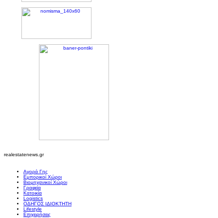
realestatenews.gr
Αγορά Γης
Εμπορικοί Χώροι
Βιομηχανικοί Χώροι
Γραφεία
Κατοικία
Logistics
ΟΔΗΓΟΣ ΙΔΙΟΚΤΗΤΗ
Lifestyle
Επιχειρήσεις