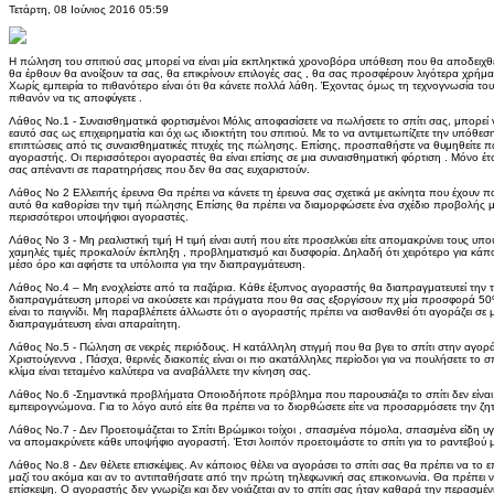
Τετάρτη, 08 Ιούνιος 2016 05:59
Η πώληση του σπιτιού σας μπορεί να είναι μία εκπληκτικά χρονοβόρα υπόθεση που θα αποδειχθε
θα έρθουν θα ανοίξουν τα σας, θα επικρίνουν επιλογές σας , θα σας προσφέρουν λιγότερα χρήματα α
Χωρίς εμπειρία το πιθανότερο είναι ότι θα κάνετε πολλά λάθη. Έχοντας όμως τη τεχνογνωσία του 
πιθανόν να τις αποφύγετε .
Λάθος No.1 - Συναισθηματικά φορτισμένοι Μόλις αποφασίσετε να πωλήσετε το σπίτι σας, μπορεί να
εαυτό σας ως επιχειρηματία και όχι ως ιδιοκτήτη του σπιτιού. Με το να αντιμετωπίζετε την υπόθεσ
επιπτώσεις από τις συναισθηματικές πτυχές της πώλησης. Επίσης, προσπαθήστε να θυμηθείτε π
αγοραστής. Οι περισσότεροι αγοραστές θα είναι επίσης σε μια συναισθηματική φόρτιση . Μόνο έτ
σας απέναντι σε παρατηρήσεις που δεν θα σας ευχαριστούν.
Λάθος Νο 2 Ελλειπής έρευνα Θα πρέπει να κάνετε τη έρευνα σας σχετικά με ακίνητα που έχουν 
αυτό θα καθορίσει την τιμή πώλησης Επίσης θα πρέπει να διαμορφώσετε ένα σχέδιο προβολής μ
περισσότεροι υποψήφιοι αγοραστές.
Λάθος Νο 3 - Μη ρεαλιστική τιμή Η τιμή είναι αυτή που είτε προσελκύει είτε απομακρύνει τους 
χαμηλές τιμές προκαλούν έκπληξη , προβληματισμό και δυσφορία. Δηλαδή ότι χειρότερο για κάπ
μέσο όρο και αφήστε τα υπόλοιπα για την διαπραγμάτευση.
Λάθος No.4 – Μη ενοχλείστε από τα παζάρια. Κάθε έξυπνος αγοραστής θα διαπραγματευτεί την τιμ
διαπραγμάτευση μπορεί να ακούσετε και πράγματα που θα σας εξοργίσουν πχ μία προσφορά 50
είναι το παιγνίδι. Μη παραβλέπετε άλλωστε ότι ο αγοραστής πρέπει να αισθανθεί ότι αγοράζει σε μια
διαπραγμάτευση είναι απαραίτητη.
Λάθος No.5 - Πώληση σε νεκρές περιόδους. Η κατάλληλη στιγμή που θα βγει το σπίτι στην αγορά 
Χριστούγεννα , Πάσχα, θερινές διακοπές είναι οι πιο ακατάλληλες περίοδοι για να πουλήσετε το σπ
κλίμα είναι τεταμένο καλύτερα να αναβάλλετε την κίνηση σας.
Λάθος No.6 -Σημαντικά προβλήματα Οποιοδήποτε πρόβλημα που παρουσιάζει το σπίτι δεν είναι 
εμπειρογνώμονα. Για το λόγο αυτό είτε θα πρέπει να το διορθώσετε είτε να προσαρμόσετε την ζη
Λάθος No.7 - Δεν Προετοιμάζεται το Σπίτι Βρώμικοι τοίχοι , σπασμένα πόμολα, σπασμένα είδη υγι
να απομακρύνετε κάθε υποψήφιο αγοραστή. Έτσι λοιπόν προετοιμάστε το σπίτι για το ραντεβού 
Λάθος No.8 - Δεν θέλετε επισκέψεις. Αν κάποιος θέλει να αγοράσει το σπίτι σας θα πρέπει να το επι
μαζί του ακόμα και αν το αντιπαθήσατε από την πρώτη τηλεφωνική σας επικοινωνία. Θα πρέπει ν
επίσκεψη. Ο αγοραστής δεν γνωρίζει και δεν νοιάζεται αν το σπίτι σας ήταν καθαρά την περασμέ