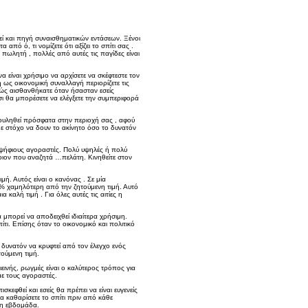
ί και πηγή συναισθηματικών εντάσεων. Ξένοι
πό ό, τι νομίζετε ότι αξίζει το σπίτι σας .
πωλητή , πολλές από αυτές τις παγίδες είναι
 είναι χρήσιμο να αρχίσετε να σκέφτεστε τον
η ως οικονομική συναλλαγή περιορίζετε τις
ώς αισθανθήκατε όταν ήσασταν εσείς
σι θα μπορέσετε να ελέγξετε την συμπεριφορά
πουληθεί πρόσφατα στην περιοχή σας , αφού
ε στόχο να δουν το ακίνητο όσο το δυνατόν
υποψήφιους αγοραστές. Πολύ υψηλές ή πολύ
οιον που αναζητά …πελάτη. Κινηθείτε στον
ή. Αυτός είναι ο κανόνας . Σε μία
% χαμηλότερη από την ζητούμενη τιμή. Αυτό
 καλή τιμή . Για όλες αυτές τις αιτίες η
μπορεί να αποδειχθεί ιδιαίτερα χρήσιμη.
ίτι. Επίσης όταν το οικονομικό και πολιτικό
δυνατόν να κρυφτεί από τον έλεγχο ενός
τούμενη τιμή.
εινής, ρωγμές είναι ο καλύτερος τρόπος για
με τους αγοραστές.
σκεφθεί και εσείς θα πρέπει να είναι ευγενείς
α καθαρίσετε το σπίτι πριν από κάθε
νη εβδομάδα.