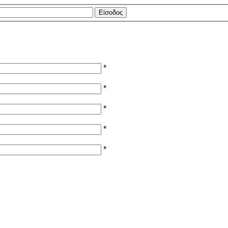
*
*
*
*
*