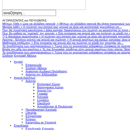
ΑΓΟΡΑΖΟΝΤΑΣ και ΠΟΥΛΩΝΤΑΣ:
Μήπως ήλθε η ώρα να αλλάξετε γειτονιά;
»
Μήπως αν αλλάζατε γειτονιά θα είχατε περιορισμό τω
Μεγάλα λάθη
»
Η πώληση του σπιτιού σας μπορεί να είναι μία εκπληκτικά χρονοβόρα υπ...
Πως θα πουλήσετε ευκολότερα
»
Δέκα κινήσεις διευκολύνουν τον πωλητή να καταστήσει το προς
Πως θα μάθετε τα "μυστικά" της αγοράς
»
Είτε πρόκειται για αγορά είτε για πώληση το κλειδί της ε
7+1 θανάσιμα αμαρτήματα
»
Η πώληση του σπιτιού σας μπορεί να είναι μία εκπληκτικά χρονοβό
Ακινητα : Έξυπνοι τρόποι για αγορά και πώληση
»
Η αγορά ακινήτων και κυρίως κατοικίας είναι 
Μαθήματα επιβίωσης
»
Είτε πρόκειται για αγορά είτε για πώληση το κλειδί της επιτυχίας είν...
Τα προβλήματα των μεταχειρισμένων
»
Τώρα που το αγοραστικό ενδιαφέρον στρέφεται σε μεταχειρ
Βρείτε την αξία του ακινήτου
»
Το πιο δημοφιλές σύνθημα στην αγορά ακινήτων ήταν πάντα "θέση,
Τα προβλήματα των μεταχειρισμένων
»
Τώρα που το αγοραστικό ενδιαφέρον στρέφεται σε μεταχειρ
Σύνδεση
Εγγραφή Μέλους
Αρχική
Επικοινωνία
Σύνδεση Μέλους
Ανάκτηση Κωδικού Πρόσβασης
Ακίνητα της Εβδομάδας
Αγορά Ακινήτων
Ακίνητα
Εμπορικοί Χώροι
Βιομηχανικοί Χώροι
Αγορά Γης
Γραφεια
Κατοικία
Logistics
Οικοδομή
Αγοράζοντας & Πουλώντας
Παραθεριστική Κατοικία
Lifestyle
Επιχειρήσεις
Κόσμος
Καταγγέλω κε Υπουργέ
Επενδύσεις
Επενδυτικές Ευκαιρίες