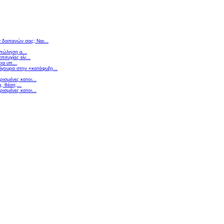
ν δαπανών σας; Ναι...
 πώληση α...
πιτυχίας είν...
ρα υπ...
σίγουρα στην «κατάψυξη...
ισμένες κατοι...
 θέση,...
ισμένες κατοι...