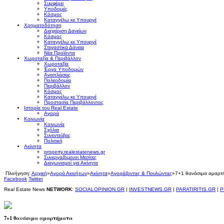
Συμφέρει
Υποδομές
Κόσμος
Καταγγέλω κε Υπουργέ
Χρηματοδότηση
Διαχείριση Δανείων
Κόσμος
Καταγγέλω κε Υπουργέ
Στεγαστικά Δάνεια
Νέα Προϊόντα
Χωροταξία & Περιβάλλον
Χωροταξία
Έργα Υποδομών
Αναπλάσεις
Πολεοδομία
Περιβάλλον
Κόσμος
Καταγγέλω κε Υπουργέ
Προστασία Περιβάλλοντος
Ιστορία του Real Estate
Αγορά
Κοινωνία
Κοινωνία
Σχόλια
Συνεντεύξεις
Πολιτική
Ακίνητα
property.realestatenews.gr
Συνεργαζόμενοι Μεσίτες
Διαγωνισμοί για Ακίνητα
Πλοήγηση:
Αρχική
»
Αγορά Ακινήτων
»
Ακίνητα
»
Αγοράζοντας & Πουλώντας
»
7+1 θανάσιμα αμαρτ
Facebook
Twitter
Real Estate News
NETWORK
:
SOCIALOPINION.GR
|
INVESTNEWS.GR
|
PARATIRITIS.GR
|
P
7+1 θανάσιμα αμαρτήματα