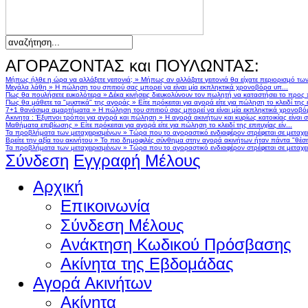
ΑΓΟΡΑΖΟΝΤΑΣ και ΠΟΥΛΩΝΤΑΣ:
Μήπως ήλθε η ώρα να αλλάξετε γειτονιά;
»
Μήπως αν αλλάζατε γειτονιά θα είχατε περιορισμό τω
Μεγάλα λάθη
»
Η πώληση του σπιτιού σας μπορεί να είναι μία εκπληκτικά χρονοβόρα υπ...
Πως θα πουλήσετε ευκολότερα
»
Δέκα κινήσεις διευκολύνουν τον πωλητή να καταστήσει το προς
Πως θα μάθετε τα "μυστικά" της αγοράς
»
Είτε πρόκειται για αγορά είτε για πώληση το κλειδί της ε
7+1 θανάσιμα αμαρτήματα
»
Η πώληση του σπιτιού σας μπορεί να είναι μία εκπληκτικά χρονοβό
Ακινητα : Έξυπνοι τρόποι για αγορά και πώληση
»
Η αγορά ακινήτων και κυρίως κατοικίας είναι 
Μαθήματα επιβίωσης
»
Είτε πρόκειται για αγορά είτε για πώληση το κλειδί της επιτυχίας είν...
Τα προβλήματα των μεταχειρισμένων
»
Τώρα που το αγοραστικό ενδιαφέρον στρέφεται σε μεταχειρ
Βρείτε την αξία του ακινήτου
»
Το πιο δημοφιλές σύνθημα στην αγορά ακινήτων ήταν πάντα "θέση,
Τα προβλήματα των μεταχειρισμένων
»
Τώρα που το αγοραστικό ενδιαφέρον στρέφεται σε μεταχειρ
Σύνδεση
Εγγραφή Μέλους
Αρχική
Επικοινωνία
Σύνδεση Μέλους
Ανάκτηση Κωδικού Πρόσβασης
Ακίνητα της Εβδομάδας
Αγορά Ακινήτων
Ακίνητα