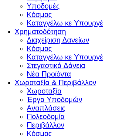
Υποδομές
Κόσμος
Καταγγέλω κε Υπουργέ
Χρηματοδότηση
Διαχείριση Δανείων
Κόσμος
Καταγγέλω κε Υπουργέ
Στεγαστικά Δάνεια
Νέα Προϊόντα
Χωροταξία & Περιβάλλον
Χωροταξία
Έργα Υποδομών
Αναπλάσεις
Πολεοδομία
Περιβάλλον
Κόσμος