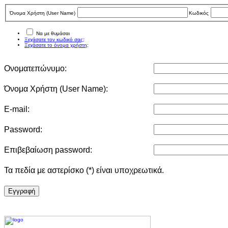
Όνομα Χρήστη (User Νame)
Κωδικός
Να με θυμάσαι
Ξεχάσατε τον κωδικό σας;
Ξεχάσατε το όνομα χρήστη;
Ονοματεπώνυμο:
Όνομα Χρήστη (User Νame):
E-mail:
Password:
Επιβεβαίωση password:
Τα πεδία με αστερίσκο (*) είναι υποχρεωτικά.
Eγγραφή