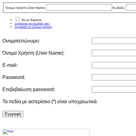
Όνομα Χρήστη (User Νame)
Κωδικός
Να με θυμάσαι
Ξεχάσατε τον κωδικό σας;
Ξεχάσατε το όνομα χρήστη;
Ονοματεπώνυμο:
Όνομα Χρήστη (User Νame):
E-mail:
Password:
Επιβεβαίωση password:
Τα πεδία με αστερίσκο (*) είναι υποχρεωτικά.
Eγγραφή