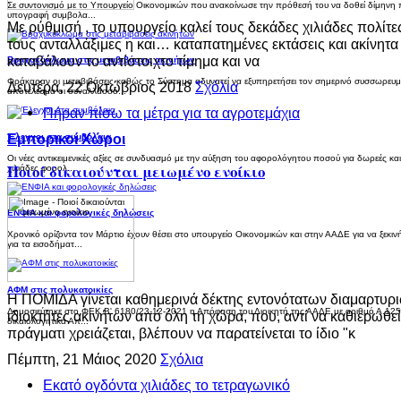
Σε συντονισμό με το Υπουργείο Οικονομικών που ανακοίνωσε την πρόθεσή του να δοθεί δίμηνη π
υπογραφή συμβολα...
Με ρύθμισή , το υπουργείο καλεί τους δεκάδες χιλιάδες πολίτ
τους ανταλλάξιμες η και… καταπατημένες εκτάσεις και ακίνητα
καταβάλουν το αντίστοιχτο τίμημα και να
Βραχυκύκλωμα στις μεταβιβάσεις ακινήτων
Φράκαραν οι μεταβιβάσεις καθώς το Σύστημα αδυνατεί να εξυπηρετήσει τον σημερινό συσσωρευ
Δευτέρα, 22 Οκτώβριος 2018
Σχόλια
αποτέλεσμα οι συναλλασσό...
Πήραν πίσω τα μέτρα για τα αγροτεμάχια
Εμπορικοί Χώροι
Έλεγχοι στα συμβόλαια
Οι νέες αντικειμενικές αξίες σε συνδυασμό με την αύξηση του αφορολόγητου ποσού για δωρεές 
Ποιοί δικαιούνται μειωμένο ενοίκιο
χιλιάδες φορολ...
ΕΝΦΙΑ και φορολογικές δηλώσεις
Χρονικό ορίζοντα τον Μάρτιο έχουν θέσει στο υπουργείο Οικονομικών και στην ΑΑΔΕ για να ξε
για τα εισοδήματ...
ΑΦΜ στις πολυκατοικίες
Η ΠΟΜΙΔΑ γίνεται καθημερινά δέκτης εντονότατων διαμαρτυρ
Δημοσιεύτηκε στο ΦΕΚ Β' 6180/23-12-2021 η Απόφαση του Διοικητή της ΑΑΔΕ με αριθμό Α.1257
ιδιοκτήτες ακινήτων από όλη τη χώρα, που, αντί να καθιερωθεί
δικαιολογητικά Απ...
πράγματι χρειάζεται, βλέπουν να παρατείνεται το ίδιο "κ
Πέμπτη, 21 Μάιος 2020
Σχόλια
Εκατό ογδόντα χιλιάδες το τετραγωνικό