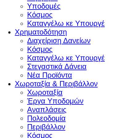
Υποδομές
Κόσμος
Καταγγέλω κε Υπουργέ
Χρηματοδότηση
Διαχείριση Δανείων
Κόσμος
Καταγγέλω κε Υπουργέ
Στεγαστικά Δάνεια
Νέα Προϊόντα
Χωροταξία & Περιβάλλον
Χωροταξία
Έργα Υποδομών
Αναπλάσεις
Πολεοδομία
Περιβάλλον
Κόσμος