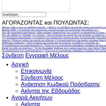
ΑΓΟΡΑΖΟΝΤΑΣ και ΠΟΥΛΩΝΤΑΣ:
Μήπως ήλθε η ώρα να αλλάξετε γειτονιά;
»
Μήπως αν αλλάζατε γειτονιά θα είχατε περιορισμό τω
Μεγάλα λάθη
»
Η πώληση του σπιτιού σας μπορεί να είναι μία εκπληκτικά χρονοβόρα υπ...
Πως θα πουλήσετε ευκολότερα
»
Δέκα κινήσεις διευκολύνουν τον πωλητή να καταστήσει το προς
Πως θα μάθετε τα "μυστικά" της αγοράς
»
Είτε πρόκειται για αγορά είτε για πώληση το κλειδί της ε
7+1 θανάσιμα αμαρτήματα
»
Η πώληση του σπιτιού σας μπορεί να είναι μία εκπληκτικά χρονοβό
Ακινητα : Έξυπνοι τρόποι για αγορά και πώληση
»
Η αγορά ακινήτων και κυρίως κατοικίας είναι 
Μαθήματα επιβίωσης
»
Είτε πρόκειται για αγορά είτε για πώληση το κλειδί της επιτυχίας είν...
Τα προβλήματα των μεταχειρισμένων
»
Τώρα που το αγοραστικό ενδιαφέρον στρέφεται σε μεταχειρ
Βρείτε την αξία του ακινήτου
»
Το πιο δημοφιλές σύνθημα στην αγορά ακινήτων ήταν πάντα "θέση,
Τα προβλήματα των μεταχειρισμένων
»
Τώρα που το αγοραστικό ενδιαφέρον στρέφεται σε μεταχειρ
Σύνδεση
Εγγραφή Μέλους
Αρχική
Επικοινωνία
Σύνδεση Μέλους
Ανάκτηση Κωδικού Πρόσβασης
Ακίνητα της Εβδομάδας
Αγορά Ακινήτων
Ακίνητα