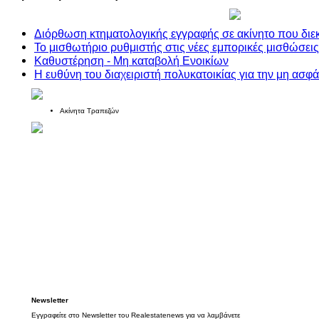
Διόρθωση κτηματολογικής εγγραφής σε ακίνητο που διε
Το μισθωτήριο ρυθμιστής στις νέες εμπορικές μισθώσεις
Καθυστέρηση - Μη καταβολή Ενοικίων
Η ευθύνη του διαχειριστή πολυκατοικίας για την μη ασ
Ακίνητα Τραπεζών
Newsletter
Εγγραφείτε στο Newsletter του Realestatenews για να λαμβάνετε