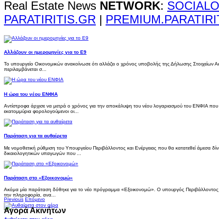
Real Estate News
NETWORK
:
SOCIALO
PARATIRITIS.GR
|
PREMIUM.PARATIRI
Αλλάζουν οι ημερομηνίες για το Ε9
Το υπουργείο Οικονομικών ανακοίνωσε ότι αλλάζει ο χρόνος υποβολής της Δήλωσης Στοιχείων Ακ
περιλαμβάνεται σ...
Η ώρα του νέου ΕΝΦΙΑ
Αντίστροφα άρχισε να μετρά ο χρόνος για την αποκάλυψη του νέου λογαριασμού του ΕΝΦΙΑ π
εκατομμύρια φορολογούμενοι οι...
Παράταση για τα αυθαίρετα
Με νομοθετική ρύθμιση του Υπουργείου Περιβάλλοντος και Ενέργειας που θα κατατεθεί άμεσα δ
δικαιολογητικών υπαγωγών που ...
Παράταση στο «Εξοικονομώ»
Ακόμα μία παράταση δόθηκε για το νέο πρόγραμμα «Εξοικονομώ». Ο υπουργός Περιβάλλοντος κ
την πληροφορία, ανα...
Previous
Επόμενο
Αγορά Ακινήτων