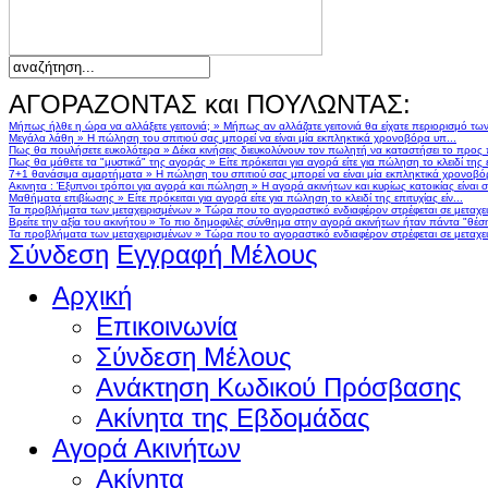
ΑΓΟΡΑΖΟΝΤΑΣ και ΠΟΥΛΩΝΤΑΣ:
Μήπως ήλθε η ώρα να αλλάξετε γειτονιά;
»
Μήπως αν αλλάζατε γειτονιά θα είχατε περιορισμό τω
Μεγάλα λάθη
»
Η πώληση του σπιτιού σας μπορεί να είναι μία εκπληκτικά χρονοβόρα υπ...
Πως θα πουλήσετε ευκολότερα
»
Δέκα κινήσεις διευκολύνουν τον πωλητή να καταστήσει το προς
Πως θα μάθετε τα "μυστικά" της αγοράς
»
Είτε πρόκειται για αγορά είτε για πώληση το κλειδί της ε
7+1 θανάσιμα αμαρτήματα
»
Η πώληση του σπιτιού σας μπορεί να είναι μία εκπληκτικά χρονοβό
Ακινητα : Έξυπνοι τρόποι για αγορά και πώληση
»
Η αγορά ακινήτων και κυρίως κατοικίας είναι 
Μαθήματα επιβίωσης
»
Είτε πρόκειται για αγορά είτε για πώληση το κλειδί της επιτυχίας είν...
Τα προβλήματα των μεταχειρισμένων
»
Τώρα που το αγοραστικό ενδιαφέρον στρέφεται σε μεταχειρ
Βρείτε την αξία του ακινήτου
»
Το πιο δημοφιλές σύνθημα στην αγορά ακινήτων ήταν πάντα "θέση,
Τα προβλήματα των μεταχειρισμένων
»
Τώρα που το αγοραστικό ενδιαφέρον στρέφεται σε μεταχειρ
Σύνδεση
Εγγραφή Μέλους
Αρχική
Επικοινωνία
Σύνδεση Μέλους
Ανάκτηση Κωδικού Πρόσβασης
Ακίνητα της Εβδομάδας
Αγορά Ακινήτων
Ακίνητα