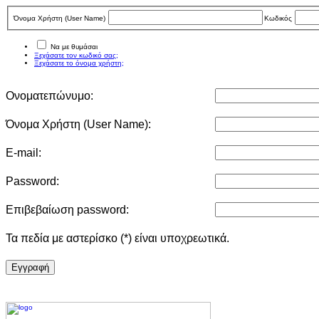
Όνομα Χρήστη (User Νame)
Κωδικός
Να με θυμάσαι
Ξεχάσατε τον κωδικό σας;
Ξεχάσατε το όνομα χρήστη;
Ονοματεπώνυμο:
Όνομα Χρήστη (User Νame):
E-mail:
Password:
Επιβεβαίωση password:
Τα πεδία με αστερίσκο (*) είναι υποχρεωτικά.
Eγγραφή