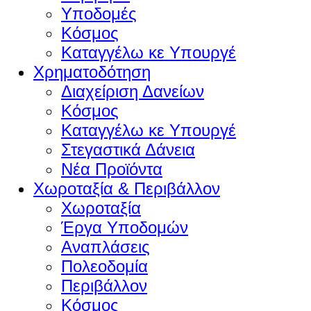
Υποδομές
Κόσμος
Καταγγέλω κε Υπουργέ
Χρηματοδότηση
Διαχείριση Δανείων
Κόσμος
Καταγγέλω κε Υπουργέ
Στεγαστικά Δάνεια
Νέα Προϊόντα
Χωροταξία & Περιβάλλον
Χωροταξία
Έργα Υποδομών
Αναπλάσεις
Πολεοδομία
Περιβάλλον
Κόσμος