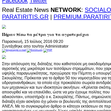
Facebook
Twitter
Real Estate News
NETWORK
:
SOCIALO
PARATIRITIS.GR
|
PREMIUM.PARATIRI
Πήραν πίσω τα μέτρα για τα αγροτεμάχια
Παρασκευή, 15 Ιούλιος 2016 09:20
Συντάχθηκε απο τον/την Administrator
Στην απόσυρση της διάταξης που καθιστούσε μη οικοδομήσιμα
αγροτικής γης μικρότερα των τεσσάρων στρεμμάτων, που χαρ
υψηλής παραγωγικότητας, προχώρησε την Πέμπτη ο υπουργό
Σκουρλέτης. Πρόκειται για το άρθρο 50 του νομοσχεδίου για τ
υδρογονανθράκων, τα οποίο είχε προκαλέσει σωρεία αντιδρά
των μηχανικών και των ιδιοκτητών ακινήτων. «Κρίνεται σκόπι
αποσυρθεί και να επανέλθει, ώστε να μην έχουμε πολίτες που
αδικούνται», υποστήριξε ο κ. Σκουρλέτης. Πάντως, σημειώνεται
διάταξη είχαν ασκήσει όχι μόνον οι βουλευτές της αντιπολίτευ
ΑΝΕΛ. Με το συγκεκριμένο άρθρο οι κάτοχοι εκτάσεων σε περι
χαρακτηρισμένες ως γεωργικές ζώνες υψηλής παραγωγικότητα