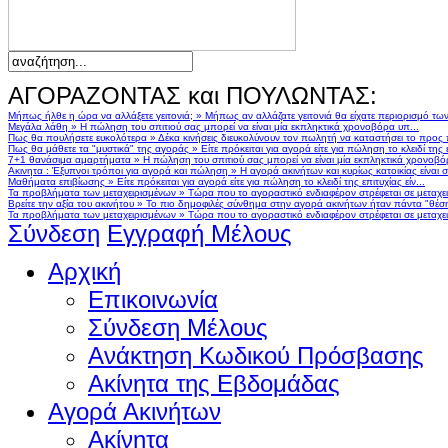
ΑΓΟΡΑΖΟΝΤΑΣ και ΠΟΥΛΩΝΤΑΣ:
Μήπως ήλθε η ώρα να αλλάξετε γειτονιά;
»
Μήπως αν αλλάζατε γειτονιά θα είχατε περιορισμό τω
Μεγάλα λάθη
»
Η πώληση του σπιτιού σας μπορεί να είναι μία εκπληκτικά χρονοβόρα υπ...
Πως θα πουλήσετε ευκολότερα
»
Δέκα κινήσεις διευκολύνουν τον πωλητή να καταστήσει το προς
Πως θα μάθετε τα "μυστικά" της αγοράς
»
Είτε πρόκειται για αγορά είτε για πώληση το κλειδί της ε
7+1 θανάσιμα αμαρτήματα
»
Η πώληση του σπιτιού σας μπορεί να είναι μία εκπληκτικά χρονοβό
Ακινητα : Έξυπνοι τρόποι για αγορά και πώληση
»
Η αγορά ακινήτων και κυρίως κατοικίας είναι 
Μαθήματα επιβίωσης
»
Είτε πρόκειται για αγορά είτε για πώληση το κλειδί της επιτυχίας είν...
Τα προβλήματα των μεταχειρισμένων
»
Τώρα που το αγοραστικό ενδιαφέρον στρέφεται σε μεταχειρ
Βρείτε την αξία του ακινήτου
»
Το πιο δημοφιλές σύνθημα στην αγορά ακινήτων ήταν πάντα "θέση,
Τα προβλήματα των μεταχειρισμένων
»
Τώρα που το αγοραστικό ενδιαφέρον στρέφεται σε μεταχειρ
Σύνδεση
Εγγραφή Μέλους
Αρχική
Επικοινωνία
Σύνδεση Μέλους
Ανάκτηση Κωδικού Πρόσβασης
Ακίνητα της Εβδομάδας
Αγορά Ακινήτων
Ακίνητα