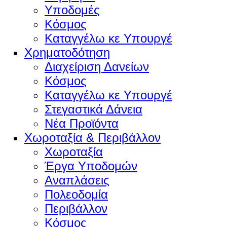
Υποδομές
Κόσμος
Καταγγέλω κε Υπουργέ
Χρηματοδότηση
Διαχείριση Δανείων
Κόσμος
Καταγγέλω κε Υπουργέ
Στεγαστικά Δάνεια
Νέα Προϊόντα
Χωροταξία & Περιβάλλον
Χωροταξία
Έργα Υποδομών
Αναπλάσεις
Πολεοδομία
Περιβάλλον
Κόσμος