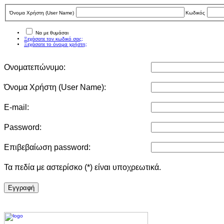
Όνομα Χρήστη (User Νame)
Κωδικός
Να με θυμάσαι
Ξεχάσατε τον κωδικό σας;
Ξεχάσατε το όνομα χρήστη;
Ονοματεπώνυμο:
Όνομα Χρήστη (User Νame):
E-mail:
Password:
Επιβεβαίωση password:
Τα πεδία με αστερίσκο (*) είναι υποχρεωτικά.
Eγγραφή