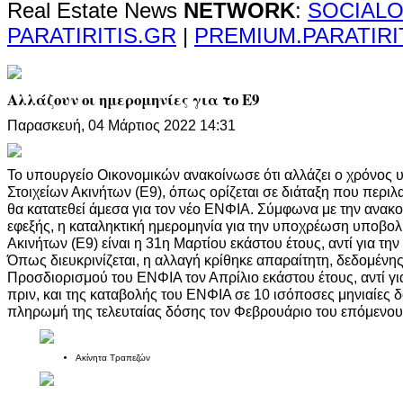
Real Estate News
NETWORK
:
SOCIALO
PARATIRITIS.GR
|
PREMIUM.PARATIRI
Αλλάζουν οι ημερομηνίες για το Ε9
Παρασκευή, 04 Μάρτιος 2022 14:31
Το υπουργείο Οικονομικών ανακοίνωσε ότι αλλάζει ο χρόνος
Στοιχείων Ακινήτων (Ε9), όπως ορίζεται σε διάταξη που περι
θα κατατεθεί άμεσα για τον νέο ΕΝΦΙΑ. Σύμφωνα με την ανακο
εφεξής, η καταληκτική ημερομηνία για την υποχρέωση υποβο
Ακινήτων (Ε9) είναι η 31η Μαρτίου εκάστου έτους, αντί για τη
Όπως διευκρινίζεται, η αλλαγή κρίθηκε απαραίτητη, δεδομέν
Προσδιορισμού του ΕΝΦΙΑ τον Απρίλιο εκάστου έτους, αντί γι
πριν, και της καταβολής του ΕΝΦΙΑ σε 10 ισόποσες μηνιαίες δ
πληρωμή της τελευταίας δόσης τον Φεβρουάριο του επόμενου
Ακίνητα Τραπεζών