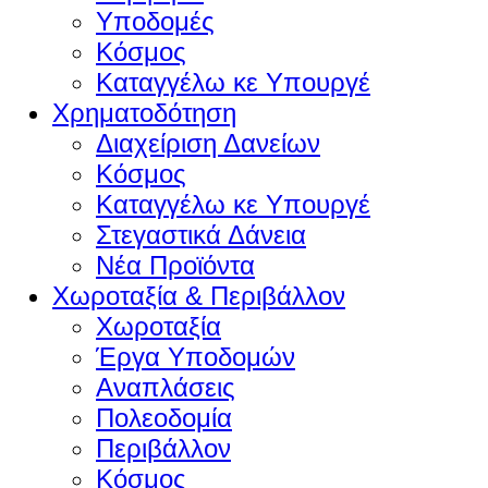
Υποδομές
Κόσμος
Καταγγέλω κε Υπουργέ
Χρηματοδότηση
Διαχείριση Δανείων
Κόσμος
Καταγγέλω κε Υπουργέ
Στεγαστικά Δάνεια
Νέα Προϊόντα
Χωροταξία & Περιβάλλον
Χωροταξία
Έργα Υποδομών
Αναπλάσεις
Πολεοδομία
Περιβάλλον
Κόσμος