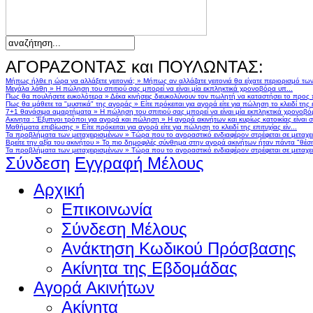
ΑΓΟΡΑΖΟΝΤΑΣ και ΠΟΥΛΩΝΤΑΣ:
Μήπως ήλθε η ώρα να αλλάξετε γειτονιά;
»
Μήπως αν αλλάζατε γειτονιά θα είχατε περιορισμό τω
Μεγάλα λάθη
»
Η πώληση του σπιτιού σας μπορεί να είναι μία εκπληκτικά χρονοβόρα υπ...
Πως θα πουλήσετε ευκολότερα
»
Δέκα κινήσεις διευκολύνουν τον πωλητή να καταστήσει το προς
Πως θα μάθετε τα "μυστικά" της αγοράς
»
Είτε πρόκειται για αγορά είτε για πώληση το κλειδί της ε
7+1 θανάσιμα αμαρτήματα
»
Η πώληση του σπιτιού σας μπορεί να είναι μία εκπληκτικά χρονοβό
Ακινητα : Έξυπνοι τρόποι για αγορά και πώληση
»
Η αγορά ακινήτων και κυρίως κατοικίας είναι 
Μαθήματα επιβίωσης
»
Είτε πρόκειται για αγορά είτε για πώληση το κλειδί της επιτυχίας είν...
Τα προβλήματα των μεταχειρισμένων
»
Τώρα που το αγοραστικό ενδιαφέρον στρέφεται σε μεταχειρ
Βρείτε την αξία του ακινήτου
»
Το πιο δημοφιλές σύνθημα στην αγορά ακινήτων ήταν πάντα "θέση,
Τα προβλήματα των μεταχειρισμένων
»
Τώρα που το αγοραστικό ενδιαφέρον στρέφεται σε μεταχειρ
Σύνδεση
Εγγραφή Μέλους
Αρχική
Επικοινωνία
Σύνδεση Μέλους
Ανάκτηση Κωδικού Πρόσβασης
Ακίνητα της Εβδομάδας
Αγορά Ακινήτων
Ακίνητα