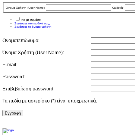
Όνομα Χρήστη (User Νame)
Κωδικός
Να με θυμάσαι
Ξεχάσατε τον κωδικό σας;
Ξεχάσατε το όνομα χρήστη;
Ονοματεπώνυμο:
Όνομα Χρήστη (User Νame):
E-mail:
Password:
Επιβεβαίωση password:
Τα πεδία με αστερίσκο (*) είναι υποχρεωτικά.
Eγγραφή