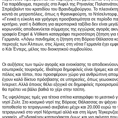
Για παράδειγμα, περιοχές στο Άιφελ της Ρηνανίας Παλατινάτο
Σπρέεβαλντ του κρατιδίου του Βρανδεμβούργου. Το πλεονέκτημά
κοντά σε μητροπόλεις, όπως η Φρανκφούρτη, το Ντίσελντορφ,
«Γενικά η εύκολη και γρήγορη προσβασιμότητα σε περίοδο παν
κριτήριο, γιατί η διάθεση για αεροπορικά ταξίδια δεν είναι μεγ
κορωνοϊός αποδεικνύεται σύμμαχος της εγχώριας αγοράς ακινή
γραφείο Engel & Völkers καταγράφει περισσότερη ζήτηση για 
Γερμανία. «Λόγω πανδημίας η ζήτηση στη Βόρεια Θάλασσα και
περιοχές των Άλπεων, στις λίμνες στη νότια Γερμανία έχει εμ
ο Κάι Έντερς, μέλος του διοικητικού συμβουλίου.
Οι αυξήσεις των τιμών αγοράς και ενοικίασης το αποδεικνύουν,
εσωτερικός τουρισμός. Ιδιαίτερα δημοφιλείς είναι ήρεμες και
πόλεις και τόποι, που προσφέρουν χώρο για ανθρώπινη απο
έχουν καλό δίκτυο πρόσβασης σε υπηρεσίες, όπως γεωοικονο
ίντερνετ. Αλλά όποιος θέλει εξοχικό σε δημοφιλείς προορισμού
θα πρέπει να βάλει βαθιά το χέρι στην τσέπη.
Τις υψηλότερες τιμές για τέτοια σπίτια καταγράφει το μεσιτικό
νησί Ζυλτ. Στο κοσμικό νησί της Βόρειας Θάλασσας αν ψάχνει 
τοποθεσία το τετραγωνικό ανεβαίνει μέχρι και 20.000 ευρώ το τμ
τετραγωνικό στo νησί Νόρντεμεϊ αλλά και στη λίμνη Τέγκερνζε
γραφείο. «Ενδιαφέρον καταγράφεται όμως και για ακίνητα που 