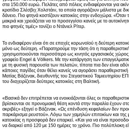
στα 150.000 ευρώ. Πελάτες από πόλεις ενδιαφέρονται για ακίν
κρατίδιο Σλέσβιχ Χολστάιν, τα οποία αγοράζουν μάλιστα με δι
δάνειο. Πιο φτηνά κοστίζουν κατοικίες στην ενδοχώρα. «Όταν το
μακριά και χρειάζεται να το προσεγγίσει κανείς με το αυτοκίν
πιο φτηνές τιμές» τονίζει ο Ντάνιελ Ρίτερ.
Το ενδιαφέρον είναι ότι σε εποχές κορωνοϊού η δεύτερη κατοικ
μόνο ως δεύτερη. «Παρατηρούμε την τάση ότι η παραθεριστική 
χρησιμοποιούνται περισσότερο ως κινητός εργασιακός χώρος»
γραφείο Engel & Völkers. Με την κατάργηση των επαγγελματι
με τη φυσική παρουσία των πελατών, τίποτα πια δεν είναι αδ
κάποιες παγίδες όταν θέλει κανείς να αγοράσει παραθεριστική
Ματίας Βάζενακ, διευθυντής του Στεγαστικού Ταμιευτηρίου ΕΠ
του διαχειρίζεται δεύτερες κατοικίες στη Βαλτική.
«Βασικά δεν επιτρέπεται να ενοικιάζονται όλες οι παραθεριστικ
βρίσκονται σε προνομιακή θέση κοντά στην παραλία έχουν στα
ακριβές» εξηγεί ο Βάζενακ. «Ως επένδυση κεφαλαίων δεν προσ
παρκάρισμα ρευστού». Λόγω των χαμηλών επιτοκίων και της 
κατοικίας η προσφορά δεν επαρκεί. «Και για να είναι προσοδ
να διαρκεί από 120 με 150 ημέρες το χρόνο. Πιο πολύπλοκη εί