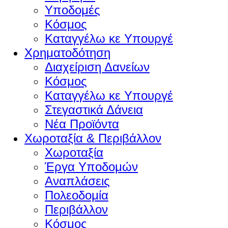
Υποδομές
Κόσμος
Καταγγέλω κε Υπουργέ
Χρηματοδότηση
Διαχείριση Δανείων
Κόσμος
Καταγγέλω κε Υπουργέ
Στεγαστικά Δάνεια
Νέα Προϊόντα
Χωροταξία & Περιβάλλον
Χωροταξία
Έργα Υποδομών
Αναπλάσεις
Πολεοδομία
Περιβάλλον
Κόσμος