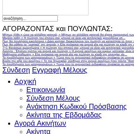
ΑΓΟΡΑΖΟΝΤΑΣ και ΠΟΥΛΩΝΤΑΣ:
Μήπως ήλθε η ώρα να αλλάξετε γειτονιά;
»
Μήπως αν αλλάζατε γειτονιά θα είχατε περιορισμό τω
Μεγάλα λάθη
»
Η πώληση του σπιτιού σας μπορεί να είναι μία εκπληκτικά χρονοβόρα υπ...
Πως θα πουλήσετε ευκολότερα
»
Δέκα κινήσεις διευκολύνουν τον πωλητή να καταστήσει το προς
Πως θα μάθετε τα "μυστικά" της αγοράς
»
Είτε πρόκειται για αγορά είτε για πώληση το κλειδί της ε
7+1 θανάσιμα αμαρτήματα
»
Η πώληση του σπιτιού σας μπορεί να είναι μία εκπληκτικά χρονοβό
Ακινητα : Έξυπνοι τρόποι για αγορά και πώληση
»
Η αγορά ακινήτων και κυρίως κατοικίας είναι 
Μαθήματα επιβίωσης
»
Είτε πρόκειται για αγορά είτε για πώληση το κλειδί της επιτυχίας είν...
Τα προβλήματα των μεταχειρισμένων
»
Τώρα που το αγοραστικό ενδιαφέρον στρέφεται σε μεταχειρ
Βρείτε την αξία του ακινήτου
»
Το πιο δημοφιλές σύνθημα στην αγορά ακινήτων ήταν πάντα "θέση,
Τα προβλήματα των μεταχειρισμένων
»
Τώρα που το αγοραστικό ενδιαφέρον στρέφεται σε μεταχειρ
Σύνδεση
Εγγραφή Μέλους
Αρχική
Επικοινωνία
Σύνδεση Μέλους
Ανάκτηση Κωδικού Πρόσβασης
Ακίνητα της Εβδομάδας
Αγορά Ακινήτων
Ακίνητα