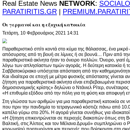
Real Estate News
NETWORK
:
SOCIALO
PARATIRITIS.GR
|
PREMIUM.PARATIRI
Οι γερμανοί και η εξοχική κατοικία
Τετάρτη, 10 Φεβρουάριος 2021 14:31
Παραθεριστικό σπίτι κοντά στο κύμα της θάλασσας, ένα μικρό
απόσυρσης από τη βουή σε λίμνες ή σε βουνά… Πριν από την 
παραθεριστικά ακίνητα ήταν το όνειρο πολλών. Όνειρο, γιατί
λόγω των απλησίαστων τιμών αγοράς. Η δεύτερη κατοικία ή το 
Σαββατοκύριακο υπόσχεται απόσταση από την καθημερινότητα
Και ιδιαίτερα σε εποχή με μέτρα φυσικής απόστασης γίνεται α
ζήτηση για παραθεριστικά ακίνητα είναι επιβεβαιωμένα περισ
δημοσιονομικής κρίσης» δηλώνει ο Ντάνιελ Ρίτερ, συνέταιρος 
«Η επιθυμία εξόδου από την πόλη για τη φύση και αποφυγή επ
Στη γλώσσα των αριθμών για μια παραθεριστική κατοικία σε 
που πριν την πανδημία το τετραγωνικό κόστιζε πάνω από 10.0
καπέλο γύρω στο 20%. Η αγορά γίνεται συνήθως για ιδιοκατοί
«Η ζήτηση επικεντρώνεται σε περιοχές διακοπών όπως στη Β
Βαλτική, στις Άλπεις και τον Μέλανα Δρυμό» συμπληρώνει ο Ρ
κορωνοϊού προτιμούνται και περιοχές που βρίσκονται στη σ