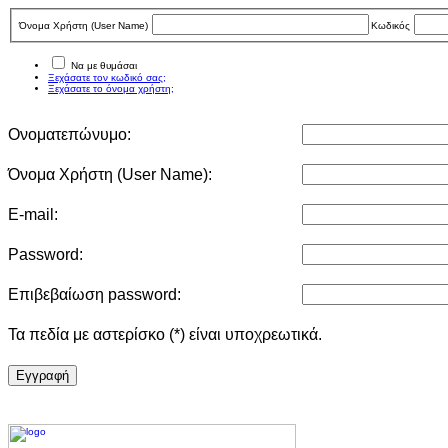
Όνομα Χρήστη (User Νame)
Κωδικός
Να με θυμάσαι
Ξεχάσατε τον κωδικό σας;
Ξεχάσατε το όνομα χρήστη;
Ονοματεπώνυμο:
Όνομα Χρήστη (User Νame):
E-mail:
Password:
Επιβεβαίωση password:
Τα πεδία με αστερίσκο (*) είναι υποχρεωτικά.
Eγγραφή