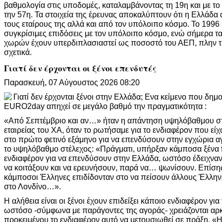
βαθμολογία στις υποδομές, καταλαμβάνοντας τη 19η και με τ
την 57η. Τα στοιχεία της έρευνας αποκαλύπτουν ότι η Ελλάδα
τους εταίρους της αλλά και από τον υπόλοιπο κόσμο. Το 199
συγκρίσιμες επιδόσεις με τον υπόλοιπο κόσμο, ενώ σήμερα 
χωρών έχουν υπερδιπλασιαστεί ως ποσοστό του ΑΕΠ, πλην τη
σχετικά.
Γιατί δεν έρχονται οι ξένοι επενδυτές
Παρασκευή, 07 Αύγουστος 2026 08:20
Γιατί δεν έρχονται ξένοι στην Ελλάδα; Ενα κείμενο που δημ
EURO2day απηχεί σε μεγάλο βαθμό την πραγματικότητα :
«Από Σεπτέμβριο και αν…» ήταν η απάντηση υψηλόβαθμου στ
εταιρείας του ΧΑ, όταν το ρωτήσαμε για το ενδιαφέρον που είχα
στο πρώτο φετινό εξάμηνο για να επενδύσουν στην εγχώρια α
το υψηλόβαθμο στέλεχος: «Πράγματι, υπήρξαν κάμποσα ξένα 
ενδιαφέρον για να επενδύσουν στην Ελλάδα, ωστόσο έδειχναν
να κοιτάξουν και να ερευνήσουν, παρά να… ψωνίσουν. Επίσης,
κάμποσοι Έλληνες επιδίδονταν στο να πείσουν άλλους Έλλην
στο Λονδίνο…».
Η αλήθεια είναι οι ξένοι έχουν επιδείξει κάποιο ενδιαφέρον γ
ωστόσο -σύμφωνα με παράγοντες της αγοράς- χρειάζονται αρ
προκειμένου το ενδιαφέρον αυτό να μετουσιωθεί σε πράξη. «Η α