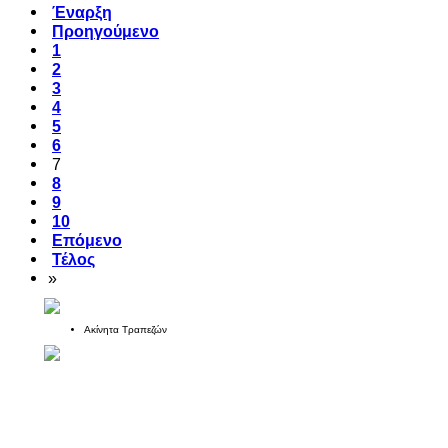
Έναρξη
Προηγούμενο
1
2
3
4
5
6
7
8
9
10
Επόμενο
Τέλος
»
Ακίνητα Τραπεζών