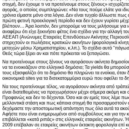
στιγμή, δεν έχουμε τι να προτείνουμε στους ξένους» ισχυρίζετ
αγοράς, ο οποίος συμπληρώνει: «Να τους πούμε ελάτε για ιδι
χρόνια είμαστε μόνο στα λόγια. Δεν είναι τυχαίο άλλωστε πως 
πρώτη φετινή προεκλογική περίοδο και δεν έχουν γυρίσει μέχρ
βλέπουν… Άρα λοιπόν, δεν μπορούμε να τους μιλήσουμε για ιδ
αναφέρω ότι είχε ξεκινήσει φέτος ένα σχέδιο για την αλλαγή τ
ΑΕΕΑΠ (Ανώνυμες Εταιρείες Επενδύσεων Ακίνητης Περιουσία
στηριχτούν οι πωλήσεις κρατικών ακινήτων (φορολογικά κίνη
μετοχών μέσω Χρηματιστηρίου, κ.λπ.). Το σχέδιο αυτό "πάγωσ
Θεός τώρα ξέρει αν και πότε πρόκειται να ξεπαγώσει.
Να προτείνουμε στους ξένους να αγοράσουν ακίνητα δημοσίου
να τα ενοικιάζουν στο ελληνικό δημόσιο; Τα yields θα μπορούσ
τους εξασφαλίζει ότι το δημόσιο θα πληρώνει τα ενοίκια, όταν
οικονομικά sites για τα δισεκατομμύρια ευρώ που οφείλει το δη
Να τους προτείνουμε τέλος, να αγοράσουν ακίνητα από τράπεζε
είναι διατεθειμένες να προχωρήσουν μέχρι σήμερα ακόμη και 
Προφανώς και δεν το δέχονται. Όσο και αν εμείς τους λέμε πω
μελλοντικά στάση και πως κάποια στιγμή θα προσαρμοστούν 
δεχόμαστε την αποστομωτική απάντηση πως όλα αυτά τα ακο
Αφήστε που είναι ενημερωμένοι από συμβούλους και για την 
επιβάλλεται «κατά ριπάς» στις ελληνικές εταιρείες ακινήτων. Ή
2009 επέβαλαν σε εταιρείες ακινήτων έκτακτη φορολογία επί 