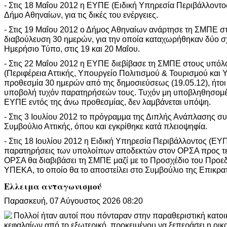
- Στις 18 Μαΐου 2012 η ΕΥΠΕ (Ειδική Υπηρεσία Περιβάλλοντο
Δήμο Αθηναίων, για τις δικές του ενέργειες.
- Στις 19 Μαΐου 2012 ο Δήμος Αθηναίων ανάρτησε τη ΣΜΠΕ στ
διαβούλευση 30 ημερών, για την οποία καταχωρήθηκαν δύο σχ
Ημερήσιο Τύπο, στις 19 και 20 Μαΐου.
- Στις 22 Μαΐου 2012 η ΕΥΠΕ διεβίβασε τη ΣΜΠΕ στους υπόλ
(Περιφέρεια Αττικής, Υπουργείο Πολιτισμού & Τουρισμού και 
προθεσμία 30 ημερών από της δημοσιεύσεως (19.05.12), ήτοι μ
υποβολή τυχόν παρατηρήσεών τους. Τυχόν μη υποβληθησομέ
ΕΥΠΕ εντός της άνω προθεσμίας, δεν λαμβάνεται υπόψη.
- Στις 3 Ιουλίου 2012 το πρόγραμμα της Διπλής Ανάπλασης σ
Συμβούλιο Αττικής, όπου και εγκρίθηκε κατά πλειοψηφία.
- Στις 18 Ιουλίου 2012 η Ειδική Υπηρεσία Περιβάλλοντος (ΕΥ
παρατηρήσεις των υπολοίπων αποδεκτών στον ΟΡΣΑ προς τελ
ΟΡΣΑ θα διαβιβάσει τη ΣΜΠΕ μαζί με το Προσχέδιο του Προεδ
ΥΠΕΚΑ, το οποίο θα το αποστείλει στο Συμβούλιο της Επικρ
Ελλειμα ανταγωνισμού
Παρασκευή, 07 Αύγουστος 2026 08:20
Πολλοί ήταν αυτοί που πόνταραν στην παραθεριστική κατοι
κεφαλαίων από το εξωτερικό, προκειμένου να ξεπεράσει η οικ