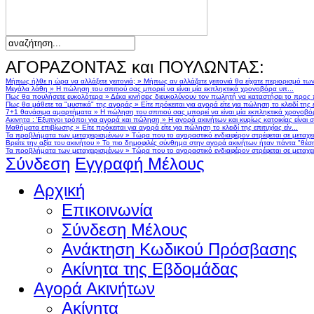
ΑΓΟΡΑΖΟΝΤΑΣ και ΠΟΥΛΩΝΤΑΣ:
Μήπως ήλθε η ώρα να αλλάξετε γειτονιά;
»
Μήπως αν αλλάζατε γειτονιά θα είχατε περιορισμό τω
Μεγάλα λάθη
»
Η πώληση του σπιτιού σας μπορεί να είναι μία εκπληκτικά χρονοβόρα υπ...
Πως θα πουλήσετε ευκολότερα
»
Δέκα κινήσεις διευκολύνουν τον πωλητή να καταστήσει το προς
Πως θα μάθετε τα "μυστικά" της αγοράς
»
Είτε πρόκειται για αγορά είτε για πώληση το κλειδί της ε
7+1 θανάσιμα αμαρτήματα
»
Η πώληση του σπιτιού σας μπορεί να είναι μία εκπληκτικά χρονοβό
Ακινητα : Έξυπνοι τρόποι για αγορά και πώληση
»
Η αγορά ακινήτων και κυρίως κατοικίας είναι 
Μαθήματα επιβίωσης
»
Είτε πρόκειται για αγορά είτε για πώληση το κλειδί της επιτυχίας είν...
Τα προβλήματα των μεταχειρισμένων
»
Τώρα που το αγοραστικό ενδιαφέρον στρέφεται σε μεταχειρ
Βρείτε την αξία του ακινήτου
»
Το πιο δημοφιλές σύνθημα στην αγορά ακινήτων ήταν πάντα "θέση,
Τα προβλήματα των μεταχειρισμένων
»
Τώρα που το αγοραστικό ενδιαφέρον στρέφεται σε μεταχειρ
Σύνδεση
Εγγραφή Μέλους
Αρχική
Επικοινωνία
Σύνδεση Μέλους
Ανάκτηση Κωδικού Πρόσβασης
Ακίνητα της Εβδομάδας
Αγορά Ακινήτων
Ακίνητα