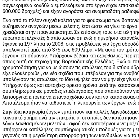
συγκεκριμένα κονδύλια εμπλεκόμενοι στο έργο είχαν επισκευά
600.000 δραχμές) και είχαν αγοράσει και αναμεταδότη ραδιοφώ
Ενα από τα πλέον συχνά κόλπα για το φούσκωμα των δαπαν
αυξημένων αναγκών μέσω μελέτης, έτσι ώστε να γίνει το έργο
χρειάζεται στην πραγματικότητα. Σε επίσκεψή τους στα τέλη τ
ευρωπαίοι ελεγκτές διαπίστωσαν ότι ενώ η ημερήσια κατανά
έφτανε τα 197 λίτρα το 2008, στις προβλέψεις για έργα υδροδ
υπολογιστεί τιμές από 375 έως 609 λίτρα. «Με αυτό τον τρόπο
έργου», επισήμαναν. Υπάρχουν βέβαια και εξόφθαλμες περιπτώ
όπως αυτή σε περιοχή της Βορειοδυτικής Ελλάδας. Ενώ οι τοπ
χρηματοδότηση για να μειώσουν τις απώλειες του δικτύου ύδρ
είχε ολοκληρωθεί, σε νέα σχέδια που υπέβαλαν για την ανα
υπολόγισαν τις απώλειες το ίδιο υψηλές σαν να μην είχε γίνει
Υπήρχαν όμως και αστοχίες: αρκετά χρόνια μετά την κατασκε
συμπληρωματικές μονάδες επεξεργασίας που απαιτούνταν για
λειτουργικά έπρεπε να επανασχεδιαστούν και να κατασκευαστ
Αποτέλεσμα ήταν να καθυστερεί η λειτουργία των έργων, ενώ α
Στην ίδια κατηγορία έργων εμπίπτουν και πολλές λιμνοδεξαμ
κοινοτικό χρήμα ανά την επικράτεια, οι οποίες δεν κατέστησαν
λόγω λανθασμένων μελετών - αφού δεν καταφέρνουν να μαζεύου
υπήρχαν οι κατάλληλες συμπληρωματικές υποδομές για τη μετ
γεγονός ότι η μεγαλύτερη απορρόφηση των κονδυλίων για το 