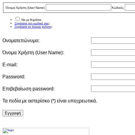
Όνομα Χρήστη (User Νame)
Κωδικός
Να με θυμάσαι
Ξεχάσατε τον κωδικό σας;
Ξεχάσατε το όνομα χρήστη;
Ονοματεπώνυμο:
Όνομα Χρήστη (User Νame):
E-mail:
Password:
Επιβεβαίωση password:
Τα πεδία με αστερίσκο (*) είναι υποχρεωτικά.
Eγγραφή