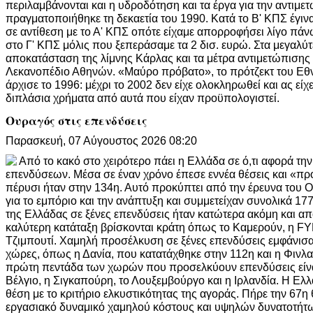
περιλαμβάνονται και η υδροδότηση και τα έργα για την αντιμετ
πραγματοποιήθηκε τη δεκαετία του 1990. Κατά το Β' ΚΠΣ έγινα
σε αντίθεση με το Α' ΚΠΣ οπότε είχαμε απορροφήσει λίγο πά
στο Γ' ΚΠΣ μόλις που ξεπεράσαμε τα 2 δισ. ευρώ. Στα μεγαλύ
αποκατάσταση της λίμνης Κάρλας και τα μέτρα αντιμετώπισης 
Λεκανοπέδιο Αθηνών. «Μαύρο πρόβατο», το πρότζεκτ του Εθ
άρχισε το 1996: μέχρι το 2002 δεν είχε ολοκληρωθεί και ας είχε
διπλάσια χρήματα από αυτά που είχαν προϋπολογιστεί.
Ουραγός στις επενδύσεις
Παρασκευή, 07 Αύγουστος 2026 08:20
Από το κακό στο χειρότερο πάει η Ελλάδα σε ό,τι αφορά τ
επενδύσεων. Μέσα σε έναν χρόνο έπεσε εννέα θέσεις και «π
πέρυσι ήταν στην 134η. Αυτό προκύπτει από την έρευνα του
για το εμπόριο και την ανάπτυξη και συμμετείχαν συνολικά 17
της Ελλάδας σε ξένες επενδύσεις ήταν κατώτερα ακόμη και απ
καλύτερη κατάταξη βρίσκονται κράτη όπως το Καμερούν, η FY
Τζιμπουτί. Χαμηλή προσέλκυση σε ξένες επενδύσεις εμφάνισα
χώρες, όπως η Δανία, που κατατάχθηκε στην 112η και η Φινλα
πρώτη πεντάδα των χωρών που προσελκύουν επενδύσεις είναι
Βέλγιο, η Σιγκαπούρη, το Λουξεμβούργο και η Ιρλανδία. Η Ελ
θέση με το κριτήριο ελκυστικότητας της αγοράς. Πήρε την 67η
εργασιακό δυναμικό χαμηλού κόστους και υψηλών δυνατοτήτ