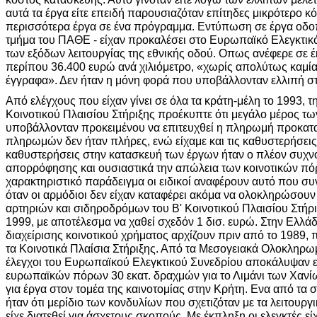
αυτά τα έργα είτε επειδή παρουσιαζόταν επίτηδες μικρότερο κ
περισσότερα έργα σε ένα πρόγραμμα. Εντύπωση σε έργα οδοπ
τμήμα του ΠΑΘΕ - είχαν προκαλέσει στο Ευρωπαϊκό Ελεγκτικό
των εξόδων λειτουργίας της εθνικής οδού. Οπως ανέφερε σε 
περίπου 36.400 ευρώ ανά χιλιόμετρο, «χωρίς απολύτως καμία
έγγραφα». Δεν ήταν η μόνη φορά που υποβάλλονταν ελλιπή στο
Από ελέγχους που είχαν γίνει σε όλα τα κράτη-μέλη το 1993, τη
Κοινοτικού Πλαισίου Στήριξης προέκυπτε ότι μεγάλο μέρος τω
υποβάλλονταν προκειμένου να επιτευχθεί η πληρωμή προκατα
πληρωμών δεν ήταν πλήρες, ενώ είχαμε και τις καθυστερήσεις
καθυστερήσεις στην κατασκευή των έργων ήταν ο πλέον συχνό
απορρόφησης και ουσιαστικά την απώλεια των κοινοτικών πό
χαρακτηριστικό παράδειγμα οι ειδικοί αναφέρουν αυτό που συ
όταν οι αρμόδιοι δεν είχαν καταφέρει ακόμα να ολοκληρώσου
αρτηριών και σιδηροδρόμων του Β' Κοινοτικού Πλαισίου Στήρι
1999, με αποτέλεσμα να χαθεί σχεδόν 1 δισ. ευρώ. Στην Ελλάδ
διαχείρισης κοινοτικού χρήματος αρχίζουν πριν από το 1989,
τα Κοινοτικά Πλαίσια Στήριξης. Από τα Μεσογειακά Ολοκληρ
έλεγχοι του Ευρωπαϊκού Ελεγκτικού Συνεδρίου αποκάλυψαν 
ευρωπαϊκών πόρων 30 εκατ. δραχμών για το Λιμάνι των Χανί
για έργα στον τομέα της καινοτομίας στην Κρήτη. Ενα από τα 
ήταν ότι μερίδιο των κονδυλίων που σχετιζόταν με τα λειτουρ
είχε διατεθεί για άσχετους σκοπούς. Με έκπληξη οι ελεγκτές εί