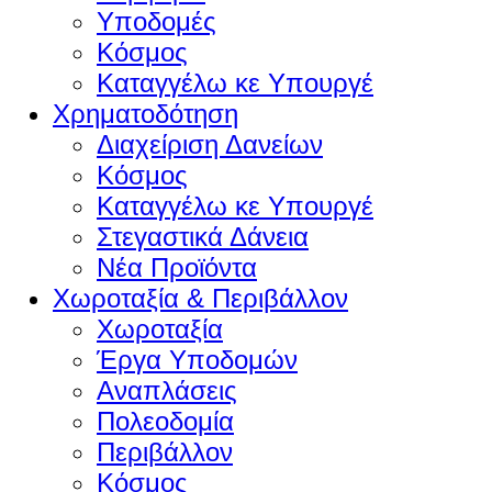
Υποδομές
Κόσμος
Καταγγέλω κε Υπουργέ
Χρηματοδότηση
Διαχείριση Δανείων
Κόσμος
Καταγγέλω κε Υπουργέ
Στεγαστικά Δάνεια
Νέα Προϊόντα
Χωροταξία & Περιβάλλον
Χωροταξία
Έργα Υποδομών
Αναπλάσεις
Πολεοδομία
Περιβάλλον
Κόσμος