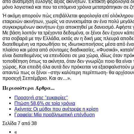
από ανατίμηση εύλογης αξίας ακινήτων. Έκτακτη φορολογία δ
μόνο λογιστικά και που τα επόμενα χρόνια μετατράπηκαν σε ζη
Ή ακόμη απορούν πώς επιβάλλεται φορολογία επί ολόκληρου 
εταιρειών ακινήτων, χωρίς να συνεκτιμάται αν ένα πολύ μεγάλ
συγκεκριμένων ακινήτων έχει αποκτηθεί με δανεισμό. Αφήστε 
Με βάση λοιπόν τα τρέχοντα δεδομένα, οι ξένοι δεν έχουν κάπ
στα σοβαρά με την Ελλάδα, εκτός αν η δική μας πλευρά αποδε
διατεθειμένη να προωθήσει τις ιδιωτικοποιήσεις μέσα από έν
πλαίσιο και μέσα από σύντομες διαδικασίες. «Φυσικά», καταλήγ
είναι διατεθειμένος να επενδύσει σε μια χώρα, ιδίως όταν πρ
τοποθέτηση όπως τα ακίνητα, όταν δεν γνωρίζει ποιο θα είναι
χώρας. Και επειδή όλα αυτά δεν πρόκειται να εξασφαλιστούν μ
απαντώ πως οι ξένοι –στην καλύτερη περίπτωση- θα αρχίσουν
προσεχή Σεπτέμβριο. Και αν…».
Περισσότερα Άρθρα...
Προσοχή στις "ευκαιρίες"
Πτώση 58,6% σε τρία χρόνια
Ακίνητα: Οι μύθοι που ανέτρεψε η κρίση
Γραφεία: Μία προβληματική επένδυση
Σελίδα 7 από 38
«