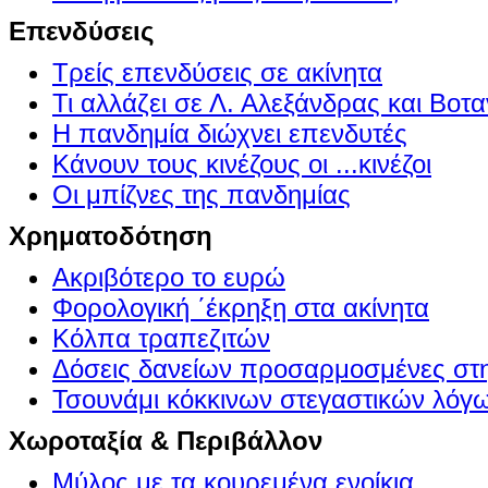
Επενδύσεις
Τρείς επενδύσεις σε ακίνητα
Τι αλλάζει σε Λ. Αλεξάνδρας και Βοτα
Η πανδημία διώχνει επενδυτές
Κάνουν τους κινέζους οι ...κινέζοι
Οι μπίζνες της πανδημίας
Χρηματοδότηση
Ακριβότερο το ευρώ
Φορολογική ΄έκρηξη στα ακίνητα
Κόλπα τραπεζιτών
Δόσεις δανείων προσαρμοσμένες στ
Τσουνάμι κόκκινων στεγαστικών λόγ
Χωροταξία & Περιβάλλον
Μύλος με τα κουρεμένα ενοίκια