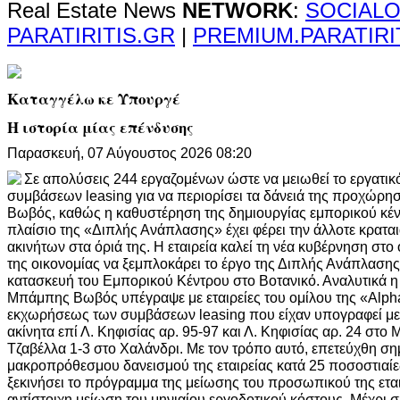
Real Estate News
NETWORK
:
SOCIALO
PARATIRITIS.GR
|
PREMIUM.PARATIRI
Καταγγέλω κε Υπουργέ
Η ιστορία μίας επένδυσης
Παρασκευή, 07 Αύγουστος 2026 08:20
Σε απολύσεις 244 εργαζομένων ώστε να μειωθεί το εργατικ
συμβάσεων leasing για να περιορίσει τα δάνειά της προχώρη
Βωβός, καθώς η καθυστέρηση της δημιουργίας εμπορικού κέν
πλαίσιο της «Διπλής Ανάπλασης» έχει φέρει την άλλοτε κραται
ακινήτων στα όριά της. Η εταιρεία καλεί τη νέα κυβέρνηση στ
της οικονομίας να ξεμπλοκάρει το έργο της Διπλής Ανάπλαση
κατασκευή του Εμπορικού Κέντρου στο Βοτανικό. Αναλυτικά η 
Μπάμπης Βωβός υπέγραψε με εταιρείες του ομίλου της «Alph
εκχωρήσεως των συμβάσεων leasing που είχαν υπογραφεί με τ
ακίνητα επί Λ. Κηφισίας αρ. 95-97 και Λ. Κηφισίας αρ. 24 στο 
Τζαβέλλα 1-3 στο Χαλάνδρι. Με τον τρόπο αυτό, επετεύχθη ση
μακροπρόθεσμου δανεισμού της εταιρείας κατά 25 ποσοστιαίε
ξεκινήσει το πρόγραμμα της μείωσης του προσωπικού της εται
αντίστοιχη μείωση του μηνιαίου εργοδοτικού κόστους. Μέχρι 