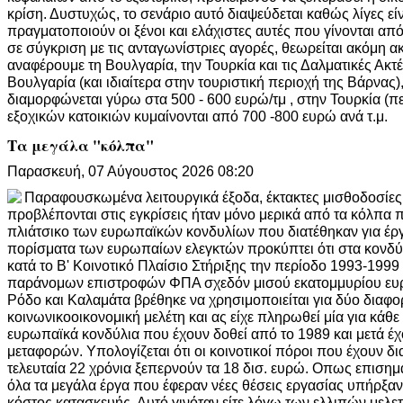
κρίση. Δυστυχώς, το σενάριο αυτό διαψεύδεται καθώς λίγες εί
πραγματοποιούν οι ξένοι και ελάχιστες αυτές που γίνονται α
σε σύγκριση με τις ανταγωνίστριες αγορές, θεωρείται ακόμη α
αναφέρουμε τη Βουλγαρία, την Τουρκία και τις Δαλματικές Ακτέ
Βουλγαρία (και ιδιαίτερα στην τουριστική περιοχή της Βάρνας)
διαμορφώνεται γύρω στα 500 - 600 ευρώ/τμ , στην Τουρκία (πε
εξοχικών κατοικιών κυμαίνονται από 700 -800 ευρώ ανά τ.μ.
Τα μεγάλα "κόλπα"
Παρασκευή, 07 Αύγουστος 2026 08:20
Παραφουσκωμένα λειτουργικά έξοδα, έκτακτες μισθοδοσίες
προβλέπονται στις εγκρίσεις ήταν μόνο μερικά από τα κόλπα
πλιάτσικο των ευρωπαϊκών κονδυλίων που διατέθηκαν για έρ
πορίσματα των ευρωπαίων ελεγκτών προκύπτει ότι στα κονδύ
κατά το Β' Κοινοτικό Πλαίσιο Στήριξης την περίοδο 1993-199
παράνομων επιστροφών ΦΠΑ σχεδόν μισού εκατομμυρίου ευρ
Ρόδο και Καλαμάτα βρέθηκε να χρησιμοποιείται για δύο διαφορ
κοινωνικοοικονομική μελέτη και ας είχε πληρωθεί μία για κάθ
ευρωπαϊκά κονδύλια που έχουν δοθεί από το 1989 και μετά έχ
μεταφορών. Υπολογίζεται ότι οι κοινοτικοί πόροι που έχουν δι
τελευταία 22 χρόνια ξεπερνούν τα 18 δισ. ευρώ. Οπως επισημαί
όλα τα μεγάλα έργα που έφεραν νέες θέσεις εργασίας υπήρξαν
κόστος κατασκευής. Αυτό γινόταν είτε λόγω των ελλιπών μελε