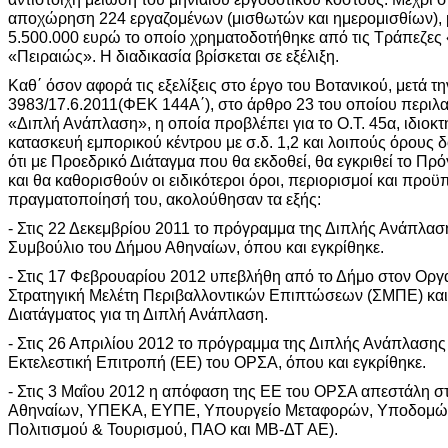
αποχώρηση 224 εργαζομένων (μισθωτών και ημερομισθίων), 
5.500.000 ευρώ το οποίο χρηματοδοτήθηκε από τις Τράπεζες
«Πειραιώς». Η διαδικασία βρίσκεται σε εξέλιξη.
Καθ΄ όσον αφορά τις εξελίξεις στο έργο του Βοτανικού, μετά τη
3983/17.6.2011(ΦΕΚ 144Α΄), στο άρθρο 23 του οποίου περιλαμ
«Διπλή Ανάπλαση», η οποία προβλέπει για το Ο.Τ. 45α, ιδιοκτη
κατασκευή εμπορικού κέντρου με σ.δ. 1,2 και λοιπούς όρους 
ότι με Προεδρικό Διάταγμα που θα εκδοθεί, θα εγκριθεί το 
και θα καθορισθούν οι ειδικότεροι όροι, περιορισμοί και προϋ
πραγματοποίησή του, ακολούθησαν τα εξής:
- Στις 22 Δεκεμβρίου 2011 το πρόγραμμα της Διπλής Ανάπλασ
Συμβούλιο του Δήμου Αθηναίων, όπου και εγκρίθηκε.
- Στις 17 Φεβρουαρίου 2012 υπεβλήθη από το Δήμο στον Ορ
Στρατηγική Μελέτη Περιβαλλοντικών Επιπτώσεων (ΣΜΠΕ) κα
Διατάγματος για τη Διπλή Ανάπλαση.
- Στις 26 Απριλίου 2012 το πρόγραμμα της Διπλής Ανάπλασης
Εκτελεστική Επιτροπή (ΕΕ) του ΟΡΣΑ, όπου και εγκρίθηκε.
- Στις 3 Μαΐου 2012 η απόφαση της ΕΕ του ΟΡΣΑ απεστάλη σ
Αθηναίων, ΥΠΕΚΑ, ΕΥΠΕ, Υπουργείο Μεταφορών, Υποδομών 
Πολιτισμού & Τουρισμού, ΠΑΟ και ΜΒ-ΔΤ ΑΕ).