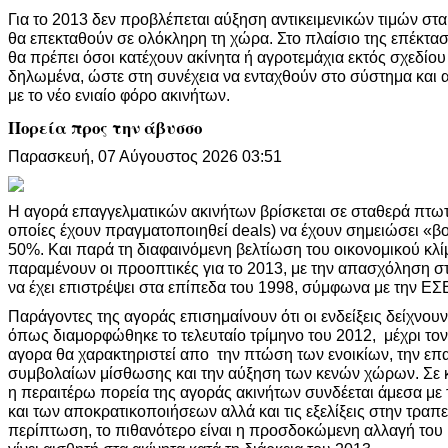
Για το 2013 δεν προβλέπεται αύξηση αντικειμενικών τιμών στα
θα επεκταθούν σε ολόκληρη τη χώρα. Στο πλαίσιο της επέκτασ
θα πρέπει όσοι κατέχουν ακίνητα ή αγροτεμάχια εκτός σχεδίου 
δηλωμένα, ώστε στη συνέχεια να ενταχθούν στο σύστημα και
με το νέο ενιαίο φόρο ακινήτων.
Πορεία προς την άβυσσο
Παρασκευή, 07 Αύγουστος 2026 03:51
Η αγορά επαγγελματικών ακινήτων βρίσκεται σε σταθερά πτωτική
οποίες έχουν πραγματοποιηθεί deals) να έχουν σημειώσει «βο
50%. Και παρά τη διαφαινόμενη βελτίωση του οικονομικού κλ
παραμένουν οι προοπτικές για το 2013, με την απασχόληση σ
να έχει επιστρέψει στα επίπεδα του 1998, σύμφωνα με την ΕΣ
Παράγοντες της αγοράς επισημαίνουν ότι οι ενδείξεις δείχνουν
όπως διαμορφώθηκε το τελευταίο τρίμηνο του 2012, μέχρι τον Ι
αγορα θα χαρακτηριστεί απο την πτώση των ενοικίων, την ε
συμβολαίων μίσθωσης και την αύξηση των κενών χώρων. Σε κά
η περαιτέρω πορεία της αγοράς ακινήτων συνδέεται άμεσα με 
και των αποκρατικοποιήσεων αλλά και τις εξελίξεις στην τραπε
περίπτωση, το πιθανότερο είναι η προσδοκώμενη αλλαγή του 