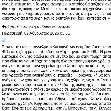
αναμένεται με τον νέο φόρο ακινήτων, ο οποίος θα αυξήσει α
ιδιοκτησίας ακινήτων. Μεσίτες και κατασκευαστές χρεώνουν στ
νέκρωση της κτηματαγοράς, υποστηρίζοντας ότι η συνεχής αύ
δεκαπλασιάσει τα βάρη των ιδιοκτητών και έχει «κατεδαφίσει» 
Φεύγουν για να γλυτώσουν νοίκια
Παρασκευή, 07 Αύγουστος 2026 03:51
Στον τομέα των επαγγελματικών ακινήτων εκτιμάται ότι η πτώσ
45% σε σχέση με τα επίπεδα του γ' τριμήνου του 2008, . Η μ
εμπορικά ακίνητα οφείλεται σε μεγάλο βαθμό στην πλήρη απα
που είθισται να υπήρχε στις τιμές όλα τα προηγούμενα χρόνια.
αναγκαιότητα για συνεχή μείωση του λειτουργικού κόστους εκ
δημιουργήσει ένα νέο «σκηνικό» στον τομέα της επαγγελματικ
στα γραφεία που ενοικιάζουν οι εταιρείες. Η οικονομική ύφεση 
ανάγκες των χρηστών για γραφειακούς χώρους ως αποτέλεσμ
μειώσουν τα ετήσια κόστη στον κλάδο της ακίνητης περιουσίας
μετεγκαταστάσεις στόχευαν κυρίως σε μικρότερους χώρους π
λειτουργικά κόστη για τους ενοικιαστές. Να σημειωθεί ότι στο
δρόμους (business roads) της Αθήνας υπάρχουν πλέον πολύ μ
ενοικίασης. Στη Λ. Κηφισίας μπορεί να μισθώσει κανείς από 12
Βασ. Σοφίας έως 22 ευρώ/τ.μ., στη Λ. Μεσογείων, τη Λ. Συγγρ