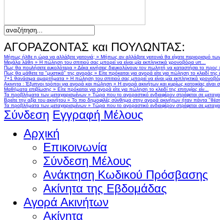
ΑΓΟΡΑΖΟΝΤΑΣ και ΠΟΥΛΩΝΤΑΣ:
Μήπως ήλθε η ώρα να αλλάξετε γειτονιά;
»
Μήπως αν αλλάζατε γειτονιά θα είχατε περιορισμό τω
Μεγάλα λάθη
»
Η πώληση του σπιτιού σας μπορεί να είναι μία εκπληκτικά χρονοβόρα υπ...
Πως θα πουλήσετε ευκολότερα
»
Δέκα κινήσεις διευκολύνουν τον πωλητή να καταστήσει το προς
Πως θα μάθετε τα "μυστικά" της αγοράς
»
Είτε πρόκειται για αγορά είτε για πώληση το κλειδί της ε
7+1 θανάσιμα αμαρτήματα
»
Η πώληση του σπιτιού σας μπορεί να είναι μία εκπληκτικά χρονοβό
Ακινητα : Έξυπνοι τρόποι για αγορά και πώληση
»
Η αγορά ακινήτων και κυρίως κατοικίας είναι 
Μαθήματα επιβίωσης
»
Είτε πρόκειται για αγορά είτε για πώληση το κλειδί της επιτυχίας είν...
Τα προβλήματα των μεταχειρισμένων
»
Τώρα που το αγοραστικό ενδιαφέρον στρέφεται σε μεταχειρ
Βρείτε την αξία του ακινήτου
»
Το πιο δημοφιλές σύνθημα στην αγορά ακινήτων ήταν πάντα "θέση,
Τα προβλήματα των μεταχειρισμένων
»
Τώρα που το αγοραστικό ενδιαφέρον στρέφεται σε μεταχειρ
Σύνδεση
Εγγραφή Μέλους
Αρχική
Επικοινωνία
Σύνδεση Μέλους
Ανάκτηση Κωδικού Πρόσβασης
Ακίνητα της Εβδομάδας
Αγορά Ακινήτων
Ακίνητα