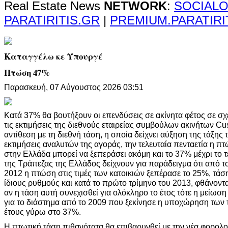
Real Estate News
NETWORK
:
SOCIALO
PARATIRITIS.GR
|
PREMIUM.PARATIRI
Καταγγέλω κε Υπουργέ
Πτώση 47%
Παρασκευή, 07 Αύγουστος 2026 03:51
Κατά 37% θα βουτήξουν οι επενδύσεις σε ακίνητα φέτος σε σ
τις εκτιμήσεις της διεθνούς εταιρείας συμβούλων ακινήτων C
αντίθεση με τη διεθνή τάση, η οποία δείχνει αύξηση της τάξης
εκτιμήσεις αναλυτών της αγοράς, την τελευταία πενταετία η πτ
στην Ελλάδα μπορεί να ξεπεράσει ακόμη και το 37% μέχρι το τ
της Τράπεζας της Ελλάδος δείχνουν για παράδειγμα ότι από το
2012 η πτώση στις τιμές των κατοικιών ξεπέρασε το 25%, τάση
ίδιους ρυθμούς και κατά το πρώτο τρίμηνο του 2013, φθάνοντα
αν η τάση αυτή συνεχισθεί για ολόκληρο το έτος τότε η μείωση
για το διάστημα από το 2009 που ξεκίνησε η υποχώρηση των τ
έτους γύρω στο 37%.
Η πτωτική τάση πιθανότατα θα επιβαρυνθεί με την νέα φορολ