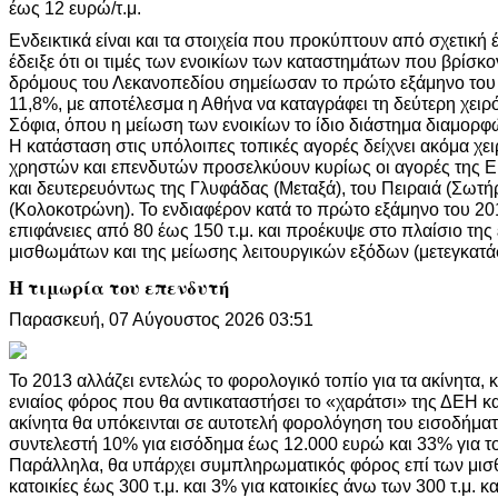
έως 12 ευρώ/τ.μ.
Ενδεικτικά είναι και τα στοιχεία που προκύπτουν από σχετική έ
έδειξε ότι οι τιμές των ενοικίων των καταστημάτων που βρίσκ
δρόμους του Λεκανοπεδίου σημείωσαν το πρώτο εξάμηνο του
11,8%, με αποτέλεσμα η Αθήνα να καταγράφει τη δεύτερη χειρό
Σόφια, όπου η μείωση των ενοικίων το ίδιο διάστημα διαμορ
Η κατάσταση στις υπόλοιπες τοπικές αγορές δείχνει ακόμα χει
χρηστών και επενδυτών προσελκύουν κυρίως οι αγορές της Ε
και δευτερευόντως της Γλυφάδας (Μεταξά), του Πειραιά (Σωτήρ
(Κολοκοτρώνη). Το ενδιαφέρον κατά το πρώτο εξάμηνο του 2
επιφάνειες από 80 έως 150 τ.μ. και προέκυψε στο πλαίσιο τη
μισθωμάτων και της μείωσης λειτουργικών εξόδων (μετεγκατά
Η τιμωρία του επενδυτή
Παρασκευή, 07 Αύγουστος 2026 03:51
Το 2013 αλλάζει εντελώς το φορολογικό τοπίο για τα ακίνητα, 
ενιαίος φόρος που θα αντικαταστήσει το «χαράτσι» της ΔΕΗ κα
ακίνητα θα υπόκεινται σε αυτοτελή φορολόγηση του εισοδήμα
συντελεστή 10% για εισόδημα έως 12.000 ευρώ και 33% για 
Παράλληλα, θα υπάρχει συμπληρωματικός φόρος επί των μι
κατοικίες έως 300 τ.μ. και 3% για κατοικίες άνω των 300 τ.μ. 