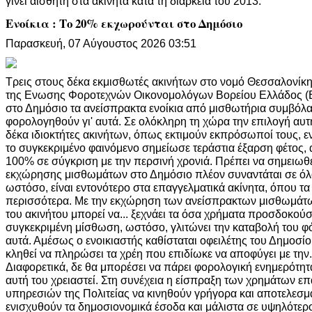
γίνει αισθητή στα ακίνητα κατά τη διάρκεια του 2013.
Ενοίκια : Το 20% εκχωρούνται στο Δημόσιο
Παρασκευή, 07 Αύγουστος 2026 03:51
Τρεις στους δέκα εκμισθωτές ακινήτων στο νομό Θεσσαλονίκη
της Ενωσης Φοροτεχνών Οικονομολόγων Βορείου Ελλάδος (
στο Δημόσιο τα ανείσπρακτα ενοίκια από μισθωτήρια συμβόλα
φορολογηθούν γι' αυτά. Σε ολόκληρη τη χώρα την επιλογή αυ
δέκα ιδιοκτήτες ακινήτων, όπως εκτιμούν εκπρόσωποί τους, ε
το συγκεκριμένο φαινόμενο σημείωσε τεράστια έξαρση φέτος,
100% σε σύγκριση με την περσινή χρονιά. Πρέπει να σημειωθε
εκχώρησης μισθωμάτων στο Δημόσιο πλέον συναντάται σε όλ
ωστόσο, είναι εντονότερο στα επαγγελματικά ακίνητα, όπου τα 
περισσότερα. Με την εκχώρηση των ανείσπρακτων μισθωμάτων
του ακινήτου μπορεί να... ξεχνάει τα όσα χρήματα προσδοκούσ
συγκεκριμένη μίσθωση, ωστόσο, γλιτώνει την καταβολή του φ
αυτά. Αμέσως ο ενοικιαστής καθίσταται οφειλέτης του Δημοσίο
κληθεί να πληρώσει τα χρέη που επιδίωκε να αποφύγει με την..
Διαφορετικά, δε θα μπορέσει να πάρει φορολογική ενημερότητ
αυτή του χρειαστεί. Στη συνέχεια η είσπραξη των χρημάτων επ
υπηρεσιών της Πολιτείας να κινηθούν γρήγορα και αποτελεσμ
ενισχυθούν τα δημοσιονομικά έσοδα και μάλιστα σε υψηλότερ