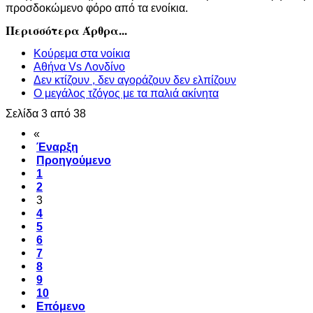
προσδοκώμενο φόρο από τα ενοίκια.
Περισσότερα Άρθρα...
Κούρεμα στα νοίκια
Αθήνα Vs Λονδίνο
Δεν κτίζουν , δεν αγοράζουν δεν ελπίζουν
Ο μεγάλος τζόγος με τα παλιά ακίνητα
Σελίδα 3 από 38
«
Έναρξη
Προηγούμενο
1
2
3
4
5
6
7
8
9
10
Επόμενο