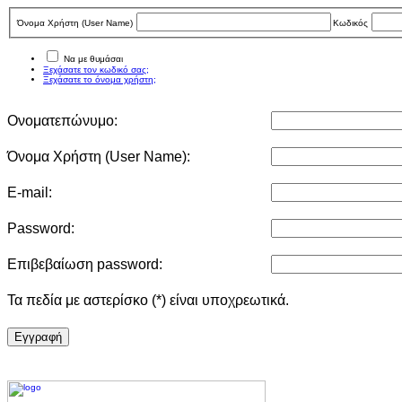
Όνομα Χρήστη (User Νame)
Κωδικός
Να με θυμάσαι
Ξεχάσατε τον κωδικό σας;
Ξεχάσατε το όνομα χρήστη;
Ονοματεπώνυμο:
Όνομα Χρήστη (User Νame):
E-mail:
Password:
Επιβεβαίωση password:
Τα πεδία με αστερίσκο (*) είναι υποχρεωτικά.
Eγγραφή