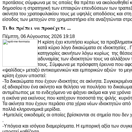
προτάσεις σύμφωνα με τις οποίες θα πρέπει να ακολουθηθεί 
δημοσίου η στρατηγική των επταιρών επενδύσεων των τραπεζ
ακίνητα του χρατοφυλακίου τους με υψηλές αποδόσεις και στη
είσοδος των μετοχών στο χρηματιστήριο είτε αναζητώνται στρα
Τι θα πρέπει να προσέχετε ...
Πέμπτη, 06 Αύγουστος 2026 19:18
Η κρίση έχει κτυπήσει κυρίως τα προβληματι
κατά κύριο λόγο δικαιώματα σε ιδιοκτησίες .
κατηγορίες ακινήτων λόγω κυρίως της θέσεις
αδυναμίας των ιδιοκτητών τους να αλλάξουν
τους. Σύμφωνα με πρόσφατη έρευνα που αφο
«ψαλίδας» μεταξύ αντικειμενικών και εμπορικών αξιών το με
κρίση έχουν υποστεί:
-Τα δικαιώματα που έχουν ιδιοκτήτες σε ακίνητα. Συγκεκριμένα 
εξ αδιαιρέτου ένα ακίνητο και θελήσει να πουλήσει το δικαίωμα
αντιμέτωπος με το ενδεχόμενο να ψάχνει ακόμα και για χρόνια 
η εικόνα για εκείνους που κατέχουν ποσοστά της ψιλής κυριότ
Τα ακίνητα που έχουν περάσει στα χέρια νέων ιδιοκτητών από
πολλά κληρονομικά μερίδια.
-Ημιτελείς οικοδομές οι οποίες βρίσκονται σε σημεία που δεν
.
-Υπόγεια και ισόγεια διαμερίσματα. Η εμπορική αξία των συγκ
υποστεί καθίζηση .