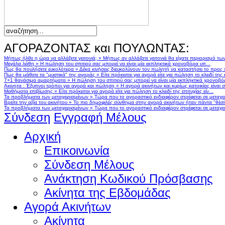
ΑΓΟΡΑΖΟΝΤΑΣ και ΠΟΥΛΩΝΤΑΣ:
Μήπως ήλθε η ώρα να αλλάξετε γειτονιά;
»
Μήπως αν αλλάζατε γειτονιά θα είχατε περιορισμό τω
Μεγάλα λάθη
»
Η πώληση του σπιτιού σας μπορεί να είναι μία εκπληκτικά χρονοβόρα υπ...
Πως θα πουλήσετε ευκολότερα
»
Δέκα κινήσεις διευκολύνουν τον πωλητή να καταστήσει το προς
Πως θα μάθετε τα "μυστικά" της αγοράς
»
Είτε πρόκειται για αγορά είτε για πώληση το κλειδί της ε
7+1 θανάσιμα αμαρτήματα
»
Η πώληση του σπιτιού σας μπορεί να είναι μία εκπληκτικά χρονοβό
Ακινητα : Έξυπνοι τρόποι για αγορά και πώληση
»
Η αγορά ακινήτων και κυρίως κατοικίας είναι 
Μαθήματα επιβίωσης
»
Είτε πρόκειται για αγορά είτε για πώληση το κλειδί της επιτυχίας είν...
Τα προβλήματα των μεταχειρισμένων
»
Τώρα που το αγοραστικό ενδιαφέρον στρέφεται σε μεταχειρ
Βρείτε την αξία του ακινήτου
»
Το πιο δημοφιλές σύνθημα στην αγορά ακινήτων ήταν πάντα "θέση,
Τα προβλήματα των μεταχειρισμένων
»
Τώρα που το αγοραστικό ενδιαφέρον στρέφεται σε μεταχειρ
Σύνδεση
Εγγραφή Μέλους
Αρχική
Επικοινωνία
Σύνδεση Μέλους
Ανάκτηση Κωδικού Πρόσβασης
Ακίνητα της Εβδομάδας
Αγορά Ακινήτων
Ακίνητα