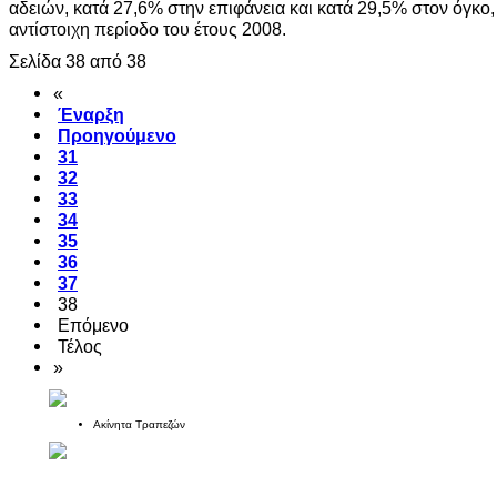
αδειών, κατά 27,6% στην επιφάνεια και κατά 29,5% στον όγκο,
αντίστοιχη περίοδο του έτους 2008.
Σελίδα 38 από 38
«
Έναρξη
Προηγούμενο
31
32
33
34
35
36
37
38
Επόμενο
Τέλος
»
Ακίνητα Τραπεζών