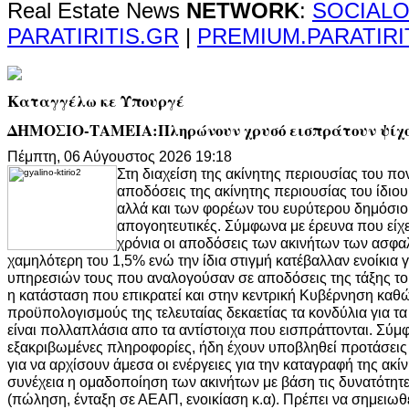
Real Estate News
NETWORK
:
SOCIALO
PARATIRITIS.GR
|
PREMIUM.PARATIRI
Καταγγέλω κε Υπουργέ
ΔΗΜΟΣΙΟ-ΤΑΜΕΙΑ:Πληρώνουν χρυσό εισπράτουν ψίχ
Πέμπτη, 06 Αύγουστος 2026 19:18
Στη διαχείση της ακίνητης περιουσίας του πο
αποδόσεις της ακίνητης περιουσίας του ίδιο
αλλά και των φορέων του ευρύτερου δημόσιου
απογοητευτικές. Σύμφωνα με έρευνα που είχε
χρόνια οι αποδόσεις των ακινήτων των ασφα
χαμηλότερη του 1,5% ενώ την ίδια στιγμή κατέβαλλαν ενοίκια 
υπηρεσιών τους που αναλογούσαν σε αποδόσεις της τάξης του
η κατάσταση που επικρατεί και στην κεντρική Κυβέρνηση κα
προϋπολογισμούς της τελευταίας δεκαετίας τα κονδύλια για τα
είναι πολλαπλάσια απο τα αντίστοιχα που εισπράττονται. Σύ
εξακριβωμένες πληροφορίες, ήδη έχουν υποβληθεί προτάσεις
για να αρχίσουν άμεσα οι ενέργειες για την καταγραφή της ακί
συνέχεια η ομαδοποίηση των ακινήτων με βάση τις δυνατότητ
(πώληση, ένταξη σε ΑΕΑΠ, ενοικίαση κ.α). Πρέπει να σημειωθεί