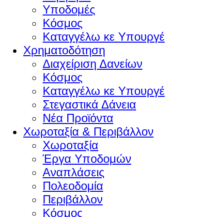
Υποδομές
Κόσμος
Καταγγέλω κε Υπουργέ
Χρηματοδότηση
Διαχείριση Δανείων
Κόσμος
Καταγγέλω κε Υπουργέ
Στεγαστικά Δάνεια
Νέα Προϊόντα
Χωροταξία & Περιβάλλον
Χωροταξία
Έργα Υποδομών
Αναπλάσεις
Πολεοδομία
Περιβάλλον
Κόσμος