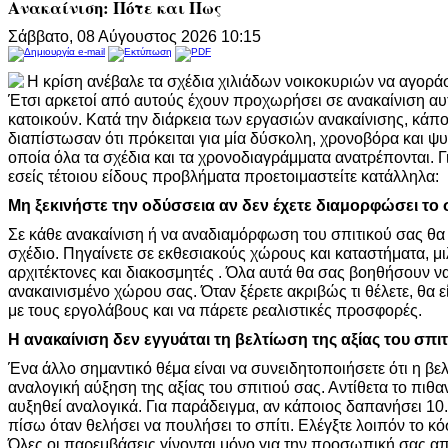
Ανακαίνιση: Πότε και Πως
Σάββατο, 08 Αύγουστος 2026 10:15
Η κρίση ανέβαλε τα σχέδια χιλιάδων νοικοκυριών να αγοράσ
Έτσι αρκετοί από αυτούς έχουν προχωρήσει σε ανακαίνιση αυ
κατοικούν. Κατά την διάρκεια των εργασιών ανακαίνισης, κάπο
διαπίστωσαν ότι πρόκειται για μία δύσκολη, χρονοβόρα και ψ
οποία όλα τα σχέδια και τα χρονοδιαγράμματα ανατρέπονται. Γι
εσείς τέτοιου είδους προβλήματα προετοιμαστείτε κατάλληλα:
Μη ξεκινήστε την οδύσσεια αν δεν έχετε διαμορφώσει το
Σε κάθε ανακαίνιση ή να αναδιαμόρφωση του σπιτικού σας θα
σχέδιο. Πηγαίνετε σε εκθεσιακούς χώρους και καταστήματα, μ
αρχιτέκτονες και διακοσμητές . Όλα αυτά θα σας βοηθήσουν να
ανακαινισμένο χώρου σας. Όταν ξέρετε ακριβώς τι θέλετε, θα ε
με τους εργολάβους και να πάρετε ρεαλιστικές προσφορές.
Η ανακαίνιση δεν εγγυάται τη βελτίωση της αξίας του σπιτ
Ένα άλλο σημαντικό θέμα είναι να συνειδητοποιήσετε ότι η βε
αναλογική αύξηση της αξίας του σπιτιού σας. Αντίθετα το πιθαν
αυξηθεί αναλογικά. Για παράδειγμα, αν κάποιος δαπανήσει 10
πίσω όταν θελήσει να πουλήσει το σπίτι. Ελέγξτε λοιπόν το κόσ
Όλες οι παρεμβάσεις γίνονται μόνο για την προσωπική σας α