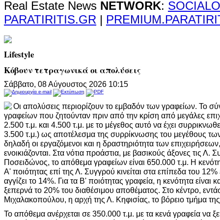
Real Estate News
NETWORK
:
SOCIALO
PARATIRITIS.GR
|
PREMIUM.PARATIRI
Lifestyle
Κόβουν τετραγωνικά οι απολύσεις
Σάββατο, 08 Αύγουστος 2026 10:15
Οι απολύσεις περιορίζουν το εμβαδόν των γραφείων. Το σ
γραφείων που ζητούνταν πριν από την κρίση από μεγάλες επιχ
2.500 τ.μ. και 4.500 τ.μ. με το μέγεθος αυτό να έχει συρρικνω
3.500 τ.μ.) ως αποτέλεσμα της συρρίκνωσης του μεγέθους τω
δηλαδή οι εργαζόμενοι και η δραστηριότητα των επιχειρήσεων,
ενοικιάζονται. Στα νότια προάστια, με βασικούς άξονες τις Λ. 
Ποσειδώνος, το απόθεμα γραφείων είναι 650.000 τ.μ. Η κεν
Α' ποιότητας επί της Λ. Συγγρού κινείται στα επίπεδα του 12%
αγγίζει το 14%. Για τα Β' ποιότητας γραφεία, η κενότητα είναι
ξεπερνά το 20% του διαθέσιμου αποθέματος. Στο κέντρο, εντάσ
Μιχαλακοπούλου, η αρχή της Λ. Κηφισίας, το βόρειο τμήμα της
Το απόθεμα ανέρχεται σε 350.000 τ.μ. με τα κενά γραφεία να 