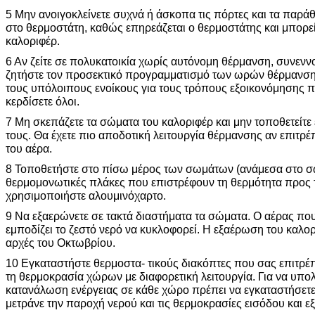
5 Μην ανοιγοκλείνετε συχνά ή άσκοπα τις πόρτες και τα παρά
στο θερμοστάτη, καθώς επηρεάζεται ο θερμοστάτης και μπορεί 
καλοριφέρ.
6 Αν ζείτε σε πολυκατοικία χωρίς αυτόνομη θέρμανση, συνεννοη
ζητήστε τον προσεκτικό προγραμματισμό των ωρών θέρμανση
τους υπόλοιπους ενοίκους για τους τρόπους εξοικονόμησης πο
κερδίσετε όλοι.
7 Μη σκεπάζετε τα σώματα του καλοριφέρ και μην τοποθετείτε
τους. Θα έχετε πιο αποδοτική λειτουργία θέρμανσης αν επιτρέ
του αέρα.
8 Τοποθετήστε στο πίσω μέρος των σωμάτων (ανάμεσα στο σώ
θερμομονωτικές πλάκες που επιστρέφουν τη θερμότητα προς 
χρησιμοποιήστε αλουμινόχαρτο.
9 Να εξαερώνετε σε τακτά διαστήματα τα σώματα. Ο αέρας πο
εμποδίζει το ζεστό νερό να κυκλοφορεί. Η εξαέρωση του καλορι
αρχές του Οκτωβρίου.
10 Εγκαταστήστε θερμοστα- τικούς διακόπτες που σας επιτρέ
τη θερμοκρασία χώρων με διαφορετική λειτουργία. Για να υπο
κατανάλωση ενέργειας σε κάθε χώρο πρέπει να εγκαταστήσετε 
μετράνε την παροχή νερού και τις θερμοκρασίες εισόδου και ε