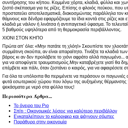
συντήρησης του κήπου. Κομμένα χόρτα, κλαδιά, φύλλα και χω
ζεστό σκέπασμα για τις ρίζες. Επίσης ο φλοιός πεύκου, που υ
προστατεύει αποτελεσματικά, διακοσμώντας παράλληλα τον κή
θάμνους και δένδρα εφαρμόζουμε τα ίδια κοντά στις ρίζες και
κλαδιά με νάιλον ή λινάτσα ή αντιπαγετικό ύφασμα. Το τελευταί
5 βαθμούς υψηλότερα από τη θερμοκρασία περιβάλλοντος.
ΧΙΟΝΙ ΣΤΟΝ ΚΗΠΟ
Πρώτα απ' όλα: «Μην πατάτε τη χλόη!» Σκουπίστε τον χλοοτά
συρμάτινη σκούπα, αν είναι απαραίτητο. Τινάξτε τα κλαδιά των
βάρος κι αν δεν προλάβετε το χιόνι αφράτο αλλά παγωμένο... 
για να αποφύγετε τραυματισμούς.Μην καταβρέχετε γιατί θα δ
επέμβετε και πάλι, όταν ζεστάνει ο καιρός, για να αφαιρέσετ
Για όλα τα υπόλοιπα θα περιμένετε να περάσουν οι παγωνιές ο
φυτά εσωτερικού χώρου που λόγω της αυξημένης θέρμανσης 
ψεκάσματα με νερό στα φύλλα τους!
Περισσότερα Άρθρα...
Το όνειρο του Ριο
Σπίτι : Οικονομικές λύσεις για καλύτερο περιβάλλον
Εγκαταλείπουν το καλοριφερ και ψάχνουν σόμπες
Παράθυρο στην οικονομία