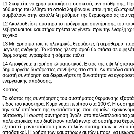
11 Σκεφτείτε να χρησιμοποιήσετε συσκευές αντιστάθμισης. Πρ
ρύθμισης του λέβητα τα οποία λαμβάνουν υπόψη τις εξωτερικέ
συμβάλουν στην κατάλληλη ρύθμιση της θερμοκρασίας του νε
12 Ακολουθείστε αυστηρά το πρόγραμμα συντήρησης του καυ
λέβητα και του καυστήρα πρέπει να γίνεται πριν την έναρξη χ
τεχνικό.
13 Μη χρησιμοποιείτε ηλεκτρικές θερμάστες ή αερόθερμα, πα
μεγάλης ανάγκης. Το κόστος ηλεκτρισμού θα φτάσει σε υψηλό
θερμάστρες υγραερίου ή σόμπες πέλετ.
14 Αποφύγετε τη χρήση κλιματιστικού. Εκτός της υψηλής κατ
δημιουργείτε δυσάρεστες συνθήκες στο σπίτι. Αν παρόλα αυτά 
σωστή συντήρηση και διερευνήστε τη δυνατότητα να αγοράσετ
ενεργειακής απόδοσης.
Κοστος
Το κόστος της συντήρησης του συστήματος θέρμανσης εξαρτάτ
είδος του καυστήρα. Κυμαίνεται περίπου στα 100 €. Η συστημ
την καλή απόδοση της εγκατάστασης, που σημαίνει εξοικονόμ
ρύπανση. Η σωστή συντήρηση βγάζει στο πολλαπλάσιο τα χρή
πολυκατοικίες που διαθέτουν παλιά κεντρικά συστήματα θέρμ
εξεταστεί η αντικατάσταση των παλιών συστημάτων με νέου τύ
αποδοτικοί. Η χρήση των καυστήρων αυτών μπορεί να μειώσει