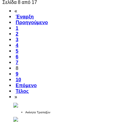
Σελίδα 8 από 17
«
Έναρξη
Προηγούμενο
1
2
3
4
5
6
7
8
9
10
Επόμενο
Τέλος
»
Ακίνητα Τραπεζών