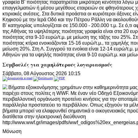
γραφεία Β' ποιότητας παρατηρείται μικρότερη κενότητα λόγω
επαγγελματιών ή μέσου μεγέθους εταιρειών σε φθηνότερους 
κτιριακές ανέσεις. Στα δυτικά προάστια οι κυριότεροι άξονες εί
Κηφισού με την Ιερά Οδό και την Πέτρου Ράλλη να ακολουθού
Β' κατηγορίας υπολογίζεται σε 150.000 - 200.000 τ.μ. Σε ό,τι α
της Αθήνας τα υψηλότερης ποιότητας γραφεία είναι στα 20 ευρώ
ποιότητας στα 9-10 ευρώ/τ.μ. με μείωση της τάξης του 25%. Σ
ποιότητας κτίρια ενοικιάζονται 15-16 ευρώ/τ.μ., τα χαμηλής πο
μείωση 20%. Στη Λ. Συγγρού τα ενοίκια είναι 12-14 ευρώ/τ.μ.
Αθηνών για τα υψηλής ποιότητας είναι 9-10 ευρώ/τ.μ. και μεί
Συμβουλές για χαμηλότερους λογαριασμούς
Σάββατο, 08 Αύγουστος 2026 10:15
Βήματα εξοικονόμησης χρημάτων στην καθημερινότητα μας 
παρέχει στους πολίτες η WWF. Με έναν νέο Οδηγό Εξοικονόμ
περιβαλλοντική οργάνωση προτείνει κινήσεις για την αποταμ
παράλληλα προστατεύει το περιβάλλον. Οπως εξηγούν τα μέλ
βήματα μπορεί να ελαφρυνθεί σημαντικά ο οικογενειακός πρ
διατίθεται στην ηλεκτρονική διεύθυνση
http://www.wwf.gr/images/pdfs/wwf_odigos%20ex_energeias.pd
Μόνωση