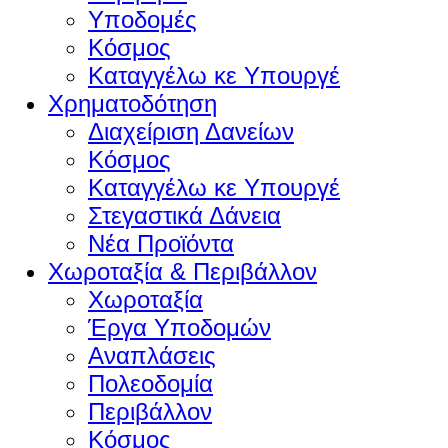
Υποδομές
Κόσμος
Καταγγέλω κε Υπουργέ
Χρηματοδότηση
Διαχείριση Δανείων
Κόσμος
Καταγγέλω κε Υπουργέ
Στεγαστικά Δάνεια
Νέα Προϊόντα
Χωροταξία & Περιβάλλον
Χωροταξία
Έργα Υποδομών
Αναπλάσεις
Πολεοδομία
Περιβάλλον
Κόσμος