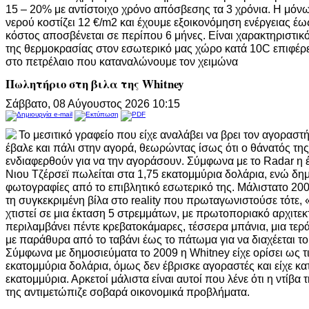
15 – 20% με αντίστοιχο χρόνο απόσβεσης τα 3 χρόνια. Η μό
νερού κοστίζει 12 €/m2 και έχουμε εξοικονόμηση ενέργειας έω
κόστος αποσβένεται σε περίπου 6 μήνες. Είναι χαρακτηριστικ
της θερμοκρασίας στον εσωτερικό μας χώρο κατά 10C επιφέρ
στο πετρέλαιο που καταναλώνουμε τον χειμώνα
Πωλητήριο στη βιλα της Whitney
Σάββατο, 08 Αύγουστος 2026 10:15
Το μεσιτικό γραφείο που είχε αναλάβει να βρει τον αγοραστή
έβαλε και πάλι στην αγορά, θεωρώντας ίσως ότι ο θάνατός της
ενδιαφερθούν για να την αγοράσουν. Σύμφωνα με το Radar η
Νιου Τζέρσεϊ πωλείται στα 1,75 εκατομμύρια δολάρια, ενώ δη
φωτογραφίες από το επιβλητικό εσωτερικό της. Μάλιστατο 2005
τη συγκεκριμένη βίλα στο reality που πρωταγωνιστούσε τότε,
χτιστεί σε μια έκταση 5 στρεμμάτων, με πρωτοποριακό αρχιτεκ
περιλαμβάνει πέντε κρεβατοκάμαρες, τέσσερα μπάνια, μια τερά
με παράθυρα από το ταβάνι έως το πάτωμα για να διαχέεται τ
Σύμφωνα με δημοσιεύματα το 2009 η Whitney είχε ορίσει ως τ
εκατομμύρια δολάρια, όμως δεν έβρισκε αγοραστές και είχε κατ
εκατομμύρια. Αρκετοί μάλιστα είναι αυτοί που λένε ότι η ντίβα
της αντιμετώπιζε σοβαρά οικονομικά προβλήματα.