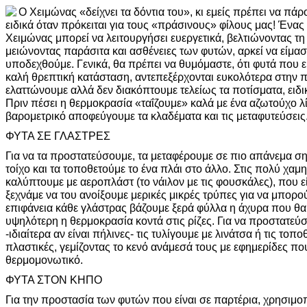
Ο Χειμώνας «δείχνει τα δόντια του», κι εμείς πρέπει να πάρ
ειδικά όταν πρόκειται για τους «πράσινους» φίλους μας! Ένας
Χειμώνας μπορεί να λειτουργήσει ευεργετικά, βελτιώνοντας τη
μειώνοντας παράσιτα και ασθένειες των φυτών, αρκεί να είμασ
υποδεχθούμε. Γενικά, θα πρέπει να θυμόμαστε, ότι φυτά που ε
καλή θρεπτική κατάσταση, αντεπεξέρχονται ευκολότερα στην πα
ελαττώνουμε αλλά δεν διακόπτουμε τελείως τα ποτίσματα, ειδι
Πριν πέσει η θερμοκρασία «ταΐζουμε» καλά με ένα αζωτούχο 
βαρομετρικό αποφεύγουμε τα κλαδέματα και τις μεταφυτεύσεις
ΦΥΤΑ ΣΕ ΓΛΑΣΤΡΕΣ
Για να τα προστατεύσουμε, τα μεταφέρουμε σε πιο απάνεμα ση
τοίχο και τα τοποθετούμε το ένα πλάι στο άλλο. Στις πολύ χαμ
καλύπτουμε με αεροπλάστ (το νάιλον με τις φουσκάλες), που ε
ξεχνάμε να του ανοίξουμε μερικές μικρές τρύπες για να μπορο
επιφάνεια κάθε γλάστρας βάζουμε ξερά φύλλα η άχυρα που θ
υψηλότερη η θερμοκρασία κοντά στις ρίζες. Για να προστατεύσο
-ιδιαίτερα αν είναι πήλινες- τις τυλίγουμε με λινάτσα ή τις το
πλαστικές, γεμίζοντας το κενό ανάμεσά τους με εφημερίδες πο
θερμομονωτικό.
ΦΥΤΑ ΣΤΟΝ ΚΗΠΟ
Για την προστασία των φυτών που είναι σε παρτέρια, χρησιμο