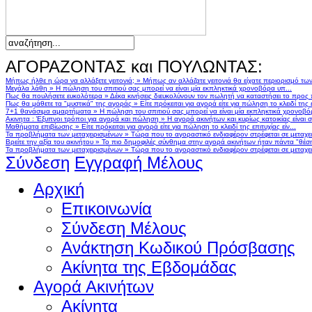
ΑΓΟΡΑΖΟΝΤΑΣ και ΠΟΥΛΩΝΤΑΣ:
Μήπως ήλθε η ώρα να αλλάξετε γειτονιά;
»
Μήπως αν αλλάζατε γειτονιά θα είχατε περιορισμό τω
Μεγάλα λάθη
»
Η πώληση του σπιτιού σας μπορεί να είναι μία εκπληκτικά χρονοβόρα υπ...
Πως θα πουλήσετε ευκολότερα
»
Δέκα κινήσεις διευκολύνουν τον πωλητή να καταστήσει το προς
Πως θα μάθετε τα "μυστικά" της αγοράς
»
Είτε πρόκειται για αγορά είτε για πώληση το κλειδί της ε
7+1 θανάσιμα αμαρτήματα
»
Η πώληση του σπιτιού σας μπορεί να είναι μία εκπληκτικά χρονοβό
Ακινητα : Έξυπνοι τρόποι για αγορά και πώληση
»
Η αγορά ακινήτων και κυρίως κατοικίας είναι 
Μαθήματα επιβίωσης
»
Είτε πρόκειται για αγορά είτε για πώληση το κλειδί της επιτυχίας είν...
Τα προβλήματα των μεταχειρισμένων
»
Τώρα που το αγοραστικό ενδιαφέρον στρέφεται σε μεταχειρ
Βρείτε την αξία του ακινήτου
»
Το πιο δημοφιλές σύνθημα στην αγορά ακινήτων ήταν πάντα "θέση,
Τα προβλήματα των μεταχειρισμένων
»
Τώρα που το αγοραστικό ενδιαφέρον στρέφεται σε μεταχειρ
Σύνδεση
Εγγραφή Μέλους
Αρχική
Επικοινωνία
Σύνδεση Μέλους
Ανάκτηση Κωδικού Πρόσβασης
Ακίνητα της Εβδομάδας
Αγορά Ακινήτων
Ακίνητα