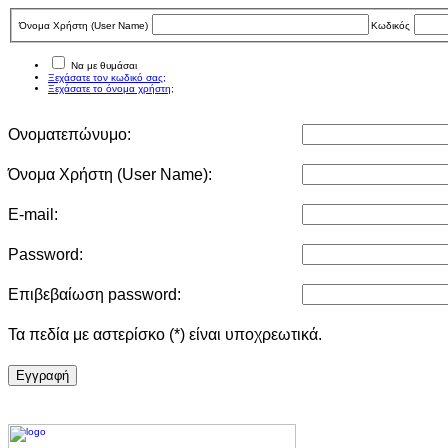
Όνομα Χρήστη (User Νame)
Κωδικός
Να με θυμάσαι
Ξεχάσατε τον κωδικό σας;
Ξεχάσατε το όνομα χρήστη;
Ονοματεπώνυμο:
Όνομα Χρήστη (User Νame):
E-mail:
Password:
Επιβεβαίωση password:
Τα πεδία με αστερίσκο (*) είναι υποχρεωτικά.
Eγγραφή