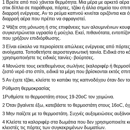
1 Βρείτε από πού χάνεται θερμότητα. Μια μέρα με αρκετό αέρ
στικ δίπλα σε παράθυρα, πόρτες, τζάκι ή άλλα σημεία του σπι
διαρροή ενέργειας. Αν το ρεύμα καπνού κινείται οριζόντια και όχ
διαρροή αέρα που πρέπει να σφραγιστεί.
2 Ψάξτε στη μόνωση ή στις επιφάνειες των αλουμινένιων κο
συγκεντρώνεται υγρασία ή μούχλα. Εκεί, πιθανότατα, εντοπί
που χρήζουν επιδιόρθωσης.
3 Είναι εύκολο να περιορίσετε απώλειες ενέργειας από πόρτε
ανοίγματα. Τοποθετήστε αεροστεγανωτική ταινία. Ειδικά στο 
χρησιμοποιήστε τις ειδικές ταινίες- βούρτσες.
4 Μονώστε τους εκτεθειμένους σωλήνες (καλοριφέρ ή θερμοσ
ζεστό νερό στο σπίτι, ειδικά τα μέρη που βρίσκονται εκτός σπιτ
5 Αν έχετε τζάκι, κλείστε το καπάκι της καπνοδόχου όταν δεν τ
Ρύθμιση θερμοκρασίας
1Ρυθμίστε το θερμοστάτη στους 19-20οC τον χειμώνα.
2 Όταν βγαίνετε έξω, κατεβάστε το θερμοστάτη στους 16οC, ό
3 Μην παίζετε με το θερμοστάτη. Συχνές αυξομειώσεις αυξάνου
4 Κλείστε τα καλοριφέρ στα δωμάτια που δεν χρησιμοποιείτε κα
κλειστές τις πόρτες των συγκεκριμένων δωματίων.