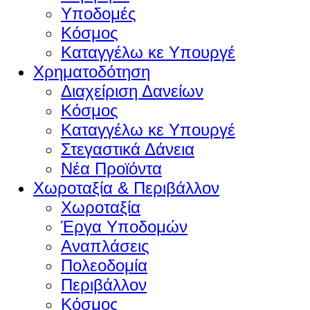
Υποδομές
Κόσμος
Καταγγέλω κε Υπουργέ
Χρηματοδότηση
Διαχείριση Δανείων
Κόσμος
Καταγγέλω κε Υπουργέ
Στεγαστικά Δάνεια
Νέα Προϊόντα
Χωροταξία & Περιβάλλον
Χωροταξία
Έργα Υποδομών
Αναπλάσεις
Πολεοδομία
Περιβάλλον
Κόσμος