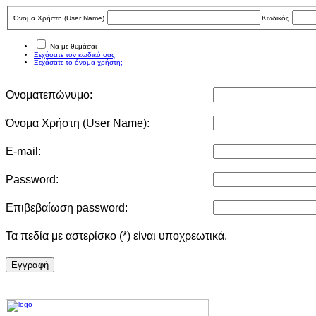
Όνομα Χρήστη (User Νame)
Κωδικός
Να με θυμάσαι
Ξεχάσατε τον κωδικό σας;
Ξεχάσατε το όνομα χρήστη;
Ονοματεπώνυμο:
Όνομα Χρήστη (User Νame):
E-mail:
Password:
Επιβεβαίωση password:
Τα πεδία με αστερίσκο (*) είναι υποχρεωτικά.
Eγγραφή