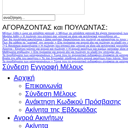
ΑΓΟΡΑΖΟΝΤΑΣ και ΠΟΥΛΩΝΤΑΣ:
Μήπως ήλθε η ώρα να αλλάξετε γειτονιά;
»
Μήπως αν αλλάζατε γειτονιά θα είχατε περιορισμό τω
Μεγάλα λάθη
»
Η πώληση του σπιτιού σας μπορεί να είναι μία εκπληκτικά χρονοβόρα υπ...
Πως θα πουλήσετε ευκολότερα
»
Δέκα κινήσεις διευκολύνουν τον πωλητή να καταστήσει το προς
Πως θα μάθετε τα "μυστικά" της αγοράς
»
Είτε πρόκειται για αγορά είτε για πώληση το κλειδί της ε
7+1 θανάσιμα αμαρτήματα
»
Η πώληση του σπιτιού σας μπορεί να είναι μία εκπληκτικά χρονοβό
Ακινητα : Έξυπνοι τρόποι για αγορά και πώληση
»
Η αγορά ακινήτων και κυρίως κατοικίας είναι 
Μαθήματα επιβίωσης
»
Είτε πρόκειται για αγορά είτε για πώληση το κλειδί της επιτυχίας είν...
Τα προβλήματα των μεταχειρισμένων
»
Τώρα που το αγοραστικό ενδιαφέρον στρέφεται σε μεταχειρ
Βρείτε την αξία του ακινήτου
»
Το πιο δημοφιλές σύνθημα στην αγορά ακινήτων ήταν πάντα "θέση,
Τα προβλήματα των μεταχειρισμένων
»
Τώρα που το αγοραστικό ενδιαφέρον στρέφεται σε μεταχειρ
Σύνδεση
Εγγραφή Μέλους
Αρχική
Επικοινωνία
Σύνδεση Μέλους
Ανάκτηση Κωδικού Πρόσβασης
Ακίνητα της Εβδομάδας
Αγορά Ακινήτων
Ακίνητα