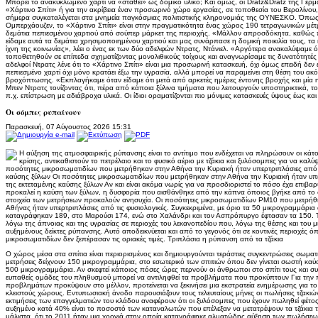
Μπορεί το ανακυκλωμένο χαρτί να «σταθεί» ως δομικό υλικό; Και όμως, οι Dratz&Dratz της Γερμ
«Χάρτινο Σπίτι» ή για την ακρίβεια έναν προσωρινό χώρο εργασίας, σε τοποθεσία του Βερολίνου
σήμερα συγκαταλέγεται στα μνημεία παγκόσμιας πολιτιστικής κληρονομιάς της ΟΥΝΕΣΚΟ. Όπως εξ
Ομπερχάουζεν, το «Χάρτινο Σπίτι» είναι στην πραγματικότητα ένας χώρος 190 τετραγωνικών μέ
δεμάτια πεπιεσμένου χαρτιού από σούπερ μάρκετ της περιοχής. «Μάλλον απροσδόκητα, καθώς
είδαμε αυτά τα δεμάτια χρησιμοποιημένου χαρτιού και μας συνάρπασε η δομική ποικιλία τους, τ
ίχνη της κοινωνίας», λέει ο ένας εκ των δύο αδελφών Ντρατς, Ντάνιελ. «Αργότερα ανακαλύψαμε ό
τοποθετηθούν σε επίπεδα σχηματίζοντας μονολιθικούς τοίχους και αναγνωρίσαμε τις δυνατότητές 
αδελφοί Ντρατς λένε ότι το «Χάρτινο Σπίτι» είναι μια προσωρινή κατασκευή, όχι όμως επειδή δεν ε
πεπιεσμένο χαρτί όχι μόνο κρατάει έξω την υγρασία, αλλά μπορεί να παραμείνει στη θέση του ακ
βροχόπτωσης. «Εκπλαγήκαμε όταν είδαμε ότι μετά από αρκετές ημέρες έντονης βροχής και μία ημ
Μπεν Ντρατς τονίζοντας ότι, πέρα από κάποια ξύλινα τμήματα που λειτουργούν υποστηρικτικά, το
π.χ. επίστρωση με αδιάβροχα υλικά. Οι ίδιοι οραματίζονται πιο μόνιμες κατασκευές ύψους έως κα
Οι σόμπες ρυπαίνουν
Παρασκευή, 07 Αύγουστος 2026 15:31
Η αύξηση της ατμοσφαιρικής ρύπανσης είναι το αντίτιμο που ενδέχεται να πληρώσουν οι κάτο
κρίσης, αντικαθιστούν το πετρέλαιο και το φυσικό αέριο με τζάκια και ξυλόσομπες για να καλ
ποσότητες μικροσωματιδίων που μετρήθηκαν στην Αθήνα την Κυριακή ήταν υπερτριπλάσιες από τις
καύσης ξύλων Οι ποσότητες μικροσωματιδίων που μετρήθηκαν στην Αθήνα την Κυριακή ήταν υπερτ
της εκτεταμένης καύσης ξύλων Αν και είναι ακόμα νωρίς για να προσδιοριστεί το πόσο έχει επι
προκαλεί η καύση των ξύλων, η δυσφορία που αισθάνθηκε από την κάπνα όποιος βγήκε από το σπί
στοιχεία των μετρήσεων προκαλούν ανησυχία. Οι ποσότητες μικροσωματιδίων PM10 που μετρήθη
Αθήνας ήταν υπερτριπλάσιες από τις φυσιολογικές. Συγκεκριμένα, με όριο τα 50 μικρογραμμάρια
καταγράφηκαν 189, στο Μαρούσι 174, ενώ στο Χαλάνδρι και τον Ασπρόπυργο έφτασαν τα 150.
λόγω της άπνοιας και της υγρασίας σε περιοχές του λεκανοπεδίου που, λόγω της θέσης και του μ
αυξημένους δείκτες ρύπανσης. Αυτό αποδεικνύεται και από το γεγονός ότι σε κοντινές περιοχές 
μικροσωματιδίων δεν ξεπέρασαν τις οριακές τιμές. Τριπλάσια η ρύπανση από τα τζάκια
Ο χώρος μέσα στα σπίτια είναι περιορισμένος και δημιουργούνται τεράστιες συγκεντρώσεις σωματι
μετρήσεις δείχνουν 150 μικρογραμμάρια, στο εσωτερικό των σπιτιών όπου δεν γίνεται σωστή κα
500 μικρογραμμάρια. Αν σκεφτεί κάποιος πόσες ώρες περνούν οι άνθρωποι στο σπίτι τους και συνυ
ευπαθείς ομάδες του πληθυσμού μπορεί να αντιληφθεί τα προβλήματα που προκύπτουν Για την
προβλημάτων προκύψουν στο μέλλον, προτείνεται να ξεκινήσει μια εκστρατεία ενημέρωσης για τ
κλειστούς χώρους. Εντυπωσιακή άνοδο παρουσιάζουν τους τελευταίους μήνες οι πωλήσεις τζακιών
εκτιμήσεις των επαγγελματιών του κλάδου αναφέρουν ότι οι ξυλόσομπες που έχουν πωληθεί φέτος
αυξημένο κατά 40% είναι το ποσοστό των καταναλωτών που επέλεξαν να μετατρέψουν τα τζάκια το
μάλιστα, ότι το 2011 ήταν μια χρονιά στην οποία καταγράφηκε αλματώδης αύξηση των πωλήσεων,