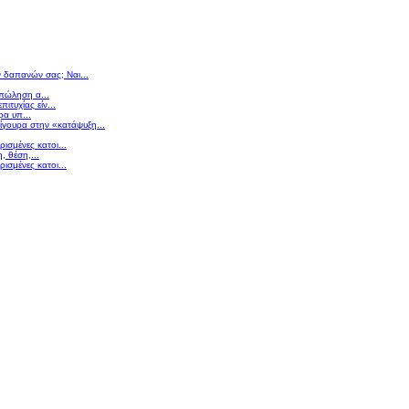
ν δαπανών σας; Ναι...
 πώληση α...
πιτυχίας είν...
ρα υπ...
σίγουρα στην «κατάψυξη...
ισμένες κατοι...
 θέση,...
ισμένες κατοι...