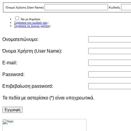
Όνομα Χρήστη (User Νame)
Κωδικός
Να με θυμάσαι
Ξεχάσατε τον κωδικό σας;
Ξεχάσατε το όνομα χρήστη;
Ονοματεπώνυμο:
Όνομα Χρήστη (User Νame):
E-mail:
Password:
Επιβεβαίωση password:
Τα πεδία με αστερίσκο (*) είναι υποχρεωτικά.
Eγγραφή