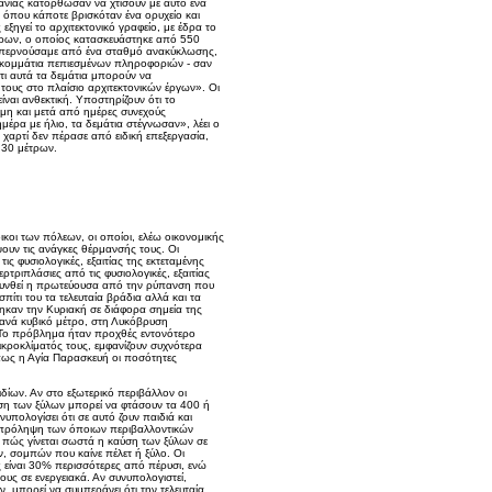
ανίας κατόρθωσαν να χτίσουν με αυτό ένα
, όπου κάποτε βρισκόταν ένα ορυχείο και
ηγεί το αρχιτεκτονικό γραφείο, με έδρα το
τρων, ο οποίος κατασκευάστηκε από 550
 περνούσαμε από ένα σταθμό ανακύκλωσης,
α κομμάτια πεπιεσμένων πληροφοριών - σαν
τι αυτά τα δεμάτια μπορούν να
τους στο πλαίσιο αρχιτεκτονικών έργων». Οι
ίναι ανθεκτική. Υποστηρίζουν ότι το
όμη και μετά από ημέρες συνεχούς
έρα με ήλιο, τα δεμάτια στέγνωσαν», λέει ο
 χαρτί δεν πέρασε από ειδική επεξεργασία,
ι 30 μέτρων.
ικοι των πόλεων, οι οποίοι, ελέω οικονομικής
ύψουν τις ανάγκες θέρμανσής τους. Οι
 φυσιολογικές, εξαιτίας της εκτεταμένης
ριπλάσιες από τις φυσιολογικές, εξαιτίας
βαρυνθεί η πρωτεύουσα από την ρύπανση που
τι του τα τελευταία βράδια αλλά και τα
καν την Κυριακή σε διάφορα σημεία της
 ανά κυβικό μέτρο, στη Λυκόβρυση
 Το πρόβλημα ήταν προχθές εντονότερο
ικροκλίματός τους, εμφανίζουν συχνότερα
όπως η Αγία Παρασκευή οι ποσότητες
δίων. Αν στο εξωτερικό περιβάλλον οι
ύση των ξύλων μπορεί να φτάσουν τα 400 ή
πολογίσει ότι σε αυτό ζουν παιδιά και
 πρόληψη των όποιων περιβαλλοντικών
ο πώς γίνεται σωστά η καύση των ξύλων σε
, σομπών που καίνε πέλετ ή ξύλο. Οι
 είναι 30% περισσότερες από πέρυσι, ενώ
υς σε ενεργειακά. Αν συνυπολογιστεί,
 μπορεί να συμπεράνει ότι την τελευταία