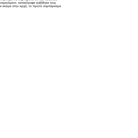
 αναμενόμενο, κατακόρυφα αυξήθηκε τους
εται ακόμα στην αρχή, το πρώτο συμπέρασμα