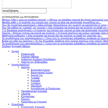
ΑΓΟΡΑΖΟΝΤΑΣ και ΠΟΥΛΩΝΤΑΣ:
Μήπως ήλθε η ώρα να αλλάξετε γειτονιά;
»
Μήπως αν αλλάζατε γειτονιά θα είχατε περιορισμό τω
Μεγάλα λάθη
»
Η πώληση του σπιτιού σας μπορεί να είναι μία εκπληκτικά χρονοβόρα υπ...
Πως θα πουλήσετε ευκολότερα
»
Δέκα κινήσεις διευκολύνουν τον πωλητή να καταστήσει το προς
Πως θα μάθετε τα "μυστικά" της αγοράς
»
Είτε πρόκειται για αγορά είτε για πώληση το κλειδί της ε
7+1 θανάσιμα αμαρτήματα
»
Η πώληση του σπιτιού σας μπορεί να είναι μία εκπληκτικά χρονοβό
Ακινητα : Έξυπνοι τρόποι για αγορά και πώληση
»
Η αγορά ακινήτων και κυρίως κατοικίας είναι 
Μαθήματα επιβίωσης
»
Είτε πρόκειται για αγορά είτε για πώληση το κλειδί της επιτυχίας είν...
Τα προβλήματα των μεταχειρισμένων
»
Τώρα που το αγοραστικό ενδιαφέρον στρέφεται σε μεταχειρ
Βρείτε την αξία του ακινήτου
»
Το πιο δημοφιλές σύνθημα στην αγορά ακινήτων ήταν πάντα "θέση,
Τα προβλήματα των μεταχειρισμένων
»
Τώρα που το αγοραστικό ενδιαφέρον στρέφεται σε μεταχειρ
Σύνδεση
Εγγραφή Μέλους
Αρχική
Επικοινωνία
Σύνδεση Μέλους
Ανάκτηση Κωδικού Πρόσβασης
Ακίνητα της Εβδομάδας
Αγορά Ακινήτων
Ακίνητα
Εμπορικοί Χώροι
Βιομηχανικοί Χώροι
Αγορά Γης
Γραφεια
Κατοικία
Logistics
Οικοδομή
Αγοράζοντας & Πουλώντας
Παραθεριστική Κατοικία
Lifestyle
Επιχειρήσεις
Κόσμος
Καταγγέλω κε Υπουργέ
Επενδύσεις
Επενδυτικές Ευκαιρίες