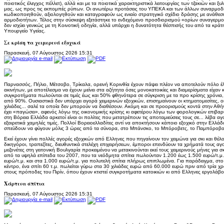
ποιοτικός έλεγχος πέλλετ), αλλά και με τα ποιοτικά χαρακτηριστικά λειτουργίας των τζακιών κα
μας, ως προς τις εκπομπές ρύπων. Οι ανωτέρω προτάσεις του ΥΠΕΚΑ και των άλλων συναρμοδ
κωδικοποιηθούν, αξιολογηθούν και καταγραφούν ως ενιαίο στρατηγικό σχέδιο δράσης με ανάθεσ
αρμοδιοτήτων. Τέλος στην σύσκεψη εξετάστηκε το ενδεχόμενο προσδιορισμού «ορίων συναγερμού
δεν ισχύει γενικώς με τη Κοινοτική οδηγία, αλλά υπάρχει η δυνατότητα θέσπισής του από τα κρά
Υπουργείο Υγείας.
Σε κρίση τα χειμερινά εξοχικά
Παρασκευή, 07 Αύγουστος 2026 15:31
Παρνασσός, Πήλιο, Μέτσοβο, Τρίκαλα, ορεινή Κορινθία έχουν πάψει πλέον να αποτελούν πόλο 
ακινήτων, με αποτέλεσμα να έχουν μείνει στα αζήτητα όσες μονοκατοικίες και διαμερίσματα είχαν
συγκροτήματα πωλούνται σε τιμές έως και 50% φθηνότερα σε σύγκριση με τα προ κρίσης χρόνια,
από 90%. Ουσιαστικά δεν υπάρχει αγορά χειμερινών εξοχικών, επισημαίνουν οι κτηματομεσίτες, ο
χιλιάδες... σαλέ τα οποία δεν μπορούν να διαθέσουν. Ακόμη και σε προορισμούς κοντά στην Αθή
έχει «παγώσει», αφενός λόγω της οικονομικής κρίσης κι αφετέρου λόγω των φορολογικών επιβαρύ
στη Βόρεια Ελλάδα αρκετοί είναι οι πολίτες που μετατρέπουν τις αποταμιεύσεις τους σε... λέβα α
εξαιρετικά χαμηλές τιμές. Πολλοί Βορειοελλαδίτες αντί να αποκτήσουν κάποιο εξοχικό στην Ελλ
σπεύδουν να φύγουν μόλις 3 ώρες από τα σύνορα, στο Μπάνσκο, το Μπόροβετς, το Παμπόροβο
Εκεί έχουν γίνει πολλές αγορές εξοχικών από Ελληνες που πηγαίνουν τον χειμώνα για σκι και θέλ
δικηγόροι, τραπεζίτες, διευθυντικά στελέχη επιχειρήσεων, έμποροι επενδύουν τα χρήματά τους α
μεζονέτες στη γειτονική Βουλγαρία προκειμένου να μετακινούνται εκεί τους χειμερινούς μήνες για σ
από τα υψηλά επίπεδα του 2007, που τα νεόδμητα σπίτια πωλούνταν 1.200 έως 1.500 ευρώ/τ.μ
ευρώ/τ.μ. και στα 1.000 ευρώ/τ.μ. για πολυτελή σπίτια πλήρως επιπλωμένα. Για παράδειγμα, σ
κέντρο, ένα σπίτι 60 τ.μ. πωλείται γύρω στα 30 χιλιάδες ευρώ από 60.000 ευρώ πριν από τρία χρό
στους πρόποδες του Πιρίν, όπου έχουν κτιστεί συγκροτήματα κατοικιών κι από Ελληνες εργολάβο
Χάρτινα σπίτια
Παρασκευή, 07 Αύγουστος 2026 15:31