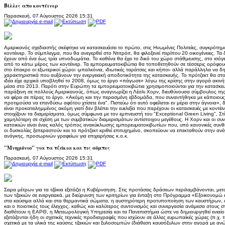
Βίλλες απο κοντέινερ
Παρασκευή, 07 Αύγουστος 2026 15:31
Αμερικανός σχεδιαστής σκέφτηκε να κατασκευάσει το πρώτο, στις Ηνωμένες Πολιτείες, συγκρότη
κοντέινερ. Το σύμπλεγμα, που θα ανεγερθεί στο Ντιτρόιτ, θα φιλοξενεί περίπου 20 οικογένειες. Τ
έχουν από ένα έως τρία υπνοδωμάτια. Το καθένα θα έχει το δικό του χώρο στάθμευσης, στο ισόγε
από το κάτω μέρος των κοντέινερ. Τα εμπορευματοκιβώτια θα τοποθετηθούν σε τέσσερις ορόφους 
στο έπακρο οι εξωτερικοί χώροι -μπαλκόνια, ιδιωτικές ταράτσες και κήποι- αλλά παράλληλα να δ
χαρακτηριστικά που αυξάνουν την ενεργειακή αποδοτικότητα της κατασκευής. Το πρότζεκτ θα στο
ιδέα είχε αρχικά υποβληθεί το 2008, όμως το έργο «πάγωσε» λόγω της κρίσης στην αγορά ακινήτ
μέσα στο 2013. Παρότι στην Ευρώπη τα εμπορευματοκιβώτια χρησιμοποιούνται για την κατασκευή
παράξενη σε πολλούς Αμερικανούς, όπως αναγνωρίζει η Λέσλι Χορν, διευθύνουσα σύμβουλος της
να φέρει σε πέρας το έργο. «Ακόμη και την περασμένη εβδομάδα, που συναντήθηκα με κάποιους 
προτιμούσα να επενδύσω αφότου χτίσετε ένα". Πιστεύω ότι αυτό οφείλεται εν μέρει στην άγνοια
είναι προκατειλημμένος ακόμη γιατί δεν βλέπει την ευελιξία που παρέχουν οι κατασκευές με κον
στοιχίζουν τα διαμερίσματα, όμως σύμφωνα με τον εμπνευστή του "Exceptional Green Living", Στ
χαμηλότερη σε σχέση με των συμβατικών διαμερισμάτων αντίστοιχου μεγέθους. Η Χορν και οι συν
κατοικιών είναι ένας καλός τρόπος ανακύκλωσης εμπορευματοκιβωτίων που, υπό κανονικές συνθή
οι δυσκολίες ξεπεραστούν και το πρότζεκτ κριθεί επιτυχημένο, σκοπεύουν να επεκταθούν στην αν
ανάγκης, προσωρινών γραφείων για επιχειρήσεις κ.ο.κ.
"Μνημόνιο" για τα τζάκια και τις σόμπες
Παρασκευή, 07 Αύγουστος 2026 15:31
Σειρα μέτρων για τα τζάκια εξετάζει η Κυβέρνσηση. Στις προτάσεις δράσεων περιλαμβάνονται, με
των τζακιών σε ενεργειακά, με διεύρυνση των κριτηρίων για ένταξη στο Πρόγραμμα «Εξοικονομώ 
στα καύσιμα αλλά και στα θερμαντικά σώματα, η αυστηρότερη προτυποποίηση των καυστήρων, αλλά
και ο ποιοτικός τους έλεγχος, καθώς και καλύτερος συντονισμός και συνεργασία ανάμεσα στου
διαθέτουν η ΕΑΡΘ, η Μετεωρολογική Υπηρεσία και τα Πανεπιστήμια ώστε να δημιουργηθεί ενιαί
εξετάζονται ήδη οι σχετικές τεχνικές προδιαγραφές που ισχύουν σε άλλες ευρωπαϊκές χώρες (π.χ. 
σχετικά με τα υλικά της καύσης τζακιών και ξυλοσομπών (διάθεση καυσόξυλων στην αγορά με α