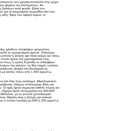
ι ξυλοσομπών που χρησιμοποιούνται στην χώρα
ίων φορέων και επιστημόνων, θα
η δράσεων κατά φορέα, βάσει των
» για τα αιωρούμενα σωματίδια κάτι που
τη μέλη, θέμα που αφορά κυρίως το
έλξης χιλιάδων υποψήφιων αγοραστών
 κτιστεί τα προηγούμενα χρόνια. Ολόκληρα
 ωστόσο η ζήτηση έχει πέσει ακόμη και πάνω
ι οποίοι έχουν στα χαρτοφυλάκιά τους
να όπως η ορεινή Κορινθία το ενδιαφέρον
νσεων στα ακίνητα. ην ίδια στιγμή, ωστόσο,
γοράζοντας εξοχικά στη Βουλγαρία σε
άδα με κόστος πάνω από 1.500 ευρώ/τ.μ.
.
ουν ένα δικό τους κατάλυμα. Μεγαλογιατροί,
γοράζοντας πλήρως επιπλωμένες βίλες και
κι. Οι τιμές έχουν σημειώσει κάθετη πτώση και
., σήμερα έχουν υποχωρήσει στα 400-800
το Μπάνσκο, με το γνωστό χιονοδρομικό
νια. Μεγάλη είναι η ζήτηση για ακίνητα
υς οι οποίοι πουλάνε με 800-1.200 ευρώ/τ.μ.