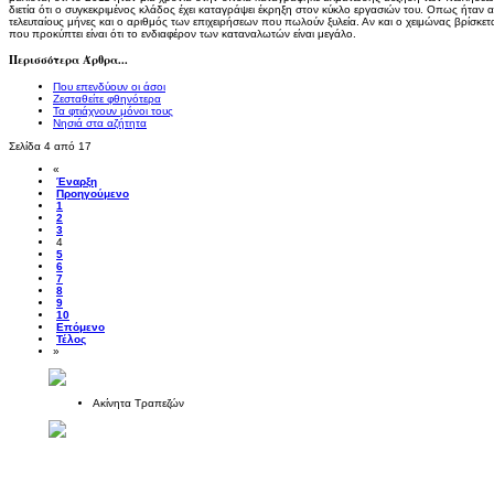
διετία ότι ο συγκεκριμένος κλάδος έχει καταγράψει έκρηξη στον κύκλο εργασιών του. Οπως ήταν
τελευταίους μήνες και ο αριθμός των επιχειρήσεων που πωλούν ξυλεία. Αν και ο χειμώνας βρίσκ
που προκύπτει είναι ότι το ενδιαφέρον των καταναλωτών είναι μεγάλο.
Περισσότερα Άρθρα...
Που επενδύουν οι άσοι
Ζεσταθείτε φθηνότερα
Τα φτιάχνουν μόνοι τους
Νησιά στα αζήτητα
Σελίδα 4 από 17
«
Έναρξη
Προηγούμενο
1
2
3
4
5
6
7
8
9
10
Επόμενο
Τέλος
»
Ακίνητα Τραπεζών