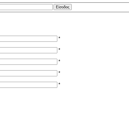
*
*
*
*
*