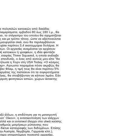
μα πολυτελών κατοικιών από δεκάδες
α διαμερίσματα, εμβαδού 80 έως 180 τ.μ., θα
ιο, το στέγαστρο του οποίου θα σχηματίζεται
και με τρόπο τέτοιο, ώστε να αξιοποιούνται
ημιουργείται σκιά, ενώ θα περιλαμβάνουν
ιχίσει περίπου 3,4 εκατομμύρια δολάρια. Η
ων. Οι εργασίες αναμένεται να αρχίσουν
 κατοικιών ή γραφείων, η ιδέα φαντάζει
 εταιρίας Three Squared, η οποία ανέλαβε
επενδυτές, ο ένας από αυτούς μου είπε "θα
», δήλωσε η Χορν στη USA Today. «Ο κόσμος
τέινερ». Αγνωστο παραμένει πόσο ακριβώς θα
ίβεν Φλαμ, η τιμή τους θα είναι περίπου 5%
εργάτες της πιστεύουν ότι τα συγκροτήματα
κες, θα στοιβάζονταν σε κάποιο λιμάνι. Εάν
έγερση φοιτητικών εστιών, χώρων έκτακτης
ταξύ άλλων, η επιδότηση για τη μετατροπή
κατ΄ Οίκον», η εντατικοποίηση των ελέγχων
 και οι εντατικοί έλεγχοι στα υλικά καύσης
ς σταθμούς μετρήσεων ρύπανσης που
ο δίκτυο καταγραφής των δεδομένων. Επίσης
την Αυστρία, Νορβηγία, Γερμανία κλπ.),
νώτερο επιτρεπόμενο ποσοστό υγρασίας,