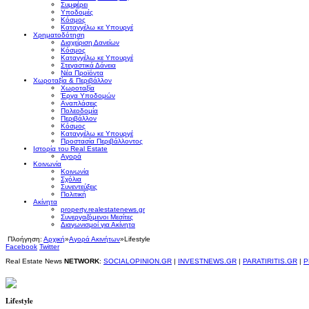
Συμφέρει
Υποδομές
Κόσμος
Καταγγέλω κε Υπουργέ
Χρηματοδότηση
Διαχείριση Δανείων
Κόσμος
Καταγγέλω κε Υπουργέ
Στεγαστικά Δάνεια
Νέα Προϊόντα
Χωροταξία & Περιβάλλον
Χωροταξία
Έργα Υποδομών
Αναπλάσεις
Πολεοδομία
Περιβάλλον
Κόσμος
Καταγγέλω κε Υπουργέ
Προστασία Περιβάλλοντος
Ιστορία του Real Estate
Αγορά
Κοινωνία
Κοινωνία
Σχόλια
Συνεντεύξεις
Πολιτική
Ακίνητα
property.realestatenews.gr
Συνεργαζόμενοι Μεσίτες
Διαγωνισμοί για Ακίνητα
Πλοήγηση:
Αρχική
»
Αγορά Ακινήτων
»
Lifestyle
Facebook
Twitter
Real Estate News
NETWORK
:
SOCIALOPINION.GR
|
INVESTNEWS.GR
|
PARATIRITIS.GR
|
P
Lifestyle