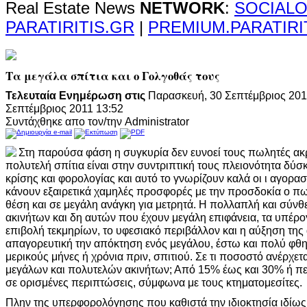
Real Estate News
NETWORK
:
SOCIALO
PARATIRITIS.GR
|
PREMIUM.PARATIRI
Τα μεγάλα σπίτια και ο Γολγοθάς τους
Τελευταία Ενημέρωση στις
Παρασκευή, 30 Σεπτέμβριος 201
Σεπτέμβριος 2011 13:52
Συντάχθηκε απο τον/την Administrator
Στη παρούσα φάση η συγκυρία δεν ευνοεί τους πωλητές ακ
πολυτελή σπίτια είναι στην συντριπτική τους πλειονότητα δ
κρίσης και φορολογίας και αυτό το γνωρίζουν καλά οι ι αγορασ
κάνουν εξαιρετικά χαμηλές προσφορές με την προσδοκία ο πωλ
θέση και σε μεγάλη ανάγκη για μετρητά. Η πολλαπλή και σύν
ακινήτων και δη αυτών που έχουν μεγάλη επιφάνεια, τα υπέρ
επιβολή τεκμηρίων, το υφεσιακό περιβάλλον και η αύξηση της
απαγορευτική την απόκτηση ενός μεγάλου, έστω και πολύ φθ
μερικούς μήνες ή χρόνια πριν, σπιτιού. Σε τι ποσοστό ανέρχετ
μεγάλων και πολυτελών ακινήτων; Από 15% έως και 30% ή πε
σε ορισμένες περιπτώσεις, σύμφωνα με τους κτηματομεσίτες.
Πλην της υπερφορολόγησης που καθιστά την ιδιοκτησία ιδίω