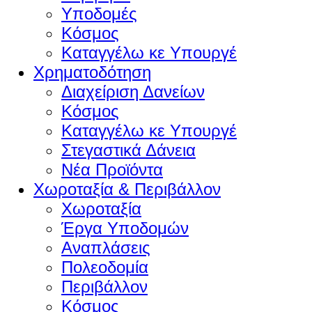
Υποδομές
Κόσμος
Καταγγέλω κε Υπουργέ
Χρηματοδότηση
Διαχείριση Δανείων
Κόσμος
Καταγγέλω κε Υπουργέ
Στεγαστικά Δάνεια
Νέα Προϊόντα
Χωροταξία & Περιβάλλον
Χωροταξία
Έργα Υποδομών
Αναπλάσεις
Πολεοδομία
Περιβάλλον
Κόσμος