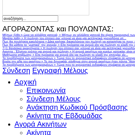
ΑΓΟΡΑΖΟΝΤΑΣ και ΠΟΥΛΩΝΤΑΣ:
Μήπως ήλθε η ώρα να αλλάξετε γειτονιά;
»
Μήπως αν αλλάζατε γειτονιά θα είχατε περιορισμό τω
Μεγάλα λάθη
»
Η πώληση του σπιτιού σας μπορεί να είναι μία εκπληκτικά χρονοβόρα υπ...
Πως θα πουλήσετε ευκολότερα
»
Δέκα κινήσεις διευκολύνουν τον πωλητή να καταστήσει το προς
Πως θα μάθετε τα "μυστικά" της αγοράς
»
Είτε πρόκειται για αγορά είτε για πώληση το κλειδί της ε
7+1 θανάσιμα αμαρτήματα
»
Η πώληση του σπιτιού σας μπορεί να είναι μία εκπληκτικά χρονοβό
Ακινητα : Έξυπνοι τρόποι για αγορά και πώληση
»
Η αγορά ακινήτων και κυρίως κατοικίας είναι 
Μαθήματα επιβίωσης
»
Είτε πρόκειται για αγορά είτε για πώληση το κλειδί της επιτυχίας είν...
Τα προβλήματα των μεταχειρισμένων
»
Τώρα που το αγοραστικό ενδιαφέρον στρέφεται σε μεταχειρ
Βρείτε την αξία του ακινήτου
»
Το πιο δημοφιλές σύνθημα στην αγορά ακινήτων ήταν πάντα "θέση,
Τα προβλήματα των μεταχειρισμένων
»
Τώρα που το αγοραστικό ενδιαφέρον στρέφεται σε μεταχειρ
Σύνδεση
Εγγραφή Μέλους
Αρχική
Επικοινωνία
Σύνδεση Μέλους
Ανάκτηση Κωδικού Πρόσβασης
Ακίνητα της Εβδομάδας
Αγορά Ακινήτων
Ακίνητα