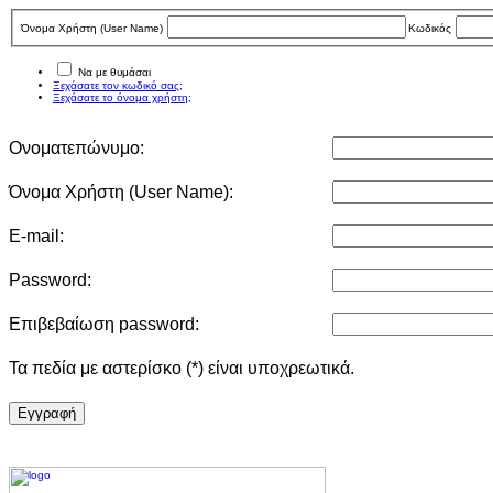
Όνομα Χρήστη (User Νame)
Κωδικός
Να με θυμάσαι
Ξεχάσατε τον κωδικό σας;
Ξεχάσατε το όνομα χρήστη;
Ονοματεπώνυμο:
Όνομα Χρήστη (User Νame):
E-mail:
Password:
Επιβεβαίωση password:
Τα πεδία με αστερίσκο (*) είναι υποχρεωτικά.
Eγγραφή