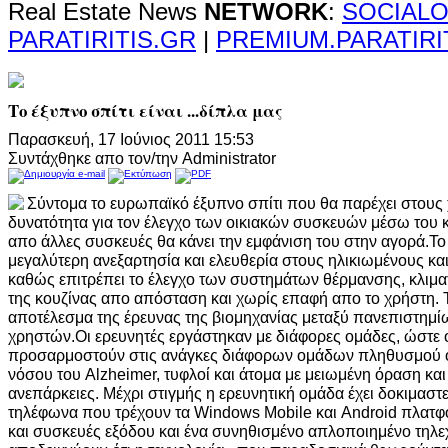
Real Estate News
NETWORK
:
SOCIALO
PARATIRITIS.GR
|
PREMIUM.PARATIRI
Το έξυπνο σπίτι είναι ...δίπλα μας
Παρασκευή, 17 Ιούνιος 2011 15:53
Συντάχθηκε απο τον/την Administrator
Σύντομα το ευρωπαϊκό έξυπνο σπίτι που θα παρέχει στους 
δυνατότητα για τον έλεγχο των οικιακών συσκευών μέσω του 
απο άλλες συσκευές θα κάνει την εμφάνιση του στην αγορά.Το 
μεγαλύτερη ανεξαρτησία και ελευθερία στους ηλικιωμένους και
καθώς επιτρέπει το έλεγχο των συστημάτων θέρμανσης, κλιμα
της κουζίνας απο απόσταση και χωρίς επαφή απο το χρήστη. Το
αποτέλεσμα της έρευνας της βιομηχανίας μεταξύ πανεπιστημί
χρηστών.Οι ερευνητές εργάστηκαν με διάφορες ομάδες, ώστε 
προσαρμοστούν στις ανάγκες διάφορων ομάδων πληθυσμού 
νόσου του Alzheimer, τυφλοί και άτομα με μειωμένη όραση και 
ανεπάρκειες. Μέχρι στιγμής η ερευνητική ομάδα έχει δοκιμαστε
τηλέφωνα που τρέχουν τα Windows Mobile και Android πλατφό
και συσκευές εξόδου και ένα συνηθισμένο απλοποιημένο τηλεχε