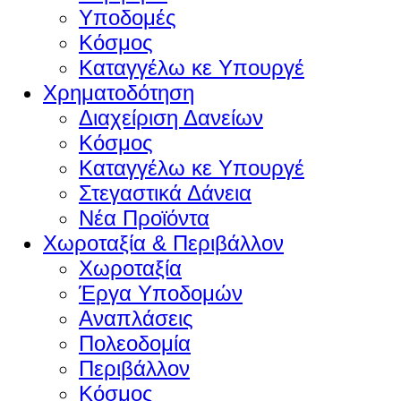
Υποδομές
Κόσμος
Καταγγέλω κε Υπουργέ
Χρηματοδότηση
Διαχείριση Δανείων
Κόσμος
Καταγγέλω κε Υπουργέ
Στεγαστικά Δάνεια
Νέα Προϊόντα
Χωροταξία & Περιβάλλον
Χωροταξία
Έργα Υποδομών
Αναπλάσεις
Πολεοδομία
Περιβάλλον
Κόσμος