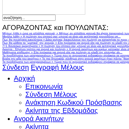
ΑΓΟΡΑΖΟΝΤΑΣ και ΠΟΥΛΩΝΤΑΣ:
Μήπως ήλθε η ώρα να αλλάξετε γειτονιά;
»
Μήπως αν αλλάζατε γειτονιά θα είχατε περιορισμό τω
Μεγάλα λάθη
»
Η πώληση του σπιτιού σας μπορεί να είναι μία εκπληκτικά χρονοβόρα υπ...
Πως θα πουλήσετε ευκολότερα
»
Δέκα κινήσεις διευκολύνουν τον πωλητή να καταστήσει το προς
Πως θα μάθετε τα "μυστικά" της αγοράς
»
Είτε πρόκειται για αγορά είτε για πώληση το κλειδί της ε
7+1 θανάσιμα αμαρτήματα
»
Η πώληση του σπιτιού σας μπορεί να είναι μία εκπληκτικά χρονοβό
Ακινητα : Έξυπνοι τρόποι για αγορά και πώληση
»
Η αγορά ακινήτων και κυρίως κατοικίας είναι 
Μαθήματα επιβίωσης
»
Είτε πρόκειται για αγορά είτε για πώληση το κλειδί της επιτυχίας είν...
Τα προβλήματα των μεταχειρισμένων
»
Τώρα που το αγοραστικό ενδιαφέρον στρέφεται σε μεταχειρ
Βρείτε την αξία του ακινήτου
»
Το πιο δημοφιλές σύνθημα στην αγορά ακινήτων ήταν πάντα "θέση,
Τα προβλήματα των μεταχειρισμένων
»
Τώρα που το αγοραστικό ενδιαφέρον στρέφεται σε μεταχειρ
Σύνδεση
Εγγραφή Μέλους
Αρχική
Επικοινωνία
Σύνδεση Μέλους
Ανάκτηση Κωδικού Πρόσβασης
Ακίνητα της Εβδομάδας
Αγορά Ακινήτων
Ακίνητα