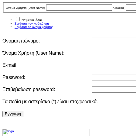
Όνομα Χρήστη (User Νame)
Κωδικός
Να με θυμάσαι
Ξεχάσατε τον κωδικό σας;
Ξεχάσατε το όνομα χρήστη;
Ονοματεπώνυμο:
Όνομα Χρήστη (User Νame):
E-mail:
Password:
Επιβεβαίωση password:
Τα πεδία με αστερίσκο (*) είναι υποχρεωτικά.
Eγγραφή