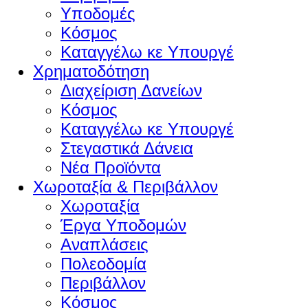
Υποδομές
Κόσμος
Καταγγέλω κε Υπουργέ
Χρηματοδότηση
Διαχείριση Δανείων
Κόσμος
Καταγγέλω κε Υπουργέ
Στεγαστικά Δάνεια
Νέα Προϊόντα
Χωροταξία & Περιβάλλον
Χωροταξία
Έργα Υποδομών
Αναπλάσεις
Πολεοδομία
Περιβάλλον
Κόσμος