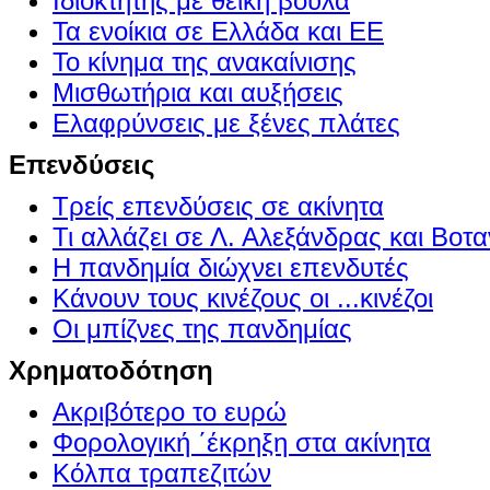
Ιδιοκτήτης με θεϊκή βούλα
Τα ενοίκια σε Ελλάδα και ΕΕ
Το κίνημα της ανακαίνισης
Μισθωτήρια και αυξήσεις
Ελαφρύνσεις με ξένες πλάτες
Επενδύσεις
Τρείς επενδύσεις σε ακίνητα
Τι αλλάζει σε Λ. Αλεξάνδρας και Βοτα
Η πανδημία διώχνει επενδυτές
Κάνουν τους κινέζους οι ...κινέζοι
Οι μπίζνες της πανδημίας
Χρηματοδότηση
Ακριβότερο το ευρώ
Φορολογική ΄έκρηξη στα ακίνητα
Κόλπα τραπεζιτών