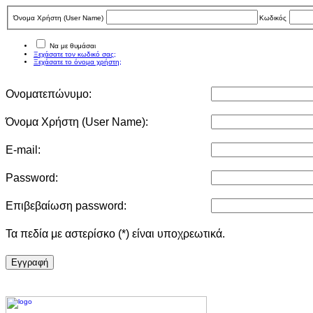
Όνομα Χρήστη (User Νame)
Κωδικός
Να με θυμάσαι
Ξεχάσατε τον κωδικό σας;
Ξεχάσατε το όνομα χρήστη;
Ονοματεπώνυμο:
Όνομα Χρήστη (User Νame):
E-mail:
Password:
Επιβεβαίωση password:
Τα πεδία με αστερίσκο (*) είναι υποχρεωτικά.
Eγγραφή