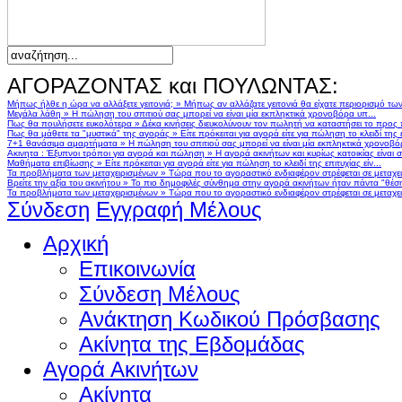
ΑΓΟΡΑΖΟΝΤΑΣ και ΠΟΥΛΩΝΤΑΣ:
Μήπως ήλθε η ώρα να αλλάξετε γειτονιά;
»
Μήπως αν αλλάζατε γειτονιά θα είχατε περιορισμό τω
Μεγάλα λάθη
»
Η πώληση του σπιτιού σας μπορεί να είναι μία εκπληκτικά χρονοβόρα υπ...
Πως θα πουλήσετε ευκολότερα
»
Δέκα κινήσεις διευκολύνουν τον πωλητή να καταστήσει το προς
Πως θα μάθετε τα "μυστικά" της αγοράς
»
Είτε πρόκειται για αγορά είτε για πώληση το κλειδί της ε
7+1 θανάσιμα αμαρτήματα
»
Η πώληση του σπιτιού σας μπορεί να είναι μία εκπληκτικά χρονοβό
Ακινητα : Έξυπνοι τρόποι για αγορά και πώληση
»
Η αγορά ακινήτων και κυρίως κατοικίας είναι 
Μαθήματα επιβίωσης
»
Είτε πρόκειται για αγορά είτε για πώληση το κλειδί της επιτυχίας είν...
Τα προβλήματα των μεταχειρισμένων
»
Τώρα που το αγοραστικό ενδιαφέρον στρέφεται σε μεταχειρ
Βρείτε την αξία του ακινήτου
»
Το πιο δημοφιλές σύνθημα στην αγορά ακινήτων ήταν πάντα "θέση,
Τα προβλήματα των μεταχειρισμένων
»
Τώρα που το αγοραστικό ενδιαφέρον στρέφεται σε μεταχειρ
Σύνδεση
Εγγραφή Μέλους
Αρχική
Επικοινωνία
Σύνδεση Μέλους
Ανάκτηση Κωδικού Πρόσβασης
Ακίνητα της Εβδομάδας
Αγορά Ακινήτων
Ακίνητα