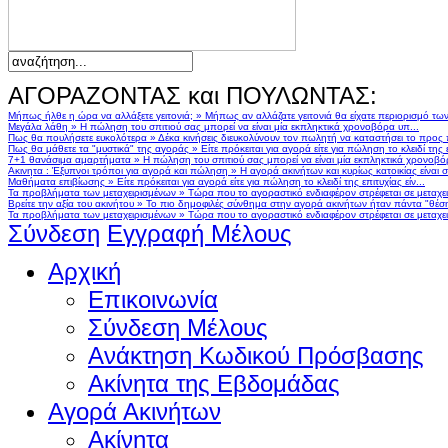
ΑΓΟΡΑΖΟΝΤΑΣ και ΠΟΥΛΩΝΤΑΣ:
Μήπως ήλθε η ώρα να αλλάξετε γειτονιά;
»
Μήπως αν αλλάζατε γειτονιά θα είχατε περιορισμό τω
Μεγάλα λάθη
»
Η πώληση του σπιτιού σας μπορεί να είναι μία εκπληκτικά χρονοβόρα υπ...
Πως θα πουλήσετε ευκολότερα
»
Δέκα κινήσεις διευκολύνουν τον πωλητή να καταστήσει το προς
Πως θα μάθετε τα "μυστικά" της αγοράς
»
Είτε πρόκειται για αγορά είτε για πώληση το κλειδί της ε
7+1 θανάσιμα αμαρτήματα
»
Η πώληση του σπιτιού σας μπορεί να είναι μία εκπληκτικά χρονοβό
Ακινητα : Έξυπνοι τρόποι για αγορά και πώληση
»
Η αγορά ακινήτων και κυρίως κατοικίας είναι 
Μαθήματα επιβίωσης
»
Είτε πρόκειται για αγορά είτε για πώληση το κλειδί της επιτυχίας είν...
Τα προβλήματα των μεταχειρισμένων
»
Τώρα που το αγοραστικό ενδιαφέρον στρέφεται σε μεταχειρ
Βρείτε την αξία του ακινήτου
»
Το πιο δημοφιλές σύνθημα στην αγορά ακινήτων ήταν πάντα "θέση,
Τα προβλήματα των μεταχειρισμένων
»
Τώρα που το αγοραστικό ενδιαφέρον στρέφεται σε μεταχειρ
Σύνδεση
Εγγραφή Μέλους
Αρχική
Επικοινωνία
Σύνδεση Μέλους
Ανάκτηση Κωδικού Πρόσβασης
Ακίνητα της Εβδομάδας
Αγορά Ακινήτων
Ακίνητα