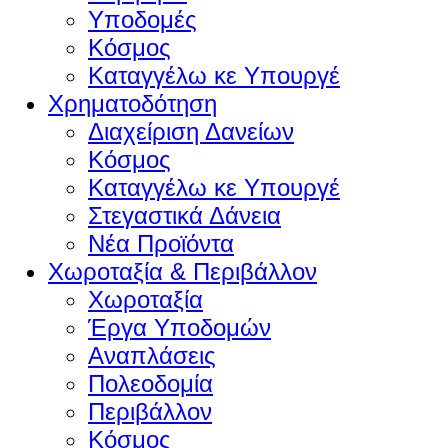
Υποδομές
Κόσμος
Καταγγέλω κε Υπουργέ
Χρηματοδότηση
Διαχείριση Δανείων
Κόσμος
Καταγγέλω κε Υπουργέ
Στεγαστικά Δάνεια
Νέα Προϊόντα
Χωροταξία & Περιβάλλον
Χωροταξία
Έργα Υποδομών
Αναπλάσεις
Πολεοδομία
Περιβάλλον
Κόσμος