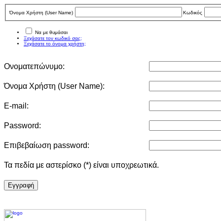
Όνομα Χρήστη (User Νame)
Κωδικός
Να με θυμάσαι
Ξεχάσατε τον κωδικό σας;
Ξεχάσατε το όνομα χρήστη;
Ονοματεπώνυμο:
Όνομα Χρήστη (User Νame):
E-mail:
Password:
Επιβεβαίωση password:
Τα πεδία με αστερίσκο (*) είναι υποχρεωτικά.
Eγγραφή