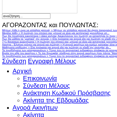
ΑΓΟΡΑΖΟΝΤΑΣ και ΠΟΥΛΩΝΤΑΣ:
Μήπως ήλθε η ώρα να αλλάξετε γειτονιά;
»
Μήπως αν αλλάζατε γειτονιά θα είχατε περιορισμό τω
Μεγάλα λάθη
»
Η πώληση του σπιτιού σας μπορεί να είναι μία εκπληκτικά χρονοβόρα υπ...
Πως θα πουλήσετε ευκολότερα
»
Δέκα κινήσεις διευκολύνουν τον πωλητή να καταστήσει το προς
Πως θα μάθετε τα "μυστικά" της αγοράς
»
Είτε πρόκειται για αγορά είτε για πώληση το κλειδί της ε
7+1 θανάσιμα αμαρτήματα
»
Η πώληση του σπιτιού σας μπορεί να είναι μία εκπληκτικά χρονοβό
Ακινητα : Έξυπνοι τρόποι για αγορά και πώληση
»
Η αγορά ακινήτων και κυρίως κατοικίας είναι 
Μαθήματα επιβίωσης
»
Είτε πρόκειται για αγορά είτε για πώληση το κλειδί της επιτυχίας είν...
Τα προβλήματα των μεταχειρισμένων
»
Τώρα που το αγοραστικό ενδιαφέρον στρέφεται σε μεταχειρ
Βρείτε την αξία του ακινήτου
»
Το πιο δημοφιλές σύνθημα στην αγορά ακινήτων ήταν πάντα "θέση,
Τα προβλήματα των μεταχειρισμένων
»
Τώρα που το αγοραστικό ενδιαφέρον στρέφεται σε μεταχειρ
Σύνδεση
Εγγραφή Μέλους
Αρχική
Επικοινωνία
Σύνδεση Μέλους
Ανάκτηση Κωδικού Πρόσβασης
Ακίνητα της Εβδομάδας
Αγορά Ακινήτων
Ακίνητα