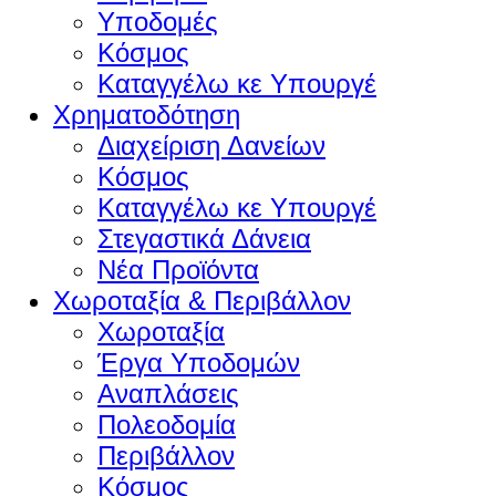
Υποδομές
Κόσμος
Καταγγέλω κε Υπουργέ
Χρηματοδότηση
Διαχείριση Δανείων
Κόσμος
Καταγγέλω κε Υπουργέ
Στεγαστικά Δάνεια
Νέα Προϊόντα
Χωροταξία & Περιβάλλον
Χωροταξία
Έργα Υποδομών
Αναπλάσεις
Πολεοδομία
Περιβάλλον
Κόσμος