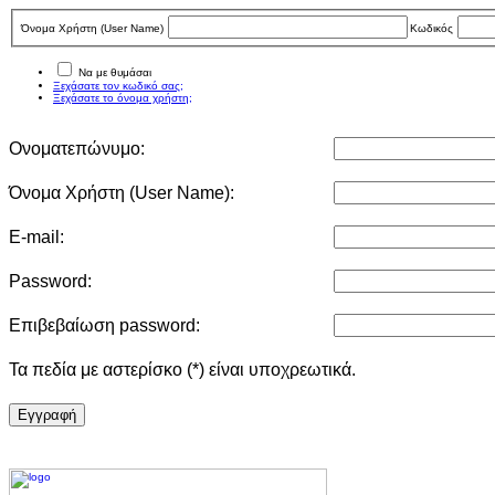
Όνομα Χρήστη (User Νame)
Κωδικός
Να με θυμάσαι
Ξεχάσατε τον κωδικό σας;
Ξεχάσατε το όνομα χρήστη;
Ονοματεπώνυμο:
Όνομα Χρήστη (User Νame):
E-mail:
Password:
Επιβεβαίωση password:
Τα πεδία με αστερίσκο (*) είναι υποχρεωτικά.
Eγγραφή