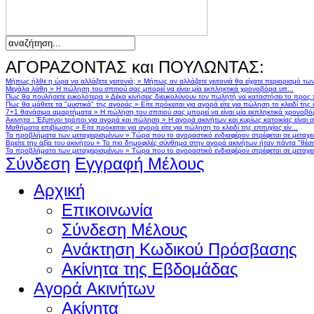
ΑΓΟΡΑΖΟΝΤΑΣ και ΠΟΥΛΩΝΤΑΣ:
Μήπως ήλθε η ώρα να αλλάξετε γειτονιά;
»
Μήπως αν αλλάζατε γειτονιά θα είχατε περιορισμό τω
Μεγάλα λάθη
»
Η πώληση του σπιτιού σας μπορεί να είναι μία εκπληκτικά χρονοβόρα υπ...
Πως θα πουλήσετε ευκολότερα
»
Δέκα κινήσεις διευκολύνουν τον πωλητή να καταστήσει το προς
Πως θα μάθετε τα "μυστικά" της αγοράς
»
Είτε πρόκειται για αγορά είτε για πώληση το κλειδί της ε
7+1 θανάσιμα αμαρτήματα
»
Η πώληση του σπιτιού σας μπορεί να είναι μία εκπληκτικά χρονοβό
Ακινητα : Έξυπνοι τρόποι για αγορά και πώληση
»
Η αγορά ακινήτων και κυρίως κατοικίας είναι 
Μαθήματα επιβίωσης
»
Είτε πρόκειται για αγορά είτε για πώληση το κλειδί της επιτυχίας είν...
Τα προβλήματα των μεταχειρισμένων
»
Τώρα που το αγοραστικό ενδιαφέρον στρέφεται σε μεταχειρ
Βρείτε την αξία του ακινήτου
»
Το πιο δημοφιλές σύνθημα στην αγορά ακινήτων ήταν πάντα "θέση,
Τα προβλήματα των μεταχειρισμένων
»
Τώρα που το αγοραστικό ενδιαφέρον στρέφεται σε μεταχειρ
Σύνδεση
Εγγραφή Μέλους
Αρχική
Επικοινωνία
Σύνδεση Μέλους
Ανάκτηση Κωδικού Πρόσβασης
Ακίνητα της Εβδομάδας
Αγορά Ακινήτων
Ακίνητα