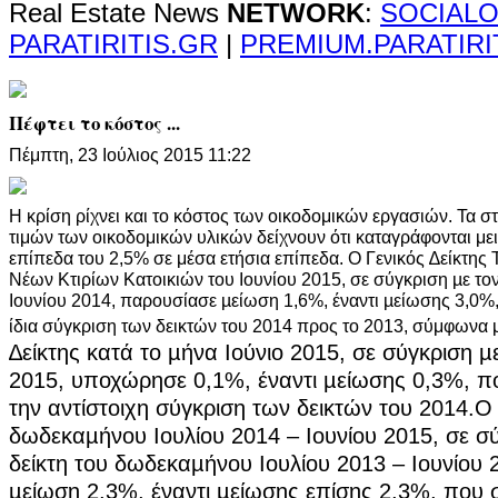
Real Estate News
NETWORK
:
SOCIALO
PARATIRITIS.GR
|
PREMIUM.PARATIRI
Πέφτει το κόστος ...
Πέμπτη, 23 Ιούλιος 2015 11:22
Η κρίση ρίχνει και το κόστος των οικοδομικών εργασιών. Τα στο
τιμών των οικοδομικών υλικών δείχνουν ότι καταγράφονται με
επίπεδα του 2,5% σε μέσα ετήσια επίπεδα. Ο Γενικός ∆είκτη
Νέων Κτιρίων Κατοικιών του Ιουνίου 2015, σε σύγκριση µε τον 
Ιουνίου 2014, παρουσίασε µείωση 1,6%, έναντι µείωσης 3,0%
ίδια σύγκριση των δεικτών του 2014 προς το 2013, σύμφωνα 
∆είκτης κατά το µήνα Ιούνιο 2015, σε σύγκριση µ
2015, υποχώρησε 0,1%, έναντι µείωσης 0,3%, π
την αντίστοιχη σύγκριση των δεικτών του 2014.
Ο 
δωδεκαµήνου Ιουλίου 2014 – Ιουνίου 2015, σε σύ
δείκτη του δωδεκαµήνου Ιουλίου 2013 – Ιουνίου
µείωση 2,3%, έναντι µείωσης επίσης 2,3%, που 