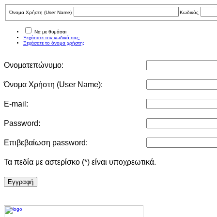
Όνομα Χρήστη (User Νame)
Κωδικός
Να με θυμάσαι
Ξεχάσατε τον κωδικό σας;
Ξεχάσατε το όνομα χρήστη;
Ονοματεπώνυμο:
Όνομα Χρήστη (User Νame):
E-mail:
Password:
Επιβεβαίωση password:
Τα πεδία με αστερίσκο (*) είναι υποχρεωτικά.
Eγγραφή