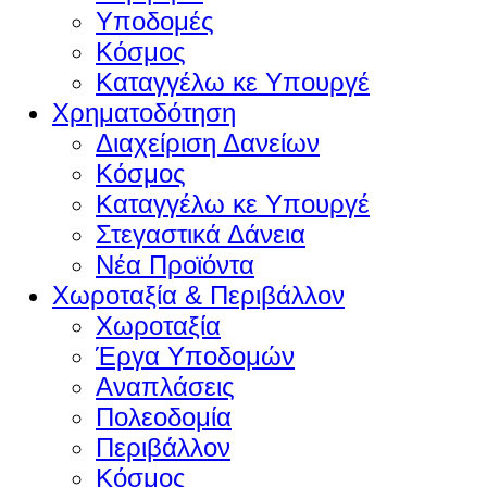
Υποδομές
Κόσμος
Καταγγέλω κε Υπουργέ
Χρηματοδότηση
Διαχείριση Δανείων
Κόσμος
Καταγγέλω κε Υπουργέ
Στεγαστικά Δάνεια
Νέα Προϊόντα
Χωροταξία & Περιβάλλον
Χωροταξία
Έργα Υποδομών
Αναπλάσεις
Πολεοδομία
Περιβάλλον
Κόσμος