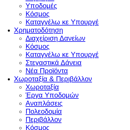
Υποδομές
Κόσμος
Καταγγέλω κε Υπουργέ
Χρηματοδότηση
Διαχείριση Δανείων
Κόσμος
Καταγγέλω κε Υπουργέ
Στεγαστικά Δάνεια
Νέα Προϊόντα
Χωροταξία & Περιβάλλον
Χωροταξία
Έργα Υποδομών
Αναπλάσεις
Πολεοδομία
Περιβάλλον
Κόσμος