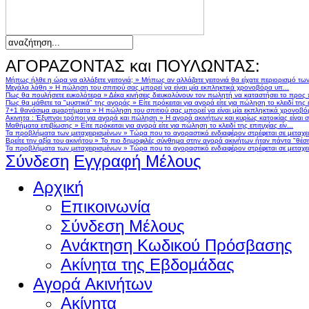
ΑΓΟΡΑΖΟΝΤΑΣ και ΠΟΥΛΩΝΤΑΣ:
Μήπως ήλθε η ώρα να αλλάξετε γειτονιά;
»
Μήπως αν αλλάζατε γειτονιά θα είχατε περιορισμό τω
Μεγάλα λάθη
»
Η πώληση του σπιτιού σας μπορεί να είναι μία εκπληκτικά χρονοβόρα υπ...
Πως θα πουλήσετε ευκολότερα
»
Δέκα κινήσεις διευκολύνουν τον πωλητή να καταστήσει το προς
Πως θα μάθετε τα "μυστικά" της αγοράς
»
Είτε πρόκειται για αγορά είτε για πώληση το κλειδί της ε
7+1 θανάσιμα αμαρτήματα
»
Η πώληση του σπιτιού σας μπορεί να είναι μία εκπληκτικά χρονοβό
Ακινητα : Έξυπνοι τρόποι για αγορά και πώληση
»
Η αγορά ακινήτων και κυρίως κατοικίας είναι 
Μαθήματα επιβίωσης
»
Είτε πρόκειται για αγορά είτε για πώληση το κλειδί της επιτυχίας είν...
Τα προβλήματα των μεταχειρισμένων
»
Τώρα που το αγοραστικό ενδιαφέρον στρέφεται σε μεταχειρ
Βρείτε την αξία του ακινήτου
»
Το πιο δημοφιλές σύνθημα στην αγορά ακινήτων ήταν πάντα "θέση,
Τα προβλήματα των μεταχειρισμένων
»
Τώρα που το αγοραστικό ενδιαφέρον στρέφεται σε μεταχειρ
Σύνδεση
Εγγραφή Μέλους
Αρχική
Επικοινωνία
Σύνδεση Μέλους
Ανάκτηση Κωδικού Πρόσβασης
Ακίνητα της Εβδομάδας
Αγορά Ακινήτων
Ακίνητα