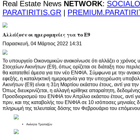
Real Estate News
NETWORK
:
SOCIALO
PARATIRITIS.GR
|
PREMIUM.PARATIRI
Αλλάζουν οι ημερομηνίες για το Ε9
Παρασκευή, 04 Μάρτιος 2022 14:31
Το υπουργείο Οικονομικών ανακοίνωσε ότι αλλάζει ο χρόνος
Στοιχείων Ακινήτων (Ε9), όπως ορίζεται σε διάταξη που περι
θα κατατεθεί άμεσα για τον νέο ΕΝΦΙΑ. Σύμφωνα με την ανακο
εφεξής, η καταληκτική ημερομηνία για την υποχρέωση υποβο
Ακινήτων (Ε9) είναι η 31η Μαρτίου εκάστου έτους, αντί για τη
Όπως διευκρινίζεται, η αλλαγή κρίθηκε απαραίτητη, δεδομέν
Προσδιορισμού του ΕΝΦΙΑ τον Απρίλιο εκάστου έτους, αντί γι
πριν, και της καταβολής του ΕΝΦΙΑ σε 10 ισόποσες μηνιαίες δ
πληρωμή της τελευταίας δόσης τον Φεβρουάριο του επόμενου
Ακίνητα Τραπεζών