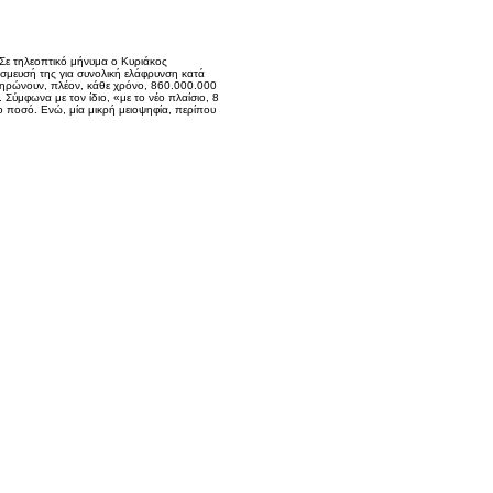
Σε τηλεοπτικό μήνυμα ο Κυριάκος
έσμευσή της για συνολική ελάφρυνση κατά
ληρώνουν, πλέον, κάθε χρόνο, 860.000.000
Σύμφωνα με τον ίδιο, «με το νέο πλαίσιο, 8
 ποσό. Ενώ, μία μικρή μειοψηφία, περίπου