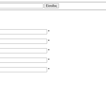
*
*
*
*
*