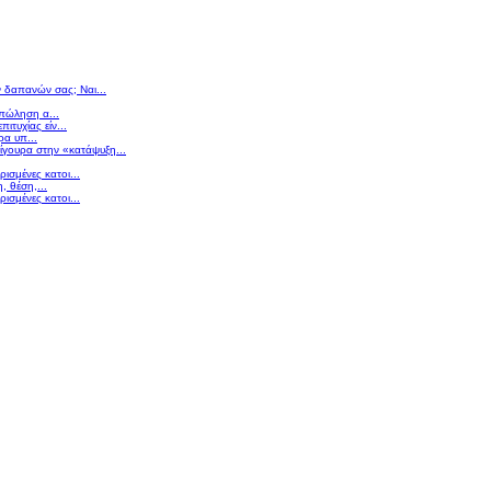
ν δαπανών σας; Ναι...
 πώληση α...
πιτυχίας είν...
ρα υπ...
σίγουρα στην «κατάψυξη...
ισμένες κατοι...
 θέση,...
ισμένες κατοι...