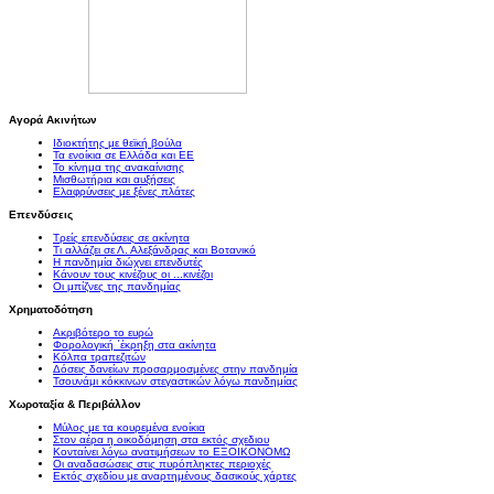
Αγορά Ακινήτων
Ιδιοκτήτης με θεϊκή βούλα
Τα ενοίκια σε Ελλάδα και ΕΕ
Το κίνημα της ανακαίνισης
Μισθωτήρια και αυξήσεις
Ελαφρύνσεις με ξένες πλάτες
Επενδύσεις
Τρείς επενδύσεις σε ακίνητα
Τι αλλάζει σε Λ. Αλεξάνδρας και Βοτανικό
Η πανδημία διώχνει επενδυτές
Κάνουν τους κινέζους οι ...κινέζοι
Οι μπίζνες της πανδημίας
Χρηματοδότηση
Ακριβότερο το ευρώ
Φορολογική ΄έκρηξη στα ακίνητα
Κόλπα τραπεζιτών
Δόσεις δανείων προσαρμοσμένες στην πανδημία
Τσουνάμι κόκκινων στεγαστικών λόγω πανδημίας
Χωροταξία & Περιβάλλον
Μύλος με τα κουρεμένα ενοίκια
Στον αέρα η οικοδόμηση στα εκτός σχεδιου
Κονταίνει λόγω ανατιμήσεων το ΕΞΟΙΚΟΝΟΜΩ
Οι αναδασώσεις στις πυρόπληκτες περιοχές
Εκτός σχεδίου με αναρτημένους δασικούς χάρτες