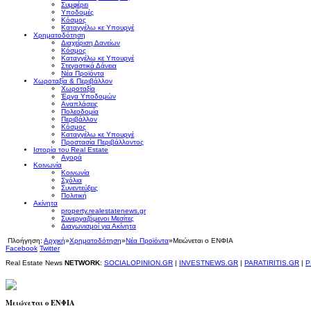
Συμφέρει
Υποδομές
Κόσμος
Καταγγέλω κε Υπουργέ
Χρηματοδότηση
Διαχείριση Δανείων
Κόσμος
Καταγγέλω κε Υπουργέ
Στεγαστικά Δάνεια
Νέα Προϊόντα
Χωροταξία & Περιβάλλον
Χωροταξία
Έργα Υποδομών
Αναπλάσεις
Πολεοδομία
Περιβάλλον
Κόσμος
Καταγγέλω κε Υπουργέ
Προστασία Περιβάλλοντος
Ιστορία του Real Estate
Αγορά
Κοινωνία
Κοινωνία
Σχόλια
Συνεντεύξεις
Πολιτική
Ακίνητα
property.realestatenews.gr
Συνεργαζόμενοι Μεσίτες
Διαγωνισμοί για Ακίνητα
Πλοήγηση:
Αρχική
»
Χρηματοδότηση
»
Νέα Προϊόντα
»
Μειώνεται ο ΕΝΦΙΑ
Facebook
Twitter
Real Estate News
NETWORK
:
SOCIALOPINION.GR
|
INVESTNEWS.GR
|
PARATIRITIS.GR
|
P
Μειώνεται ο ΕΝΦΙΑ