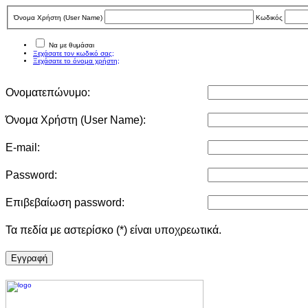
Όνομα Χρήστη (User Νame)
Κωδικός
Να με θυμάσαι
Ξεχάσατε τον κωδικό σας;
Ξεχάσατε το όνομα χρήστη;
Ονοματεπώνυμο:
Όνομα Χρήστη (User Νame):
E-mail:
Password:
Επιβεβαίωση password:
Τα πεδία με αστερίσκο (*) είναι υποχρεωτικά.
Eγγραφή