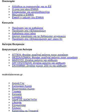
Οικονομία
Αλλάζουν οι ημερομηνίες για το Ε9
Η ώρα του νέου ΕΝΦΙΑ
Ελαφρύνσεις για μεγαλοϊδιοκτήτες
Μειώνεται ο ΕΝΦΙΑ
Εφικτή η μείωση του ΕΝΦΙΑ
Κοινωνία
Παράταση για τα αυθαίρετα
Παράταση στο «Εξοικονομώ»
Αυθαίρετα στον αέρα
Δίμηνη παράταση για τις βεβαιώσεις μηχανικών
Παράταση στο «Εξοικονόμηση κατ' οίκον II»
Ακίνητα Θεσμικών
Διαγωνισμοί για Ακίνητα
ΑΤΤΙΚΗ: Φορέας αναζητεί ακίνητο προς ενοικίαση
ΘΕΣΣΑΛΟΝΙΚΗ: Φορέας αναζητεί ακίνητο προς ενοικίαση
ΜΑΡΟΥΣΙ: Ζητείται ακίνητο για μίσθωση
ΑΡΓΥΡΟΥΠΟΛΗ: Ζητείται ακίνητο για μίσθωση
ΣΑΛΑΜΙΝΑ: Ζητείται χώρος 200 τμ για μίσθωση
realestatenews.gr
Αγορά Γης
Εμπορικοί Χώροι
Βιομηχανικοί Χώροι
Γραφεία
Κατοικία
Logistics
ΟΔΗΓΟΣ ΙΔΙΟΚΤΗΤΗ
Lifestyle
Επιχειρήσεις
Κόσμος
Καταγγέλω κε Υπουργέ