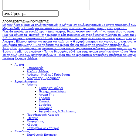
ΑΓΟΡΑΖΟΝΤΑΣ και ΠΟΥΛΩΝΤΑΣ:
Μήπως ήλθε η ώρα να αλλάξετε γειτονιά;
»
Μήπως αν αλλάζατε γειτονιά θα είχατε περιορισμό τω
Μεγάλα λάθη
»
Η πώληση του σπιτιού σας μπορεί να είναι μία εκπληκτικά χρονοβόρα υπ...
Πως θα πουλήσετε ευκολότερα
»
Δέκα κινήσεις διευκολύνουν τον πωλητή να καταστήσει το προς
Πως θα μάθετε τα "μυστικά" της αγοράς
»
Είτε πρόκειται για αγορά είτε για πώληση το κλειδί της ε
7+1 θανάσιμα αμαρτήματα
»
Η πώληση του σπιτιού σας μπορεί να είναι μία εκπληκτικά χρονοβό
Ακινητα : Έξυπνοι τρόποι για αγορά και πώληση
»
Η αγορά ακινήτων και κυρίως κατοικίας είναι 
Μαθήματα επιβίωσης
»
Είτε πρόκειται για αγορά είτε για πώληση το κλειδί της επιτυχίας είν...
Τα προβλήματα των μεταχειρισμένων
»
Τώρα που το αγοραστικό ενδιαφέρον στρέφεται σε μεταχειρ
Βρείτε την αξία του ακινήτου
»
Το πιο δημοφιλές σύνθημα στην αγορά ακινήτων ήταν πάντα "θέση,
Τα προβλήματα των μεταχειρισμένων
»
Τώρα που το αγοραστικό ενδιαφέρον στρέφεται σε μεταχειρ
Σύνδεση
Εγγραφή Μέλους
Αρχική
Επικοινωνία
Σύνδεση Μέλους
Ανάκτηση Κωδικού Πρόσβασης
Ακίνητα της Εβδομάδας
Αγορά Ακινήτων
Ακίνητα
Εμπορικοί Χώροι
Βιομηχανικοί Χώροι
Αγορά Γης
Γραφεια
Κατοικία
Logistics
Οικοδομή
Αγοράζοντας & Πουλώντας
Παραθεριστική Κατοικία
Lifestyle
Επιχειρήσεις
Κόσμος
Καταγγέλω κε Υπουργέ
Επενδύσεις
Επενδυτικές Ευκαιρίες