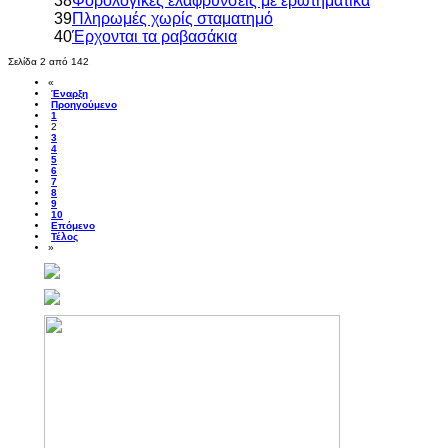
38
Φορολογικές ελαφρύνσεις με ερωτηματικά
39
Πληρωμές χωρίς σταματημό
40
Έρχονται τα ραβασάκια
Σελίδα 2 από 142
«
Έναρξη
Προηγούμενο
1
2
3
4
5
6
7
8
9
10
Επόμενο
Τέλος
»