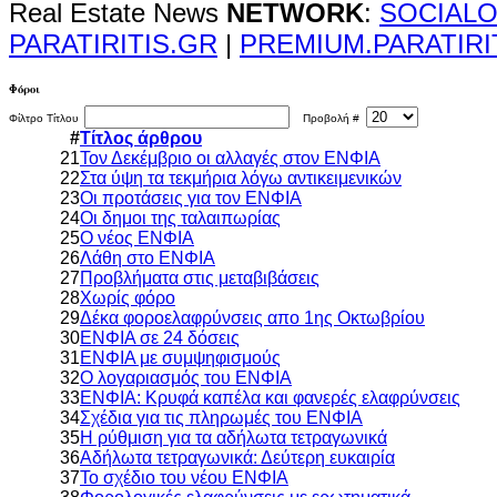
Real Estate News
NETWORK
:
SOCIALO
PARATIRITIS.GR
|
PREMIUM.PARATIRI
Φόροι
Φίλτρο Τίτλου
Προβολή #
#
Τίτλος άρθρου
21
Τον Δεκέμβριο οι αλλαγές στον ΕΝΦΙΑ
22
Στα ύψη τα τεκμήρια λόγω αντικειμενικών
23
Οι προτάσεις για τον ΕΝΦΙΑ
24
Οι δημοι της ταλαιπωρίας
25
Ο νέος ΕΝΦΙΑ
26
Λάθη στο ΕΝΦΙΑ
27
Προβλήματα στις μεταβιβάσεις
28
Χωρίς φόρο
29
Δέκα φοροελαφρύνσεις απο 1ης Οκτωβρίου
30
ΕΝΦΙΑ σε 24 δόσεις
31
ΕΝΦΙΑ με συμψηφισμούς
32
Ο λογαριασμός του ΕΝΦΙΑ
33
ΕΝΦΙΑ: Κρυφά καπέλα και φανερές ελαφρύνσεις
34
Σχέδια για τις πληρωμές του ΕΝΦΙΑ
35
Η ρύθμιση για τα αδήλωτα τετραγωνικά
36
Αδήλωτα τετραγωνικά: Δεύτερη ευκαιρία
37
Το σχέδιο του νέου ΕΝΦΙΑ