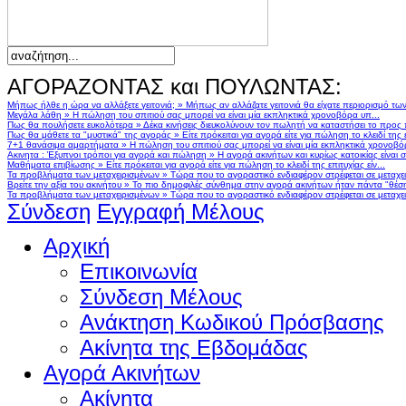
ΑΓΟΡΑΖΟΝΤΑΣ και ΠΟΥΛΩΝΤΑΣ:
Μήπως ήλθε η ώρα να αλλάξετε γειτονιά;
»
Μήπως αν αλλάζατε γειτονιά θα είχατε περιορισμό τω
Μεγάλα λάθη
»
Η πώληση του σπιτιού σας μπορεί να είναι μία εκπληκτικά χρονοβόρα υπ...
Πως θα πουλήσετε ευκολότερα
»
Δέκα κινήσεις διευκολύνουν τον πωλητή να καταστήσει το προς
Πως θα μάθετε τα "μυστικά" της αγοράς
»
Είτε πρόκειται για αγορά είτε για πώληση το κλειδί της ε
7+1 θανάσιμα αμαρτήματα
»
Η πώληση του σπιτιού σας μπορεί να είναι μία εκπληκτικά χρονοβό
Ακινητα : Έξυπνοι τρόποι για αγορά και πώληση
»
Η αγορά ακινήτων και κυρίως κατοικίας είναι 
Μαθήματα επιβίωσης
»
Είτε πρόκειται για αγορά είτε για πώληση το κλειδί της επιτυχίας είν...
Τα προβλήματα των μεταχειρισμένων
»
Τώρα που το αγοραστικό ενδιαφέρον στρέφεται σε μεταχειρ
Βρείτε την αξία του ακινήτου
»
Το πιο δημοφιλές σύνθημα στην αγορά ακινήτων ήταν πάντα "θέση,
Τα προβλήματα των μεταχειρισμένων
»
Τώρα που το αγοραστικό ενδιαφέρον στρέφεται σε μεταχειρ
Σύνδεση
Εγγραφή Μέλους
Αρχική
Επικοινωνία
Σύνδεση Μέλους
Ανάκτηση Κωδικού Πρόσβασης
Ακίνητα της Εβδομάδας
Αγορά Ακινήτων
Ακίνητα