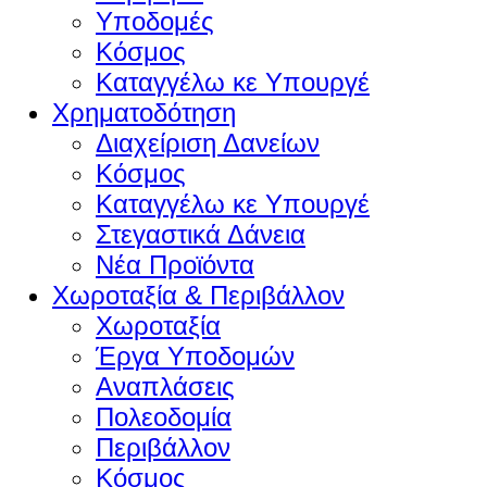
Υποδομές
Κόσμος
Καταγγέλω κε Υπουργέ
Χρηματοδότηση
Διαχείριση Δανείων
Κόσμος
Καταγγέλω κε Υπουργέ
Στεγαστικά Δάνεια
Νέα Προϊόντα
Χωροταξία & Περιβάλλον
Χωροταξία
Έργα Υποδομών
Αναπλάσεις
Πολεοδομία
Περιβάλλον
Κόσμος