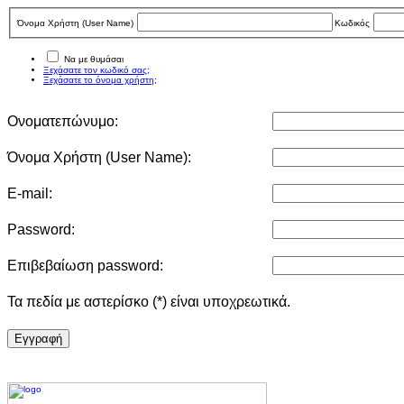
Όνομα Χρήστη (User Νame)
Κωδικός
Να με θυμάσαι
Ξεχάσατε τον κωδικό σας;
Ξεχάσατε το όνομα χρήστη;
Ονοματεπώνυμο:
Όνομα Χρήστη (User Νame):
E-mail:
Password:
Επιβεβαίωση password:
Τα πεδία με αστερίσκο (*) είναι υποχρεωτικά.
Eγγραφή