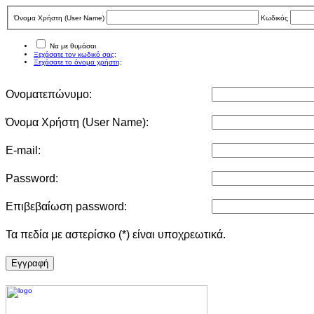
Όνομα Χρήστη (User Νame)
Κωδικός
Να με θυμάσαι
Ξεχάσατε τον κωδικό σας;
Ξεχάσατε το όνομα χρήστη;
Ονοματεπώνυμο:
Όνομα Χρήστη (User Νame):
E-mail:
Password:
Επιβεβαίωση password:
Τα πεδία με αστερίσκο (*) είναι υποχρεωτικά.
Eγγραφή