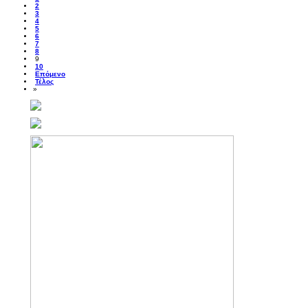
2
3
4
5
6
7
8
9
10
Επόμενο
Τέλος
»