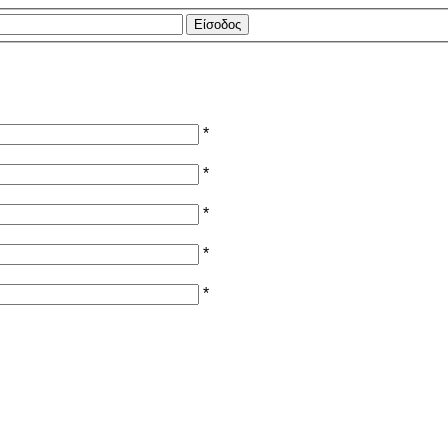
*
*
*
*
*