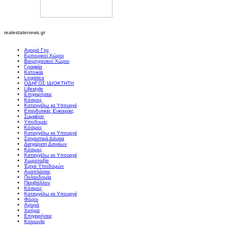
realestatenews.gr
Αγορά Γης
Εμπορικοί Χώροι
Βιομηχανικοί Χώροι
Γραφεία
Κατοικία
Logistics
ΟΔΗΓΟΣ ΙΔΙΟΚΤΗΤΗ
Lifestyle
Επιχειρήσεις
Κόσμος
Καταγγέλω κε Υπουργέ
Επενδυτικές Ευκαιρίες
Συμφέρει
Υποδομές
Κόσμος
Καταγγέλω κε Υπουργέ
Στεγαστικά Δάνεια
Διαχείριση Δανείων
Κόσμος
Καταγγέλω κε Υπουργέ
Χωροταξία
Έργα Υποδομών
Αναπλάσεις
Πολεοδομία
Περιβάλλον
Κόσμος
Καταγγέλω κε Υπουργέ
Φόροι
Αγορά
Χρήμα
Επιχειρήσεις
Κοινωνία