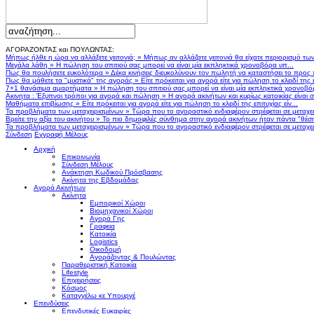
ΑΓΟΡΑΖΟΝΤΑΣ και ΠΟΥΛΩΝΤΑΣ:
Μήπως ήλθε η ώρα να αλλάξετε γειτονιά;
»
Μήπως αν αλλάζατε γειτονιά θα είχατε περιορισμό τω
Μεγάλα λάθη
»
Η πώληση του σπιτιού σας μπορεί να είναι μία εκπληκτικά χρονοβόρα υπ...
Πως θα πουλήσετε ευκολότερα
»
Δέκα κινήσεις διευκολύνουν τον πωλητή να καταστήσει το προς
Πως θα μάθετε τα "μυστικά" της αγοράς
»
Είτε πρόκειται για αγορά είτε για πώληση το κλειδί της ε
7+1 θανάσιμα αμαρτήματα
»
Η πώληση του σπιτιού σας μπορεί να είναι μία εκπληκτικά χρονοβό
Ακινητα : Έξυπνοι τρόποι για αγορά και πώληση
»
Η αγορά ακινήτων και κυρίως κατοικίας είναι 
Μαθήματα επιβίωσης
»
Είτε πρόκειται για αγορά είτε για πώληση το κλειδί της επιτυχίας είν...
Τα προβλήματα των μεταχειρισμένων
»
Τώρα που το αγοραστικό ενδιαφέρον στρέφεται σε μεταχειρ
Βρείτε την αξία του ακινήτου
»
Το πιο δημοφιλές σύνθημα στην αγορά ακινήτων ήταν πάντα "θέση,
Τα προβλήματα των μεταχειρισμένων
»
Τώρα που το αγοραστικό ενδιαφέρον στρέφεται σε μεταχειρ
Σύνδεση
Εγγραφή Μέλους
Αρχική
Επικοινωνία
Σύνδεση Μέλους
Ανάκτηση Κωδικού Πρόσβασης
Ακίνητα της Εβδομάδας
Αγορά Ακινήτων
Ακίνητα
Εμπορικοί Χώροι
Βιομηχανικοί Χώροι
Αγορά Γης
Γραφεια
Κατοικία
Logistics
Οικοδομή
Αγοράζοντας & Πουλώντας
Παραθεριστική Κατοικία
Lifestyle
Επιχειρήσεις
Κόσμος
Καταγγέλω κε Υπουργέ
Επενδύσεις
Επενδυτικές Ευκαιρίες