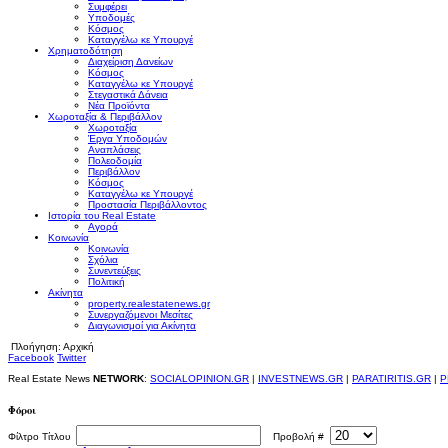
Συμφέρει
Υποδομές
Κόσμος
Καταγγέλω κε Υπουργέ
Χρηματοδότηση
Διαχείριση Δανείων
Κόσμος
Καταγγέλω κε Υπουργέ
Στεγαστικά Δάνεια
Νέα Προϊόντα
Χωροταξία & Περιβάλλον
Χωροταξία
Έργα Υποδομών
Αναπλάσεις
Πολεοδομία
Περιβάλλον
Κόσμος
Καταγγέλω κε Υπουργέ
Προστασία Περιβάλλοντος
Ιστορία του Real Estate
Αγορά
Κοινωνία
Κοινωνία
Σχόλια
Συνεντεύξεις
Πολιτική
Ακίνητα
property.realestatenews.gr
Συνεργαζόμενοι Μεσίτες
Διαγωνισμοί για Ακίνητα
Πλοήγηση:
Αρχική
Facebook
Twitter
Real Estate News
NETWORK
:
SOCIALOPINION.GR
|
INVESTNEWS.GR
|
PARATIRITIS.GR
|
P
Φόροι
Φίλτρο Τίτλου
Προβολή #