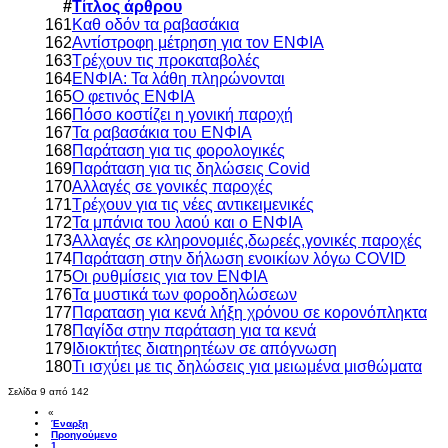
#
Τίτλος άρθρου
161
Καθ οδόν τα ραβασάκια
162
Αντίστροφη μέτρηση για τον ΕΝΦΙΑ
163
Τρέχουν τις προκαταβολές
164
ΕΝΦΙΑ: Τα λάθη πληρώνονται
165
Ο φετινός ΕΝΦΙΑ
166
Πόσο κοστίζει η γονική παροχή
167
Τα ραβασάκια του ΕΝΦΙΑ
168
Παράταση για τις φορολογικές
169
Παράταση για τις δηλώσεις Covid
170
Αλλαγές σε γονικές παροχές
171
Τρέχουν για τις νέες αντικειμενικές
172
Τα μπάνια του λαού και ο ΕΝΦΙΑ
173
Αλλαγές σε κληρονομιές,δωρεές,γονικές παροχές
174
Παράταση στην δήλωση ενοικίων λόγω COVID
175
Οι ρυθμίσεις για τον ΕΝΦΙΑ
176
Τα μυστικά των φοροδηλώσεων
177
Παραταση για κενά λήξη χρόνου σε κορονόπληκτα
178
Παγίδα στην παράταση για τα κενά
179
Ιδιοκτήτες διατηρητέων σε απόγνωση
180
Τι ισχύει με τις δηλώσεις για μειωμένα μισθώματα
Σελίδα 9 από 142
«
Έναρξη
Προηγούμενο
1