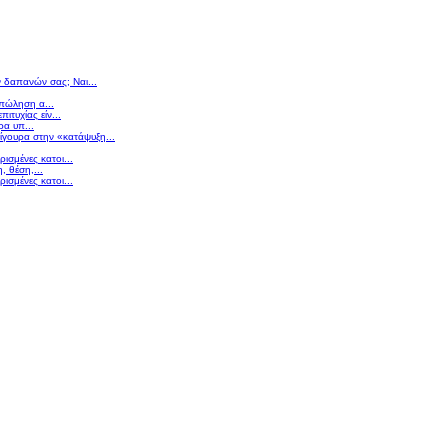
ν δαπανών σας; Ναι...
 πώληση α...
πιτυχίας είν...
ρα υπ...
σίγουρα στην «κατάψυξη...
ισμένες κατοι...
 θέση,...
ισμένες κατοι...