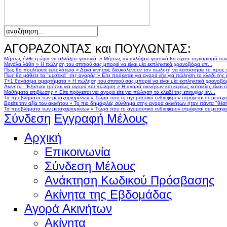
ΑΓΟΡΑΖΟΝΤΑΣ και ΠΟΥΛΩΝΤΑΣ:
Μήπως ήλθε η ώρα να αλλάξετε γειτονιά;
»
Μήπως αν αλλάζατε γειτονιά θα είχατε περιορισμό τω
Μεγάλα λάθη
»
Η πώληση του σπιτιού σας μπορεί να είναι μία εκπληκτικά χρονοβόρα υπ...
Πως θα πουλήσετε ευκολότερα
»
Δέκα κινήσεις διευκολύνουν τον πωλητή να καταστήσει το προς
Πως θα μάθετε τα "μυστικά" της αγοράς
»
Είτε πρόκειται για αγορά είτε για πώληση το κλειδί της ε
7+1 θανάσιμα αμαρτήματα
»
Η πώληση του σπιτιού σας μπορεί να είναι μία εκπληκτικά χρονοβό
Ακινητα : Έξυπνοι τρόποι για αγορά και πώληση
»
Η αγορά ακινήτων και κυρίως κατοικίας είναι 
Μαθήματα επιβίωσης
»
Είτε πρόκειται για αγορά είτε για πώληση το κλειδί της επιτυχίας είν...
Τα προβλήματα των μεταχειρισμένων
»
Τώρα που το αγοραστικό ενδιαφέρον στρέφεται σε μεταχειρ
Βρείτε την αξία του ακινήτου
»
Το πιο δημοφιλές σύνθημα στην αγορά ακινήτων ήταν πάντα "θέση,
Τα προβλήματα των μεταχειρισμένων
»
Τώρα που το αγοραστικό ενδιαφέρον στρέφεται σε μεταχειρ
Σύνδεση
Εγγραφή Μέλους
Αρχική
Επικοινωνία
Σύνδεση Μέλους
Ανάκτηση Κωδικού Πρόσβασης
Ακίνητα της Εβδομάδας
Αγορά Ακινήτων
Ακίνητα