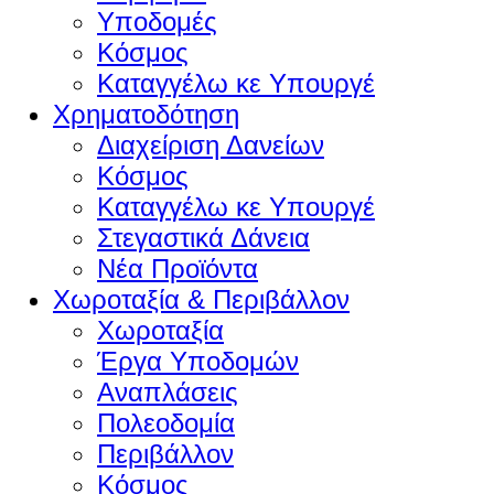
Υποδομές
Κόσμος
Καταγγέλω κε Υπουργέ
Χρηματοδότηση
Διαχείριση Δανείων
Κόσμος
Καταγγέλω κε Υπουργέ
Στεγαστικά Δάνεια
Νέα Προϊόντα
Χωροταξία & Περιβάλλον
Χωροταξία
Έργα Υποδομών
Αναπλάσεις
Πολεοδομία
Περιβάλλον
Κόσμος