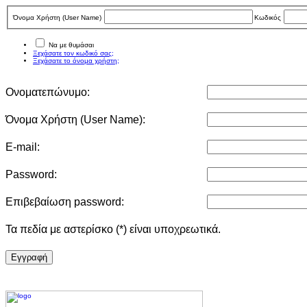
Όνομα Χρήστη (User Νame)
Κωδικός
Να με θυμάσαι
Ξεχάσατε τον κωδικό σας;
Ξεχάσατε το όνομα χρήστη;
Ονοματεπώνυμο:
Όνομα Χρήστη (User Νame):
E-mail:
Password:
Επιβεβαίωση password:
Τα πεδία με αστερίσκο (*) είναι υποχρεωτικά.
Eγγραφή