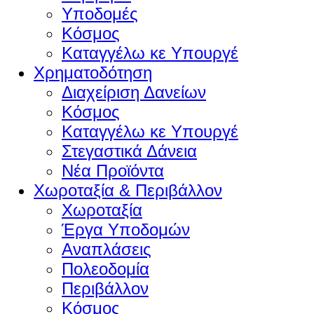
Υποδομές
Κόσμος
Καταγγέλω κε Υπουργέ
Χρηματοδότηση
Διαχείριση Δανείων
Κόσμος
Καταγγέλω κε Υπουργέ
Στεγαστικά Δάνεια
Νέα Προϊόντα
Χωροταξία & Περιβάλλον
Χωροταξία
Έργα Υποδομών
Αναπλάσεις
Πολεοδομία
Περιβάλλον
Κόσμος