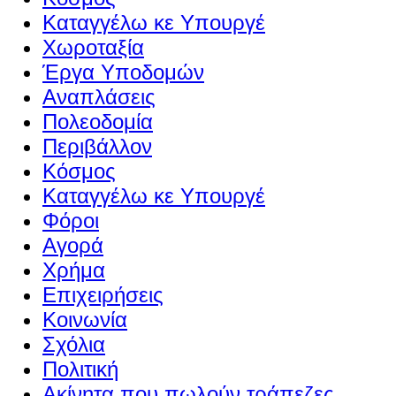
Καταγγέλω κε Υπουργέ
Χωροταξία
Έργα Υποδομών
Αναπλάσεις
Πολεοδομία
Περιβάλλον
Κόσμος
Καταγγέλω κε Υπουργέ
Φόροι
Αγορά
Χρήμα
Επιχειρήσεις
Κοινωνία
Σχόλια
Πολιτική
Ακίνητα που πωλούν τράπεζες