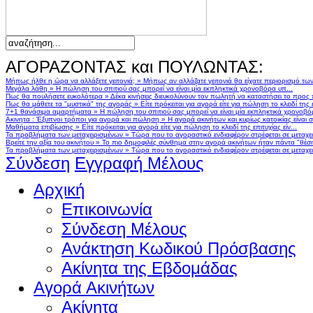
ΑΓΟΡΑΖΟΝΤΑΣ και ΠΟΥΛΩΝΤΑΣ:
Μήπως ήλθε η ώρα να αλλάξετε γειτονιά;
»
Μήπως αν αλλάζατε γειτονιά θα είχατε περιορισμό τω
Μεγάλα λάθη
»
Η πώληση του σπιτιού σας μπορεί να είναι μία εκπληκτικά χρονοβόρα υπ...
Πως θα πουλήσετε ευκολότερα
»
Δέκα κινήσεις διευκολύνουν τον πωλητή να καταστήσει το προς
Πως θα μάθετε τα "μυστικά" της αγοράς
»
Είτε πρόκειται για αγορά είτε για πώληση το κλειδί της ε
7+1 θανάσιμα αμαρτήματα
»
Η πώληση του σπιτιού σας μπορεί να είναι μία εκπληκτικά χρονοβό
Ακινητα : Έξυπνοι τρόποι για αγορά και πώληση
»
Η αγορά ακινήτων και κυρίως κατοικίας είναι 
Μαθήματα επιβίωσης
»
Είτε πρόκειται για αγορά είτε για πώληση το κλειδί της επιτυχίας είν...
Τα προβλήματα των μεταχειρισμένων
»
Τώρα που το αγοραστικό ενδιαφέρον στρέφεται σε μεταχειρ
Βρείτε την αξία του ακινήτου
»
Το πιο δημοφιλές σύνθημα στην αγορά ακινήτων ήταν πάντα "θέση,
Τα προβλήματα των μεταχειρισμένων
»
Τώρα που το αγοραστικό ενδιαφέρον στρέφεται σε μεταχειρ
Σύνδεση
Εγγραφή Μέλους
Αρχική
Επικοινωνία
Σύνδεση Μέλους
Ανάκτηση Κωδικού Πρόσβασης
Ακίνητα της Εβδομάδας
Αγορά Ακινήτων
Ακίνητα