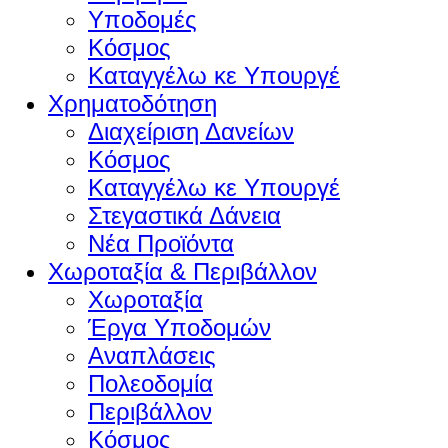
Υποδομές
Κόσμος
Καταγγέλω κε Υπουργέ
Χρηματοδότηση
Διαχείριση Δανείων
Κόσμος
Καταγγέλω κε Υπουργέ
Στεγαστικά Δάνεια
Νέα Προϊόντα
Χωροταξία & Περιβάλλον
Χωροταξία
Έργα Υποδομών
Αναπλάσεις
Πολεοδομία
Περιβάλλον
Κόσμος