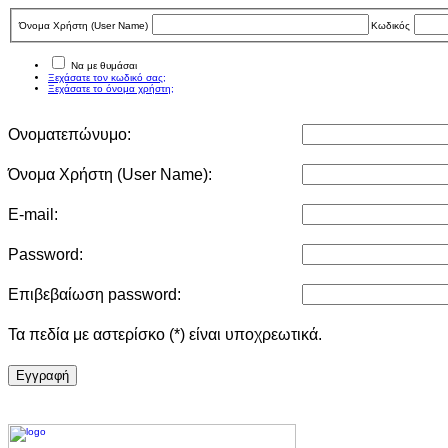
Όνομα Χρήστη (User Νame)
Κωδικός
Να με θυμάσαι
Ξεχάσατε τον κωδικό σας;
Ξεχάσατε το όνομα χρήστη;
Ονοματεπώνυμο:
Όνομα Χρήστη (User Νame):
E-mail:
Password:
Επιβεβαίωση password:
Τα πεδία με αστερίσκο (*) είναι υποχρεωτικά.
Eγγραφή