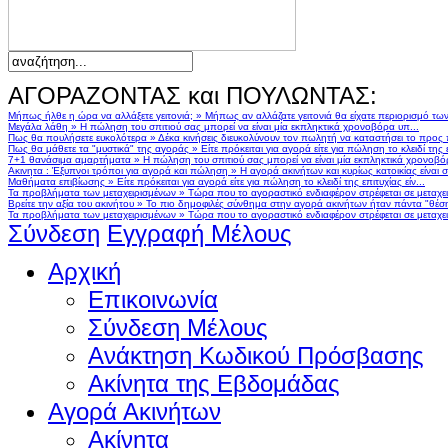
ΑΓΟΡΑΖΟΝΤΑΣ και ΠΟΥΛΩΝΤΑΣ:
Μήπως ήλθε η ώρα να αλλάξετε γειτονιά;
»
Μήπως αν αλλάζατε γειτονιά θα είχατε περιορισμό τω
Μεγάλα λάθη
»
Η πώληση του σπιτιού σας μπορεί να είναι μία εκπληκτικά χρονοβόρα υπ...
Πως θα πουλήσετε ευκολότερα
»
Δέκα κινήσεις διευκολύνουν τον πωλητή να καταστήσει το προς
Πως θα μάθετε τα "μυστικά" της αγοράς
»
Είτε πρόκειται για αγορά είτε για πώληση το κλειδί της ε
7+1 θανάσιμα αμαρτήματα
»
Η πώληση του σπιτιού σας μπορεί να είναι μία εκπληκτικά χρονοβό
Ακινητα : Έξυπνοι τρόποι για αγορά και πώληση
»
Η αγορά ακινήτων και κυρίως κατοικίας είναι 
Μαθήματα επιβίωσης
»
Είτε πρόκειται για αγορά είτε για πώληση το κλειδί της επιτυχίας είν...
Τα προβλήματα των μεταχειρισμένων
»
Τώρα που το αγοραστικό ενδιαφέρον στρέφεται σε μεταχειρ
Βρείτε την αξία του ακινήτου
»
Το πιο δημοφιλές σύνθημα στην αγορά ακινήτων ήταν πάντα "θέση,
Τα προβλήματα των μεταχειρισμένων
»
Τώρα που το αγοραστικό ενδιαφέρον στρέφεται σε μεταχειρ
Σύνδεση
Εγγραφή Μέλους
Αρχική
Επικοινωνία
Σύνδεση Μέλους
Ανάκτηση Κωδικού Πρόσβασης
Ακίνητα της Εβδομάδας
Αγορά Ακινήτων
Ακίνητα