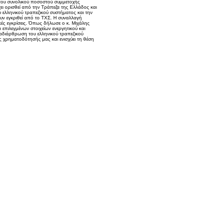
του συνολικού ποσοστού συμμετοχής
χει ορισθεί από την Τράπεζα της Ελλάδος και
 ελληνικού τραπεζικού συστήματος και την
υν εγκριθεί από το ΤΧΣ. Η συναλλαγή
ικές εγκρίσεις. Όπως δήλωσε ο κ. Μιχάλης
επιλεγμένων στοιχείων ενεργητικού και
ναδιάρθρωση του ελληνικού τραπεζικού
ς χρηματοδότησής μας και ενισχύει τη θέση