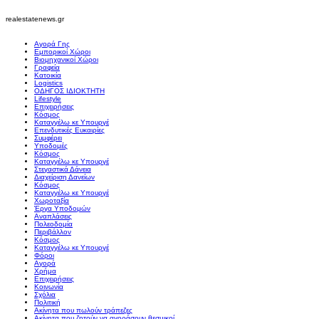
realestatenews.gr
Αγορά Γης
Εμπορικοί Χώροι
Βιομηχανικοί Χώροι
Γραφεία
Κατοικία
Logistics
ΟΔΗΓΟΣ ΙΔΙΟΚΤΗΤΗ
Lifestyle
Επιχειρήσεις
Κόσμος
Καταγγέλω κε Υπουργέ
Επενδυτικές Ευκαιρίες
Συμφέρει
Υποδομές
Κόσμος
Καταγγέλω κε Υπουργέ
Στεγαστικά Δάνεια
Διαχείριση Δανείων
Κόσμος
Καταγγέλω κε Υπουργέ
Χωροταξία
Έργα Υποδομών
Αναπλάσεις
Πολεοδομία
Περιβάλλον
Κόσμος
Καταγγέλω κε Υπουργέ
Φόροι
Αγορά
Χρήμα
Επιχειρήσεις
Κοινωνία
Σχόλια
Πολιτική
Ακίνητα που πωλούν τράπεζες
Ακίνητα που ζητούν να αγοράσουν θεσμικοί