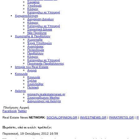
Συμφέρει
Υποδομές
Κόσμος
Καταγγέλω κε Υπουργέ
Χρηματοδότηση
Διαχείριση Δανείων
Κόσμος
Καταγγέλω κε Υπουργέ
Στεγαστικά Δάνεια
Νέα Προϊόντα
Χωροταξία & Περιβάλλον
Χωροταξία
Έργα Υποδομών
Αναπλάσεις
Πολεοδομία
Περιβάλλον
Κόσμος
Καταγγέλω κε Υπουργέ
Προστασία Περιβάλλοντος
Ιστορία του Real Estate
Αγορά
Κοινωνία
Κοινωνία
Σχόλια
Συνεντεύξεις
Πολιτική
Ακίνητα
property.realestatenews.gr
Συνεργαζόμενοι Μεσίτες
Διαγωνισμοί για Ακίνητα
Πλοήγηση:
Αρχική
Facebook
Twitter
Real Estate News
NETWORK
:
SOCIALOPINION.GR
|
INVESTNEWS.GR
|
PARATIRITIS.GR
|
P
Περάστε, εδώ οι καλές τράπεζες
Παρασκευή, 19 Οκτώβριος 2012 16:59