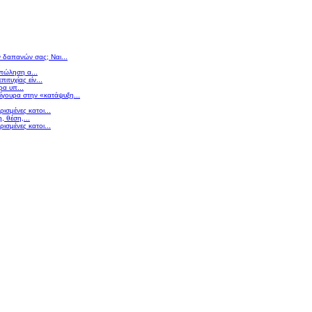
ν δαπανών σας; Ναι...
 πώληση α...
πιτυχίας είν...
ρα υπ...
σίγουρα στην «κατάψυξη...
ισμένες κατοι...
 θέση,...
ισμένες κατοι...