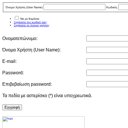
Όνομα Χρήστη (User Νame)
Κωδικός
Να με θυμάσαι
Ξεχάσατε τον κωδικό σας;
Ξεχάσατε το όνομα χρήστη;
Ονοματεπώνυμο:
Όνομα Χρήστη (User Νame):
E-mail:
Password:
Επιβεβαίωση password:
Τα πεδία με αστερίσκο (*) είναι υποχρεωτικά.
Eγγραφή