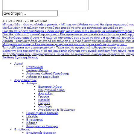
ΑΓΟΡΑΖΟΝΤΑΣ και ΠΟΥΛΩΝΤΑΣ:
Μήπως ήλθε η ώρα να αλλάξετε γειτονιά;
»
Μήπως αν αλλάζατε γειτονιά θα είχατε περιορισμό τω
Μεγάλα λάθη
»
Η πώληση του σπιτιού σας μπορεί να είναι μία εκπληκτικά χρονοβόρα υπ...
Πως θα πουλήσετε ευκολότερα
»
Δέκα κινήσεις διευκολύνουν τον πωλητή να καταστήσει το προς
Πως θα μάθετε τα "μυστικά" της αγοράς
»
Είτε πρόκειται για αγορά είτε για πώληση το κλειδί της ε
7+1 θανάσιμα αμαρτήματα
»
Η πώληση του σπιτιού σας μπορεί να είναι μία εκπληκτικά χρονοβό
Ακινητα : Έξυπνοι τρόποι για αγορά και πώληση
»
Η αγορά ακινήτων και κυρίως κατοικίας είναι 
Μαθήματα επιβίωσης
»
Είτε πρόκειται για αγορά είτε για πώληση το κλειδί της επιτυχίας είν...
Τα προβλήματα των μεταχειρισμένων
»
Τώρα που το αγοραστικό ενδιαφέρον στρέφεται σε μεταχειρ
Βρείτε την αξία του ακινήτου
»
Το πιο δημοφιλές σύνθημα στην αγορά ακινήτων ήταν πάντα "θέση,
Τα προβλήματα των μεταχειρισμένων
»
Τώρα που το αγοραστικό ενδιαφέρον στρέφεται σε μεταχειρ
Σύνδεση
Εγγραφή Μέλους
Αρχική
Επικοινωνία
Σύνδεση Μέλους
Ανάκτηση Κωδικού Πρόσβασης
Ακίνητα της Εβδομάδας
Αγορά Ακινήτων
Ακίνητα
Εμπορικοί Χώροι
Βιομηχανικοί Χώροι
Αγορά Γης
Γραφεια
Κατοικία
Logistics
Οικοδομή
Αγοράζοντας & Πουλώντας
Παραθεριστική Κατοικία
Lifestyle
Επιχειρήσεις
Κόσμος
Καταγγέλω κε Υπουργέ
Επενδύσεις
Επενδυτικές Ευκαιρίες