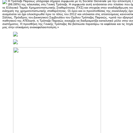
Η Τράπεζα Πειραιώς υπέγραψε σήμερα συμφωνία με τη Société Générale για την απόκτηση 
(99,08%) της τελευταίας στη Γενική Τράπεζα. Η συμφωνία αυτή εντάσσεται στο πλαίσιο που έ
το Ελληνικό Ταμείο Χρηματοπιστωτικής Σταθερότητας (ΤΧΣ) και στοχεύει στην αναδιάρθρωση του
ενίσχυση της χρηματοπιστωτικής σταθερότητας. Οι όροι και οι προϋποθέσεις της συναλλαγής έχο
αναμένεται να έχει ολοκληρωθεί πριν το τέλος του 2012 και υπόκειται στις απαιτούμενες κανονιστ
Σάλλας, Πρόεδρος του Διοικητικού Συμβουλίου του Ομίλου Τράπεζας Πειραιώς, «μετά την εξαγορά 
παθητικού της ATEbank, η Τράπεζα Πειραιώς συνεχίζει να διαδραματίζει καταλυτικό ρόλο στην α
συστήματος. Η προσθήκη της Γενικής Τράπεζας θα βελτιώσει περαιτέρω τα κεφάλαια και τις πηγέ
μας στην επικείμενη ανακεφαλαιοποίηση.»