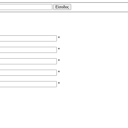
*
*
*
*
*