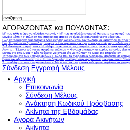
ΑΓΟΡΑΖΟΝΤΑΣ και ΠΟΥΛΩΝΤΑΣ:
Μήπως ήλθε η ώρα να αλλάξετε γειτονιά;
»
Μήπως αν αλλάζατε γειτονιά θα είχατε περιορισμό τω
Μεγάλα λάθη
»
Η πώληση του σπιτιού σας μπορεί να είναι μία εκπληκτικά χρονοβόρα υπ...
Πως θα πουλήσετε ευκολότερα
»
Δέκα κινήσεις διευκολύνουν τον πωλητή να καταστήσει το προς
Πως θα μάθετε τα "μυστικά" της αγοράς
»
Είτε πρόκειται για αγορά είτε για πώληση το κλειδί της ε
7+1 θανάσιμα αμαρτήματα
»
Η πώληση του σπιτιού σας μπορεί να είναι μία εκπληκτικά χρονοβό
Ακινητα : Έξυπνοι τρόποι για αγορά και πώληση
»
Η αγορά ακινήτων και κυρίως κατοικίας είναι 
Μαθήματα επιβίωσης
»
Είτε πρόκειται για αγορά είτε για πώληση το κλειδί της επιτυχίας είν...
Τα προβλήματα των μεταχειρισμένων
»
Τώρα που το αγοραστικό ενδιαφέρον στρέφεται σε μεταχειρ
Βρείτε την αξία του ακινήτου
»
Το πιο δημοφιλές σύνθημα στην αγορά ακινήτων ήταν πάντα "θέση,
Τα προβλήματα των μεταχειρισμένων
»
Τώρα που το αγοραστικό ενδιαφέρον στρέφεται σε μεταχειρ
Σύνδεση
Εγγραφή Μέλους
Αρχική
Επικοινωνία
Σύνδεση Μέλους
Ανάκτηση Κωδικού Πρόσβασης
Ακίνητα της Εβδομάδας
Αγορά Ακινήτων
Ακίνητα