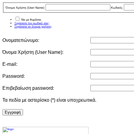
Όνομα Χρήστη (User Νame)
Κωδικός
Να με θυμάσαι
Ξεχάσατε τον κωδικό σας;
Ξεχάσατε το όνομα χρήστη;
Ονοματεπώνυμο:
Όνομα Χρήστη (User Νame):
E-mail:
Password:
Επιβεβαίωση password:
Τα πεδία με αστερίσκο (*) είναι υποχρεωτικά.
Eγγραφή