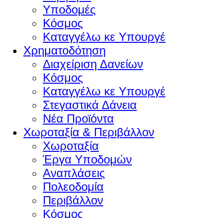
Υποδομές
Κόσμος
Καταγγέλω κε Υπουργέ
Χρηματοδότηση
Διαχείριση Δανείων
Κόσμος
Καταγγέλω κε Υπουργέ
Στεγαστικά Δάνεια
Νέα Προϊόντα
Χωροταξία & Περιβάλλον
Χωροταξία
Έργα Υποδομών
Αναπλάσεις
Πολεοδομία
Περιβάλλον
Κόσμος