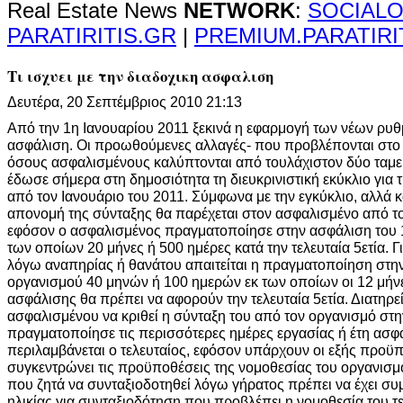
Real Estate News
NETWORK
:
SOCIALO
PARATIRITIS.GR
|
PREMIUM.PARATIRI
Τι ισχυει με την διαδοχικη ασφαλιση
Δευτέρα, 20 Σεπτέμβριος 2010 21:13
Από την 1η Ιανουαρίου 2011 ξεκινά η εφαρμογή των νέων ρυθμ
ασφάλιση. Οι προωθούμενες αλλαγές- που προβλέπονται στο 
όσους ασφαλισμένους καλύπτονται από τουλάχιστον δύο ταμε
έδωσε σήμερα στη δημοσιότητα τη διευκρινιστική εκύκλιο για 
από τον Ιανουάριο του 2011. Σύμφωνα με την εγκύκλιο, αλλά κ
απονομή της σύνταξης θα παρέχεται στον ασφαλισμένο από το
εφόσον ο ασφαλισμένος πραγματοποίησε στην ασφάλιση του 
των οποίων 20 μήνες ή 500 ημέρες κατά την τελευταία 5ετία. Γ
λόγω αναπηρίας ή θανάτου απαιτείται η πραγματοποίηση στην
οργανισμού 40 μηνών ή 100 ημερών εκ των οποίων οι 12 μήνε
ασφάλισης θα πρέπει να αφορούν την τελευταία 5ετία. Διατηρεί
ασφαλισμένου να κριθεί η σύνταξη του από τον οργανισμό στ
πραγματοποίησε τις περισσότερες ημέρες εργασίας ή έτη ασφ
περιλαμβάνεται ο τελευταίος, εφόσον υπάρχουν οι εξής προϋπ
συγκεντρώνει τις προϋποθέσεις της νομοθεσίας του οργανισμ
που ζητά να συνταξιοδοτηθεί λόγω γήρατος πρέπει να έχει σ
ηλικίας για συνταξιοδότηση που προβλέπει η νομοθεσία του τ