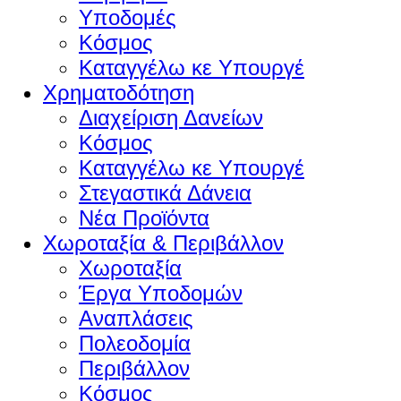
Υποδομές
Κόσμος
Καταγγέλω κε Υπουργέ
Χρηματοδότηση
Διαχείριση Δανείων
Κόσμος
Καταγγέλω κε Υπουργέ
Στεγαστικά Δάνεια
Νέα Προϊόντα
Χωροταξία & Περιβάλλον
Χωροταξία
Έργα Υποδομών
Αναπλάσεις
Πολεοδομία
Περιβάλλον
Κόσμος