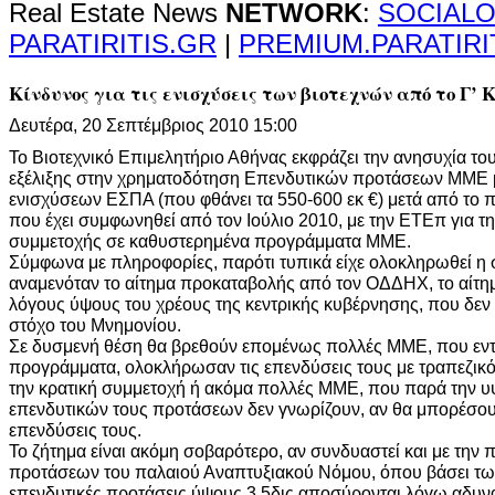
Real Estate News
NETWORK
:
SOCIALO
PARATIRITIS.GR
|
PREMIUM.PARATIRI
Κίνδυνος για τις ενισχύσεις των βιοτεχνών από το Γ’ 
Δευτέρα, 20 Σεπτέμβριος 2010 15:00
Το Βιοτεχνικό Επιμελητήριο Αθήνας εκφράζει την ανησυχία του
εξέλιξης στην χρηματοδότηση Επενδυτικών προτάσεων ΜΜΕ μ
ενισχύσεων ΕΣΠΑ (που φθάνει τα 550-600 εκ €) μετά από το π
που έχει συμφωνηθεί από τον Ιούλιο 2010, με την ΕΤΕπ για τ
συμμετοχής σε καθυστερημένα προγράμματα ΜΜΕ.
Σύμφωνα με πληροφορίες, παρότι τυπικά είχε ολοκληρωθεί η 
αναμενόταν το αίτημα προκαταβολής από τον ΟΔΔΗΧ, το αίτη
λόγους ύψους του χρέους της κεντρικής κυβέρνησης, που δεν 
στόχο του Μνημονίου.
Σε δυσμενή θέση θα βρεθούν επομένως πολλές ΜΜΕ, που εντ
προγράμματα, ολοκλήρωσαν τις επενδύσεις τους με τραπεζικό
την κρατική συμμετοχή ή ακόμα πολλές ΜΜΕ, που παρά την 
επενδυτικών τους προτάσεων δεν γνωρίζουν, αν θα μπορέσου
επενδύσεις τους.
Το ζήτημα είναι ακόμη σοβαρότερο, αν συνδυαστεί και με την 
προτάσεων του παλαιού Αναπτυξιακού Νόμου, όπου βάσει των
επενδυτικές προτάσεις ύψους 3,5δις αποσύρονται λόγω αδυνα