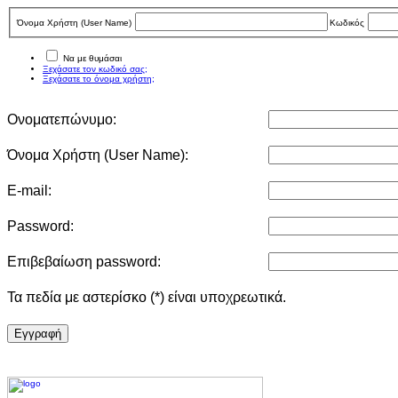
Όνομα Χρήστη (User Νame)
Κωδικός
Να με θυμάσαι
Ξεχάσατε τον κωδικό σας;
Ξεχάσατε το όνομα χρήστη;
Ονοματεπώνυμο:
Όνομα Χρήστη (User Νame):
E-mail:
Password:
Επιβεβαίωση password:
Τα πεδία με αστερίσκο (*) είναι υποχρεωτικά.
Eγγραφή