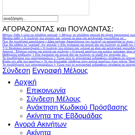
ΑΓΟΡΑΖΟΝΤΑΣ και ΠΟΥΛΩΝΤΑΣ:
Μήπως ήλθε η ώρα να αλλάξετε γειτονιά;
»
Μήπως αν αλλάζατε γειτονιά θα είχατε περιορισμό τω
Μεγάλα λάθη
»
Η πώληση του σπιτιού σας μπορεί να είναι μία εκπληκτικά χρονοβόρα υπ...
Πως θα πουλήσετε ευκολότερα
»
Δέκα κινήσεις διευκολύνουν τον πωλητή να καταστήσει το προς
Πως θα μάθετε τα "μυστικά" της αγοράς
»
Είτε πρόκειται για αγορά είτε για πώληση το κλειδί της ε
7+1 θανάσιμα αμαρτήματα
»
Η πώληση του σπιτιού σας μπορεί να είναι μία εκπληκτικά χρονοβό
Ακινητα : Έξυπνοι τρόποι για αγορά και πώληση
»
Η αγορά ακινήτων και κυρίως κατοικίας είναι 
Μαθήματα επιβίωσης
»
Είτε πρόκειται για αγορά είτε για πώληση το κλειδί της επιτυχίας είν...
Τα προβλήματα των μεταχειρισμένων
»
Τώρα που το αγοραστικό ενδιαφέρον στρέφεται σε μεταχειρ
Βρείτε την αξία του ακινήτου
»
Το πιο δημοφιλές σύνθημα στην αγορά ακινήτων ήταν πάντα "θέση,
Τα προβλήματα των μεταχειρισμένων
»
Τώρα που το αγοραστικό ενδιαφέρον στρέφεται σε μεταχειρ
Σύνδεση
Εγγραφή Μέλους
Αρχική
Επικοινωνία
Σύνδεση Μέλους
Ανάκτηση Κωδικού Πρόσβασης
Ακίνητα της Εβδομάδας
Αγορά Ακινήτων
Ακίνητα