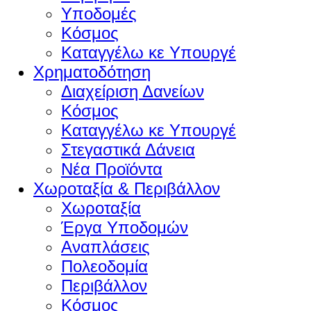
Υποδομές
Κόσμος
Καταγγέλω κε Υπουργέ
Χρηματοδότηση
Διαχείριση Δανείων
Κόσμος
Καταγγέλω κε Υπουργέ
Στεγαστικά Δάνεια
Νέα Προϊόντα
Χωροταξία & Περιβάλλον
Χωροταξία
Έργα Υποδομών
Αναπλάσεις
Πολεοδομία
Περιβάλλον
Κόσμος