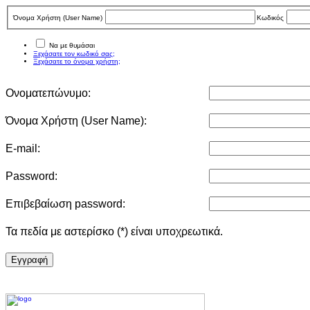
Όνομα Χρήστη (User Νame)
Κωδικός
Να με θυμάσαι
Ξεχάσατε τον κωδικό σας;
Ξεχάσατε το όνομα χρήστη;
Ονοματεπώνυμο:
Όνομα Χρήστη (User Νame):
E-mail:
Password:
Επιβεβαίωση password:
Τα πεδία με αστερίσκο (*) είναι υποχρεωτικά.
Eγγραφή