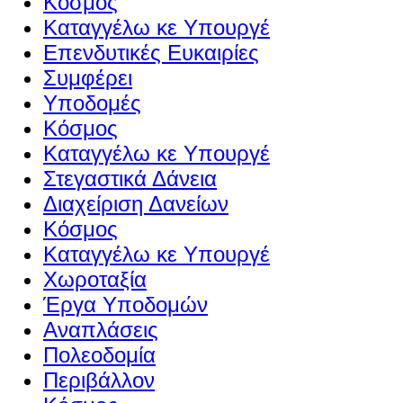
Κόσμος
Καταγγέλω κε Υπουργέ
Επενδυτικές Ευκαιρίες
Συμφέρει
Υποδομές
Κόσμος
Καταγγέλω κε Υπουργέ
Στεγαστικά Δάνεια
Διαχείριση Δανείων
Κόσμος
Καταγγέλω κε Υπουργέ
Χωροταξία
Έργα Υποδομών
Αναπλάσεις
Πολεοδομία
Περιβάλλον