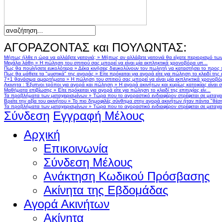
ΑΓΟΡΑΖΟΝΤΑΣ και ΠΟΥΛΩΝΤΑΣ:
Μήπως ήλθε η ώρα να αλλάξετε γειτονιά;
»
Μήπως αν αλλάζατε γειτονιά θα είχατε περιορισμό τω
Μεγάλα λάθη
»
Η πώληση του σπιτιού σας μπορεί να είναι μία εκπληκτικά χρονοβόρα υπ...
Πως θα πουλήσετε ευκολότερα
»
Δέκα κινήσεις διευκολύνουν τον πωλητή να καταστήσει το προς
Πως θα μάθετε τα "μυστικά" της αγοράς
»
Είτε πρόκειται για αγορά είτε για πώληση το κλειδί της ε
7+1 θανάσιμα αμαρτήματα
»
Η πώληση του σπιτιού σας μπορεί να είναι μία εκπληκτικά χρονοβό
Ακινητα : Έξυπνοι τρόποι για αγορά και πώληση
»
Η αγορά ακινήτων και κυρίως κατοικίας είναι 
Μαθήματα επιβίωσης
»
Είτε πρόκειται για αγορά είτε για πώληση το κλειδί της επιτυχίας είν...
Τα προβλήματα των μεταχειρισμένων
»
Τώρα που το αγοραστικό ενδιαφέρον στρέφεται σε μεταχειρ
Βρείτε την αξία του ακινήτου
»
Το πιο δημοφιλές σύνθημα στην αγορά ακινήτων ήταν πάντα "θέση,
Τα προβλήματα των μεταχειρισμένων
»
Τώρα που το αγοραστικό ενδιαφέρον στρέφεται σε μεταχειρ
Σύνδεση
Εγγραφή Μέλους
Αρχική
Επικοινωνία
Σύνδεση Μέλους
Ανάκτηση Κωδικού Πρόσβασης
Ακίνητα της Εβδομάδας
Αγορά Ακινήτων
Ακίνητα