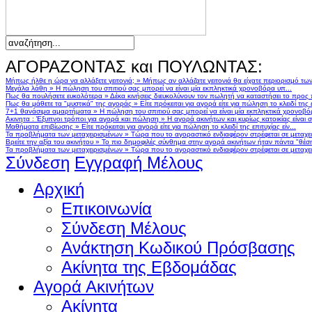
ΑΓΟΡΑΖΟΝΤΑΣ και ΠΟΥΛΩΝΤΑΣ:
Μήπως ήλθε η ώρα να αλλάξετε γειτονιά;
»
Μήπως αν αλλάζατε γειτονιά θα είχατε περιορισμό τω
Μεγάλα λάθη
»
Η πώληση του σπιτιού σας μπορεί να είναι μία εκπληκτικά χρονοβόρα υπ...
Πως θα πουλήσετε ευκολότερα
»
Δέκα κινήσεις διευκολύνουν τον πωλητή να καταστήσει το προς
Πως θα μάθετε τα "μυστικά" της αγοράς
»
Είτε πρόκειται για αγορά είτε για πώληση το κλειδί της ε
7+1 θανάσιμα αμαρτήματα
»
Η πώληση του σπιτιού σας μπορεί να είναι μία εκπληκτικά χρονοβό
Ακινητα : Έξυπνοι τρόποι για αγορά και πώληση
»
Η αγορά ακινήτων και κυρίως κατοικίας είναι 
Μαθήματα επιβίωσης
»
Είτε πρόκειται για αγορά είτε για πώληση το κλειδί της επιτυχίας είν...
Τα προβλήματα των μεταχειρισμένων
»
Τώρα που το αγοραστικό ενδιαφέρον στρέφεται σε μεταχειρ
Βρείτε την αξία του ακινήτου
»
Το πιο δημοφιλές σύνθημα στην αγορά ακινήτων ήταν πάντα "θέση,
Τα προβλήματα των μεταχειρισμένων
»
Τώρα που το αγοραστικό ενδιαφέρον στρέφεται σε μεταχειρ
Σύνδεση
Εγγραφή Μέλους
Αρχική
Επικοινωνία
Σύνδεση Μέλους
Ανάκτηση Κωδικού Πρόσβασης
Ακίνητα της Εβδομάδας
Αγορά Ακινήτων
Ακίνητα