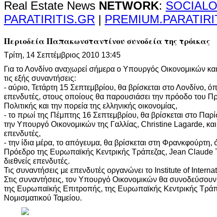
Real Estate News
NETWORK
:
SOCIALO
PARATIRITIS.GR
|
PREMIUM.PARATIRI
Περιοδεία Παπακωνσταντίνου συνοδεία της τρόικας
Τρίτη, 14 Σεπτέμβριος 2010 13:45
Για το Λονδίνο αναχωρεί σήμερα ο Υπουργός Οικονομικών και 
τις εξής συναντήσεις:
- αύριο, Τετάρτη 15 Σεπτεμβρίου, θα βρίσκεται στο Λονδίνο, ό
επενδυτές, στους οποίους θα παρουσιάσει την πρόοδο του Π
Πολιτικής και την πορεία της ελληνικής οικονομίας,
- το πρωί της Πέμπτης 16 Σεπτεμβρίου, θα βρίσκεται στο Παρί
την Υπουργό Οικονομικών της Γαλλίας, Christine Lagarde, και 
επενδυτές,
- την ίδια μέρα, το απόγευμα, θα βρίσκεται στη Φρανκφούρτη, 
Πρόεδρο της Ευρωπαϊκής Κεντρικής Τράπεζας, Jean Claude Tr
διεθνείς επενδυτές.
Τις συναντήσεις με επενδυτές οργανώνει το Institute of Internat
Στις συναντήσεις, τον Υπουργό Οικονομικών θα συνοδεύσουν 
της Ευρωπαϊκής Επιτροπής, της Ευρωπαϊκής Κεντρικής Τράπε
Νομισματικού Ταμείου.