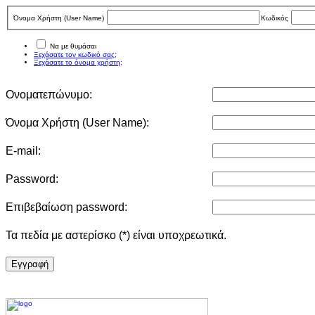
Όνομα Χρήστη (User Νame)
Κωδικός
Να με θυμάσαι
Ξεχάσατε τον κωδικό σας;
Ξεχάσατε το όνομα χρήστη;
Ονοματεπώνυμο:
Όνομα Χρήστη (User Νame):
E-mail:
Password:
Επιβεβαίωση password:
Τα πεδία με αστερίσκο (*) είναι υποχρεωτικά.
Eγγραφή