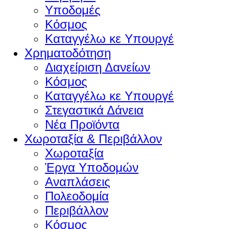
Υποδομές
Κόσμος
Καταγγέλω κε Υπουργέ
Χρηματοδότηση
Διαχείριση Δανείων
Κόσμος
Καταγγέλω κε Υπουργέ
Στεγαστικά Δάνεια
Νέα Προϊόντα
Χωροταξία & Περιβάλλον
Χωροταξία
Έργα Υποδομών
Αναπλάσεις
Πολεοδομία
Περιβάλλον
Κόσμος