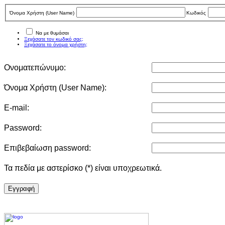
Όνομα Χρήστη (User Νame)
Κωδικός
Να με θυμάσαι
Ξεχάσατε τον κωδικό σας;
Ξεχάσατε το όνομα χρήστη;
Ονοματεπώνυμο:
Όνομα Χρήστη (User Νame):
E-mail:
Password:
Επιβεβαίωση password:
Τα πεδία με αστερίσκο (*) είναι υποχρεωτικά.
Eγγραφή