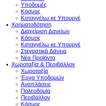
Υποδομές
Κόσμος
Καταγγέλω κε Υπουργέ
Χρηματοδότηση
Διαχείριση Δανείων
Κόσμος
Καταγγέλω κε Υπουργέ
Στεγαστικά Δάνεια
Νέα Προϊόντα
Χωροταξία & Περιβάλλον
Χωροταξία
Έργα Υποδομών
Αναπλάσεις
Πολεοδομία
Περιβάλλον
Κόσμος