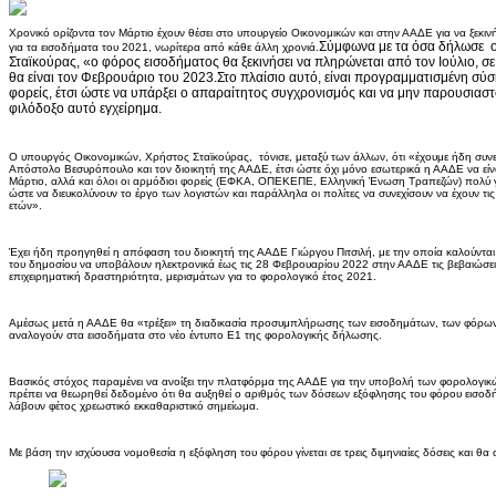
Χρονικό ορίζοντα τον Μάρτιο έχουν θέσει στο υπουργείο Οικονομικών και στην ΑΑΔΕ για να ξε
Σύμφωνα με τα όσα δήλωσε 
για τα εισοδήματα του 2021, νωρίτερα από κάθε άλλη χρονιά.
Σταϊκούρας, «ο φόρος εισοδήματος θα ξεκινήσει να πληρώνεται από τον Ιούλιο, σε
θα είναι τον Φεβρουάριο του 2023.
Στο πλαίσιο αυτό, είναι προγραμματισμένη σύ
φορείς, έτσι ώστε να υπάρξει ο απαραίτητος συγχρονισμός και να μην παρουσιασ
φιλόδοξο αυτό εγχείρημα.
Ο υπουργός Οικονομικών, Χρήστος Σταϊκούρας, τόνισε, μεταξύ των άλλων, ότι «έχουμε ήδη συν
Απόστολο Βεσυρόπουλο και τον διοικητή της ΑΑΔΕ, έτσι ώστε όχι μόνο εσωτερικά η ΑΑΔΕ να είνα
Μάρτιο, αλλά και όλοι οι αρμόδιοι φορείς (ΕΦΚΑ, ΟΠΕΚΕΠΕ, Ελληνική Ένωση Τραπεζών) πολύ γ
ώστε να διευκολύνουν το έργο των λογιστών και παράλληλα οι πολίτες να συνεχίσουν να έχουν τις 
ετών».
Έχει ήδη προηγηθεί η απόφαση του διοικητή της ΑΑΔΕ Γιώργου Πιτσιλή, με την οποία καλούνται τ
του δημοσίου να υποβάλουν ηλεκτρονικά έως τις 28 Φεβρουαρίου 2022 στην ΑΑΔΕ τις βεβαιώσ
επιχειρηματική δραστηριότητα, μερισμάτων για το φορολογικό έτος 2021.
Αμέσως μετά η ΑΑΔΕ θα «τρέξει» τη διαδικασία προσυμπλήρωσης των εισοδημάτων, των φόρ
αναλογούν στα εισοδήματα στο νέο έντυπο Ε1 της φορολογικής δήλωσης.
Βασικός στόχος παραμένει να ανοίξει την πλατφόρμα της ΑΑΔΕ για την υποβολή των φορολογικ
πρέπει να θεωρηθεί δεδομένο ότι θα αυξηθεί ο αριθμός των δόσεων εξόφλησης του φόρου εισο
λάβουν φέτος χρεωστικό εκκαθαριστικό σημείωμα.
Με βάση την ισχύουσα νομοθεσία η εξόφληση του φόρου γίνεται σε τρεις διμηνιαίες δόσεις και θα α