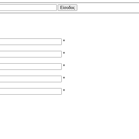
*
*
*
*
*