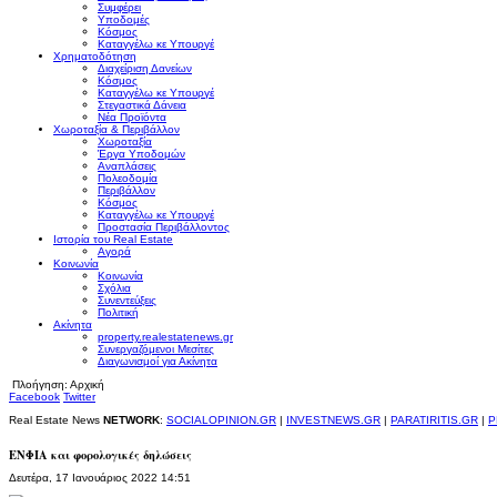
Συμφέρει
Υποδομές
Κόσμος
Καταγγέλω κε Υπουργέ
Χρηματοδότηση
Διαχείριση Δανείων
Κόσμος
Καταγγέλω κε Υπουργέ
Στεγαστικά Δάνεια
Νέα Προϊόντα
Χωροταξία & Περιβάλλον
Χωροταξία
Έργα Υποδομών
Αναπλάσεις
Πολεοδομία
Περιβάλλον
Κόσμος
Καταγγέλω κε Υπουργέ
Προστασία Περιβάλλοντος
Ιστορία του Real Estate
Αγορά
Κοινωνία
Κοινωνία
Σχόλια
Συνεντεύξεις
Πολιτική
Ακίνητα
property.realestatenews.gr
Συνεργαζόμενοι Μεσίτες
Διαγωνισμοί για Ακίνητα
Πλοήγηση:
Αρχική
Facebook
Twitter
Real Estate News
NETWORK
:
SOCIALOPINION.GR
|
INVESTNEWS.GR
|
PARATIRITIS.GR
|
P
ΕΝΦΙΑ και φορολογικές δηλώσεις
Δευτέρα, 17 Ιανουάριος 2022 14:51