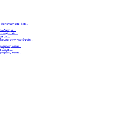
ν δαπανών σας; Ναι...
 πώληση α...
πιτυχίας είν...
ρα υπ...
σίγουρα στην «κατάψυξη...
ισμένες κατοι...
 θέση,...
ισμένες κατοι...