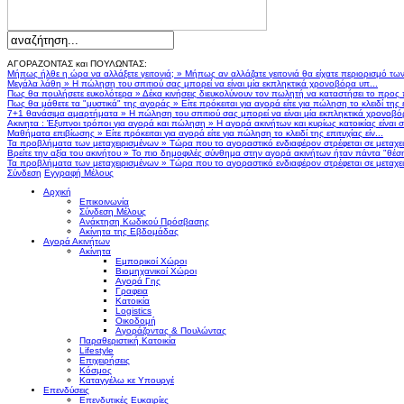
ΑΓΟΡΑΖΟΝΤΑΣ και ΠΟΥΛΩΝΤΑΣ:
Μήπως ήλθε η ώρα να αλλάξετε γειτονιά;
»
Μήπως αν αλλάζατε γειτονιά θα είχατε περιορισμό τω
Μεγάλα λάθη
»
Η πώληση του σπιτιού σας μπορεί να είναι μία εκπληκτικά χρονοβόρα υπ...
Πως θα πουλήσετε ευκολότερα
»
Δέκα κινήσεις διευκολύνουν τον πωλητή να καταστήσει το προς
Πως θα μάθετε τα "μυστικά" της αγοράς
»
Είτε πρόκειται για αγορά είτε για πώληση το κλειδί της ε
7+1 θανάσιμα αμαρτήματα
»
Η πώληση του σπιτιού σας μπορεί να είναι μία εκπληκτικά χρονοβό
Ακινητα : Έξυπνοι τρόποι για αγορά και πώληση
»
Η αγορά ακινήτων και κυρίως κατοικίας είναι 
Μαθήματα επιβίωσης
»
Είτε πρόκειται για αγορά είτε για πώληση το κλειδί της επιτυχίας είν...
Τα προβλήματα των μεταχειρισμένων
»
Τώρα που το αγοραστικό ενδιαφέρον στρέφεται σε μεταχειρ
Βρείτε την αξία του ακινήτου
»
Το πιο δημοφιλές σύνθημα στην αγορά ακινήτων ήταν πάντα "θέση,
Τα προβλήματα των μεταχειρισμένων
»
Τώρα που το αγοραστικό ενδιαφέρον στρέφεται σε μεταχειρ
Σύνδεση
Εγγραφή Μέλους
Αρχική
Επικοινωνία
Σύνδεση Μέλους
Ανάκτηση Κωδικού Πρόσβασης
Ακίνητα της Εβδομάδας
Αγορά Ακινήτων
Ακίνητα
Εμπορικοί Χώροι
Βιομηχανικοί Χώροι
Αγορά Γης
Γραφεια
Κατοικία
Logistics
Οικοδομή
Αγοράζοντας & Πουλώντας
Παραθεριστική Κατοικία
Lifestyle
Επιχειρήσεις
Κόσμος
Καταγγέλω κε Υπουργέ
Επενδύσεις
Επενδυτικές Ευκαιρίες