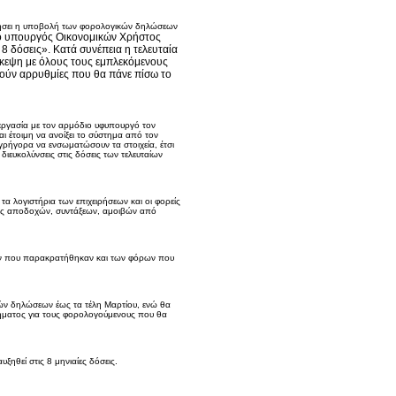
κινήσει η υποβολή των φορολογικών δηλώσεων
ο υπουργός Οικονομικών Χρήστος
 8 δόσεις». Κατά συνέπεια η τελευταία
σκεψη με όλους τους εμπλεκόμενους
τούν αρρυθμίες που θα πάνε πίσω το
εργασία με τον αρμόδιο υφυπουργό τον
ι έτοιμη να ανοίξει το σύστημα από τον
ρήγορα να ενσωματώσουν τα στοιχεία, έτσι
διευκολύνσεις στις δόσεις των τελευταίων
α λογιστήρια των επιχειρήσεων και οι φορείς
εις αποδοχών, συντάξεων, αμοιβών από
ων που παρακρατήθηκαν και των φόρων που
ών δηλώσεων έως τα τέλη Μαρτίου, ενώ θα
δήματος για τους φορολογούμενους που θα
υξηθεί στις 8 μηνιαίες δόσεις.