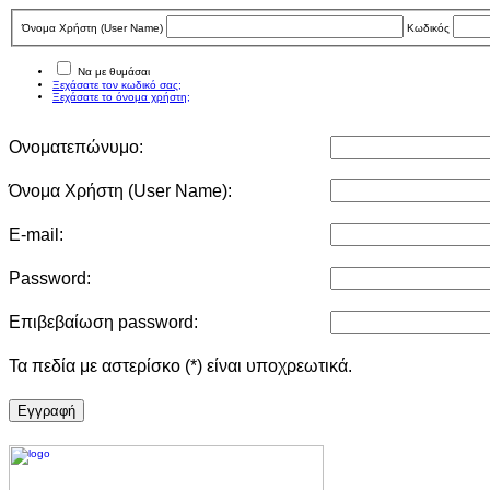
Όνομα Χρήστη (User Νame)
Κωδικός
Να με θυμάσαι
Ξεχάσατε τον κωδικό σας;
Ξεχάσατε το όνομα χρήστη;
Ονοματεπώνυμο:
Όνομα Χρήστη (User Νame):
E-mail:
Password:
Επιβεβαίωση password:
Τα πεδία με αστερίσκο (*) είναι υποχρεωτικά.
Eγγραφή