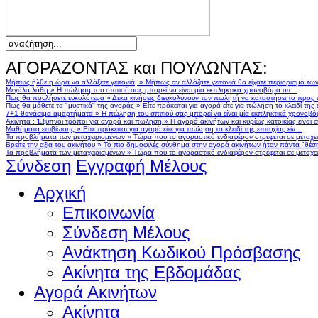
ΑΓΟΡΑΖΟΝΤΑΣ και ΠΟΥΛΩΝΤΑΣ:
Μήπως ήλθε η ώρα να αλλάξετε γειτονιά;
»
Μήπως αν αλλάζατε γειτονιά θα είχατε περιορισμό τω
Μεγάλα λάθη
»
Η πώληση του σπιτιού σας μπορεί να είναι μία εκπληκτικά χρονοβόρα υπ...
Πως θα πουλήσετε ευκολότερα
»
Δέκα κινήσεις διευκολύνουν τον πωλητή να καταστήσει το προς
Πως θα μάθετε τα "μυστικά" της αγοράς
»
Είτε πρόκειται για αγορά είτε για πώληση το κλειδί της ε
7+1 θανάσιμα αμαρτήματα
»
Η πώληση του σπιτιού σας μπορεί να είναι μία εκπληκτικά χρονοβό
Ακινητα : Έξυπνοι τρόποι για αγορά και πώληση
»
Η αγορά ακινήτων και κυρίως κατοικίας είναι 
Μαθήματα επιβίωσης
»
Είτε πρόκειται για αγορά είτε για πώληση το κλειδί της επιτυχίας είν...
Τα προβλήματα των μεταχειρισμένων
»
Τώρα που το αγοραστικό ενδιαφέρον στρέφεται σε μεταχειρ
Βρείτε την αξία του ακινήτου
»
Το πιο δημοφιλές σύνθημα στην αγορά ακινήτων ήταν πάντα "θέση,
Τα προβλήματα των μεταχειρισμένων
»
Τώρα που το αγοραστικό ενδιαφέρον στρέφεται σε μεταχειρ
Σύνδεση
Εγγραφή Μέλους
Αρχική
Επικοινωνία
Σύνδεση Μέλους
Ανάκτηση Κωδικού Πρόσβασης
Ακίνητα της Εβδομάδας
Αγορά Ακινήτων
Ακίνητα