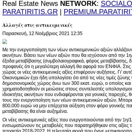
Real Estate News
NETWORK
:
SOCIALO
PARATIRITIS.GR
|
PREMIUM.PARATIRI
Αλλαγές στις αντικειμενικές
Παρασκευή, 12 Νοέμβριος 2021 12:35
Με την ενεργοποίηση των νέων αντικειμενικών αξιών αλλάζου
ακινήτων. Βάσει των νέων αξιών που θα ισχύσουν από την 1η/
έξοδα μεταβίβασης (συμβολαιογραφικά, φόρος μεταβίβασης, δημ
προφανές ότι η μεγαλύτερη αλλαγή θα αφορά τον ΕΝΦΙΑ. Στις
χώρας οι νέες αντικειμενικές αξίες επιφέρουν αυξήσεις. Γι’ αυτ
Οικονομικών έχει ήδη υπολογίσει ότι από τις νέες τιμές ζώνης
δημοσιονομικός χώρος άνω των 300 εκατ. ευρώ, ο οποίος και θ
χρηματοδοτηθούν οι μειώσεις στους συντελεστές υπολογισμού
ιδιοκτήτες ακινήτων που ενδιαφέρονται για γονικές παροχές,
τους την ενεργοποίηση των νέων αντικειμενικών αξιών. Μπορ
800.000 ευρώ να μην επέρχεται αύξηση στον φόρο γονικής π
μεταβίβασης θα είναι αυξημένα.
Οι νέες αντικειμενικές αξίες που ενεργοποιούνται από την 1η/
ενσωματώνουν τις μεταβολές που παρατηρήθηκαν στις αξίες τ
τετραετία 2018-2022. Η τελευταία φορά που έγινε «επικαιροπο