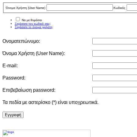
Όνομα Χρήστη (User Νame)
Κωδικός
Να με θυμάσαι
Ξεχάσατε τον κωδικό σας;
Ξεχάσατε το όνομα χρήστη;
Ονοματεπώνυμο:
Όνομα Χρήστη (User Νame):
E-mail:
Password:
Επιβεβαίωση password:
Τα πεδία με αστερίσκο (*) είναι υποχρεωτικά.
Eγγραφή