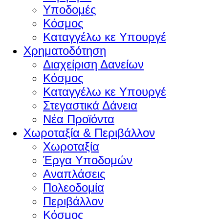
Υποδομές
Κόσμος
Καταγγέλω κε Υπουργέ
Χρηματοδότηση
Διαχείριση Δανείων
Κόσμος
Καταγγέλω κε Υπουργέ
Στεγαστικά Δάνεια
Νέα Προϊόντα
Χωροταξία & Περιβάλλον
Χωροταξία
Έργα Υποδομών
Αναπλάσεις
Πολεοδομία
Περιβάλλον
Κόσμος