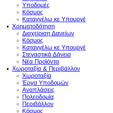
Υποδομές
Κόσμος
Καταγγέλω κε Υπουργέ
Χρηματοδότηση
Διαχείριση Δανείων
Κόσμος
Καταγγέλω κε Υπουργέ
Στεγαστικά Δάνεια
Νέα Προϊόντα
Χωροταξία & Περιβάλλον
Χωροταξία
Έργα Υποδομών
Αναπλάσεις
Πολεοδομία
Περιβάλλον
Κόσμος