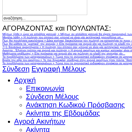
ΑΓΟΡΑΖΟΝΤΑΣ και ΠΟΥΛΩΝΤΑΣ:
Μήπως ήλθε η ώρα να αλλάξετε γειτονιά;
»
Μήπως αν αλλάζατε γειτονιά θα είχατε περιορισμό τω
Μεγάλα λάθη
»
Η πώληση του σπιτιού σας μπορεί να είναι μία εκπληκτικά χρονοβόρα υπ...
Πως θα πουλήσετε ευκολότερα
»
Δέκα κινήσεις διευκολύνουν τον πωλητή να καταστήσει το προς
Πως θα μάθετε τα "μυστικά" της αγοράς
»
Είτε πρόκειται για αγορά είτε για πώληση το κλειδί της ε
7+1 θανάσιμα αμαρτήματα
»
Η πώληση του σπιτιού σας μπορεί να είναι μία εκπληκτικά χρονοβό
Ακινητα : Έξυπνοι τρόποι για αγορά και πώληση
»
Η αγορά ακινήτων και κυρίως κατοικίας είναι 
Μαθήματα επιβίωσης
»
Είτε πρόκειται για αγορά είτε για πώληση το κλειδί της επιτυχίας είν...
Τα προβλήματα των μεταχειρισμένων
»
Τώρα που το αγοραστικό ενδιαφέρον στρέφεται σε μεταχειρ
Βρείτε την αξία του ακινήτου
»
Το πιο δημοφιλές σύνθημα στην αγορά ακινήτων ήταν πάντα "θέση,
Τα προβλήματα των μεταχειρισμένων
»
Τώρα που το αγοραστικό ενδιαφέρον στρέφεται σε μεταχειρ
Σύνδεση
Εγγραφή Μέλους
Αρχική
Επικοινωνία
Σύνδεση Μέλους
Ανάκτηση Κωδικού Πρόσβασης
Ακίνητα της Εβδομάδας
Αγορά Ακινήτων
Ακίνητα