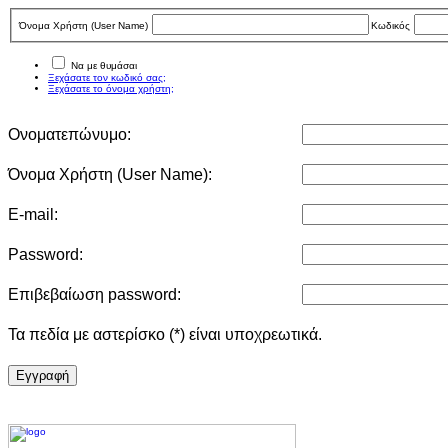
Όνομα Χρήστη (User Νame)
Κωδικός
Να με θυμάσαι
Ξεχάσατε τον κωδικό σας;
Ξεχάσατε το όνομα χρήστη;
Ονοματεπώνυμο:
Όνομα Χρήστη (User Νame):
E-mail:
Password:
Επιβεβαίωση password:
Τα πεδία με αστερίσκο (*) είναι υποχρεωτικά.
Eγγραφή