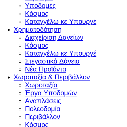
Υποδομές
Κόσμος
Καταγγέλω κε Υπουργέ
Χρηματοδότηση
Διαχείριση Δανείων
Κόσμος
Καταγγέλω κε Υπουργέ
Στεγαστικά Δάνεια
Νέα Προϊόντα
Χωροταξία & Περιβάλλον
Χωροταξία
Έργα Υποδομών
Αναπλάσεις
Πολεοδομία
Περιβάλλον
Κόσμος