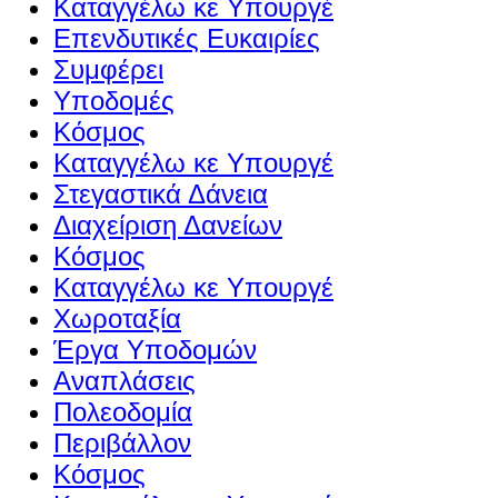
Καταγγέλω κε Υπουργέ
Επενδυτικές Ευκαιρίες
Συμφέρει
Υποδομές
Κόσμος
Καταγγέλω κε Υπουργέ
Στεγαστικά Δάνεια
Διαχείριση Δανείων
Κόσμος
Καταγγέλω κε Υπουργέ
Χωροταξία
Έργα Υποδομών
Αναπλάσεις
Πολεοδομία
Περιβάλλον
Κόσμος