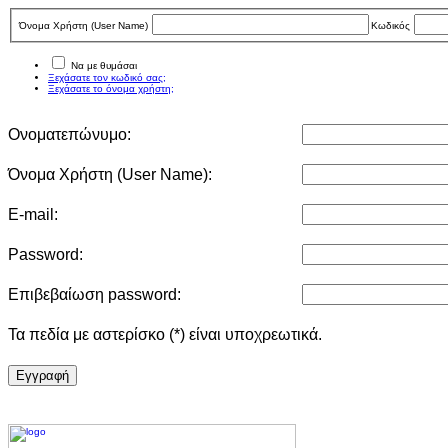
Όνομα Χρήστη (User Νame)
Κωδικός
Να με θυμάσαι
Ξεχάσατε τον κωδικό σας;
Ξεχάσατε το όνομα χρήστη;
Ονοματεπώνυμο:
Όνομα Χρήστη (User Νame):
E-mail:
Password:
Επιβεβαίωση password:
Τα πεδία με αστερίσκο (*) είναι υποχρεωτικά.
Eγγραφή