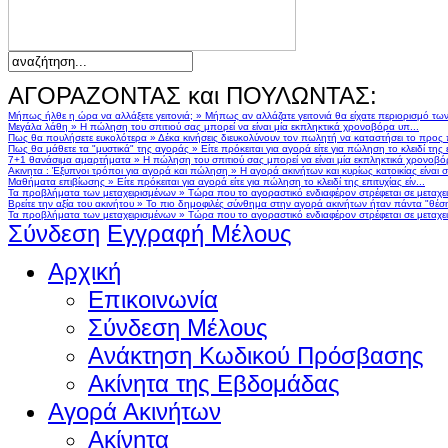
ΑΓΟΡΑΖΟΝΤΑΣ και ΠΟΥΛΩΝΤΑΣ:
Μήπως ήλθε η ώρα να αλλάξετε γειτονιά;
»
Μήπως αν αλλάζατε γειτονιά θα είχατε περιορισμό τω
Μεγάλα λάθη
»
Η πώληση του σπιτιού σας μπορεί να είναι μία εκπληκτικά χρονοβόρα υπ...
Πως θα πουλήσετε ευκολότερα
»
Δέκα κινήσεις διευκολύνουν τον πωλητή να καταστήσει το προς
Πως θα μάθετε τα "μυστικά" της αγοράς
»
Είτε πρόκειται για αγορά είτε για πώληση το κλειδί της ε
7+1 θανάσιμα αμαρτήματα
»
Η πώληση του σπιτιού σας μπορεί να είναι μία εκπληκτικά χρονοβό
Ακινητα : Έξυπνοι τρόποι για αγορά και πώληση
»
Η αγορά ακινήτων και κυρίως κατοικίας είναι 
Μαθήματα επιβίωσης
»
Είτε πρόκειται για αγορά είτε για πώληση το κλειδί της επιτυχίας είν...
Τα προβλήματα των μεταχειρισμένων
»
Τώρα που το αγοραστικό ενδιαφέρον στρέφεται σε μεταχειρ
Βρείτε την αξία του ακινήτου
»
Το πιο δημοφιλές σύνθημα στην αγορά ακινήτων ήταν πάντα "θέση,
Τα προβλήματα των μεταχειρισμένων
»
Τώρα που το αγοραστικό ενδιαφέρον στρέφεται σε μεταχειρ
Σύνδεση
Εγγραφή Μέλους
Αρχική
Επικοινωνία
Σύνδεση Μέλους
Ανάκτηση Κωδικού Πρόσβασης
Ακίνητα της Εβδομάδας
Αγορά Ακινήτων
Ακίνητα