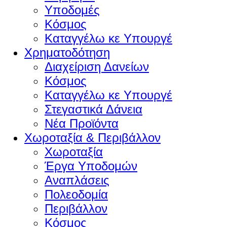
Υποδομές
Κόσμος
Καταγγέλω κε Υπουργέ
Χρηματοδότηση
Διαχείριση Δανείων
Κόσμος
Καταγγέλω κε Υπουργέ
Στεγαστικά Δάνεια
Νέα Προϊόντα
Χωροταξία & Περιβάλλον
Χωροταξία
Έργα Υποδομών
Αναπλάσεις
Πολεοδομία
Περιβάλλον
Κόσμος