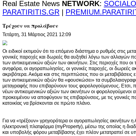
Real Estate News
NETWORK
:
SOCIALO
PARATIRITIS.GR
|
PREMIUM.PARATIRI
Τρέχουν να προλάβουν
Τετάρτη, 31 Μάρτιος 2021 12:09
Οι ειδικοί εκτιμούν ότι το επόμενο διάστημα ο ρυθμός στις μετ
γονικές παροχές και δωρεές θα αυξηθεί λόγω των αλλαγών πο
των αντικειμενικών αξιών των ακινήτων. Στις περιοχές που οι
ανηφόρα, οι αγοραπωλησίες, οι γονικές παροχές, οι δωρεές α
ακριβότερα. Ακόμα και στις περιπτώσεις που οι μεταβιβάσεις 
των αντικειμενικών αξιών θα «φουσκώσει» τα συμβολαιογραφι
μεταγραφής που επιβαρύνουν τους φορολογούμενους. Ετσι, π
νέων αντικειμενικών αξιών των ακινήτων οι φορολογούμενοι 
προκειμένου να αποφύγουν τις επιβαρύνσεις, με τις γονικές 
κατοικίας να βρίσκονται σε πρώτο πλάνο.
Για να «τρέξουν» γρηγορότερα οι αγοραπωλησίες ακινήτων η Α
ηλεκτρονική πλατφόρμα (myProperty), μέσω της οποίας η δι
και υποβολής φόρου μεταβίβασης έχει πλέον μετατραπεί σε υ