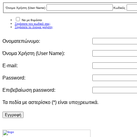
Όνομα Χρήστη (User Νame)
Κωδικός
Να με θυμάσαι
Ξεχάσατε τον κωδικό σας;
Ξεχάσατε το όνομα χρήστη;
Ονοματεπώνυμο:
Όνομα Χρήστη (User Νame):
E-mail:
Password:
Επιβεβαίωση password:
Τα πεδία με αστερίσκο (*) είναι υποχρεωτικά.
Eγγραφή