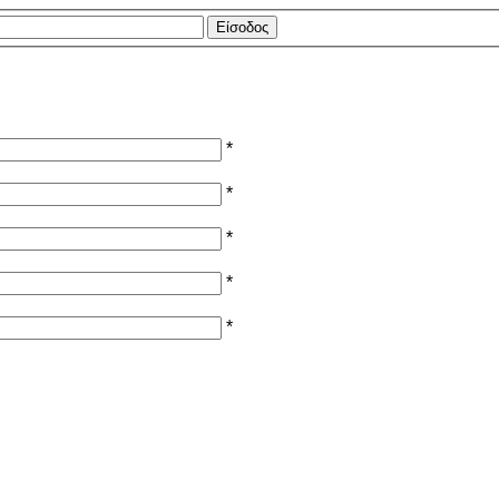
*
*
*
*
*