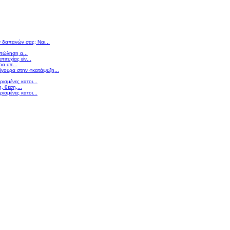
ν δαπανών σας; Ναι...
 πώληση α...
πιτυχίας είν...
ρα υπ...
σίγουρα στην «κατάψυξη...
ισμένες κατοι...
 θέση,...
ισμένες κατοι...