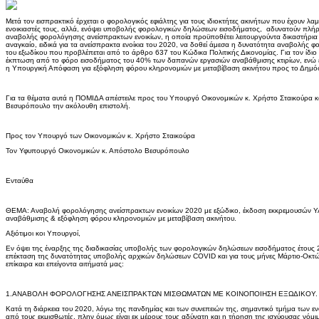
Μετά τον εισπρακτικό έρχεται ο φορολογικός εφιάλτης για τους ιδιοκτήτες ακινήτων που έχουν λ
ενοικιαστές τους, αλλά, ενόψει υποβολής φορολογικών δηλώσεων εισοδήματος, αδυνατούν πλήρ
αναβολής φορολόγησης ανείσπρακτων ενοικίων, η οποία προϋποθέτει λειτουργούντα δικαστήρια και
αναγκαίο, ειδικά για τα ανείσπρακτα ενοίκια του 2020, να δοθεί άμεσα η δυνατότητα αναβολής 
του εξωδίκου που προβλέπεται από το άρθρο 637 του Κώδικα Πολιτικής Δικονομίας. Για τον ίδιο 
έκπτωση από το φόρο εισοδήματος του 40% των δαπανών εργασιών αναβάθμισης κτιρίων, ενώ ε
η Υπουργική Απόφαση για εξόφληση φόρου κληρονομιών με μεταβίβαση ακινήτου προς το Δημόσ
Για τα θέματα αυτά η ΠΟΜΙΔΑ απέστειλε προς του Υπουργό Οικονομικών κ. Χρήστο Σταικούρα κ
Βεσυρόπουλο την ακόλουθη επιστολή.
Προς τον Υπουργό των Οικονομικών κ. Χρήστο Σταικούρα
Τον Υφυπουργό Οικονομικών κ. Απόστολο Βεσυρόπουλο
Ενταύθα Αθήνα, 15.3
ΘΕΜΑ: Αναβολή φορολόγησης ανείσπρακτων ενοικίων 2020 με εξώδικο, έκδοση εκκρεμουσών Υ
αναβάθμισης & εξόφληση φόρου κληρονομιών με μεταβίβαση ακινήτου.
Αξιότιμοι κοι Υπουργοί,
Εν όψει της έναρξης της διαδικασίας υποβολής των φορολογικών δηλώσεων εισοδήματος έτους 20
επέκταση της δυνατότητας υποβολής αρχικών δηλώσεων COVID και για τους μήνες Μάρτιο-Οκτώβ
επίκαιρα και επείγοντα αιτήματά μας:
1.ΑΝΑΒΟΛΗ ΦΟΡΟΛΟΓΗΣΗΣ ΑΝΕΙΣΠΡΑΚΤΩΝ ΜΙΣΘΩΜΑΤΩΝ ΜΕ ΚΟΙΝΟΠΟΙΗΣΗ ΕΞΩΔΙΚΟΥ.
Κατά τη διάρκεια του 2020, λόγω της πανδημίας και των συνεπειών της, σημαντικό τμήμα των ενο
από τους εκμισθωτές, πλην όμως είναι εκ μέρους τους αδύνατη και η τήρηση της ισχύουσας νόμ