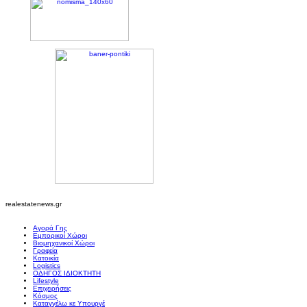
realestatenews.gr
Αγορά Γης
Εμπορικοί Χώροι
Βιομηχανικοί Χώροι
Γραφεία
Κατοικία
Logistics
ΟΔΗΓΟΣ ΙΔΙΟΚΤΗΤΗ
Lifestyle
Επιχειρήσεις
Κόσμος
Καταγγέλω κε Υπουργέ