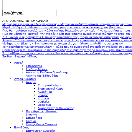
ΑΓΟΡΑΖΟΝΤΑΣ και ΠΟΥΛΩΝΤΑΣ:
Μήπως ήλθε η ώρα να αλλάξετε γειτονιά;
»
Μήπως αν αλλάζατε γειτονιά θα είχατε περιορισμό τω
Μεγάλα λάθη
»
Η πώληση του σπιτιού σας μπορεί να είναι μία εκπληκτικά χρονοβόρα υπ...
Πως θα πουλήσετε ευκολότερα
»
Δέκα κινήσεις διευκολύνουν τον πωλητή να καταστήσει το προς
Πως θα μάθετε τα "μυστικά" της αγοράς
»
Είτε πρόκειται για αγορά είτε για πώληση το κλειδί της ε
7+1 θανάσιμα αμαρτήματα
»
Η πώληση του σπιτιού σας μπορεί να είναι μία εκπληκτικά χρονοβό
Ακινητα : Έξυπνοι τρόποι για αγορά και πώληση
»
Η αγορά ακινήτων και κυρίως κατοικίας είναι 
Μαθήματα επιβίωσης
»
Είτε πρόκειται για αγορά είτε για πώληση το κλειδί της επιτυχίας είν...
Τα προβλήματα των μεταχειρισμένων
»
Τώρα που το αγοραστικό ενδιαφέρον στρέφεται σε μεταχειρ
Βρείτε την αξία του ακινήτου
»
Το πιο δημοφιλές σύνθημα στην αγορά ακινήτων ήταν πάντα "θέση,
Τα προβλήματα των μεταχειρισμένων
»
Τώρα που το αγοραστικό ενδιαφέρον στρέφεται σε μεταχειρ
Σύνδεση
Εγγραφή Μέλους
Αρχική
Επικοινωνία
Σύνδεση Μέλους
Ανάκτηση Κωδικού Πρόσβασης
Ακίνητα της Εβδομάδας
Αγορά Ακινήτων
Ακίνητα
Εμπορικοί Χώροι
Βιομηχανικοί Χώροι
Αγορά Γης
Γραφεια
Κατοικία
Logistics
Οικοδομή
Αγοράζοντας & Πουλώντας
Παραθεριστική Κατοικία
Lifestyle
Επιχειρήσεις
Κόσμος
Καταγγέλω κε Υπουργέ
Επενδύσεις
Επενδυτικές Ευκαιρίες