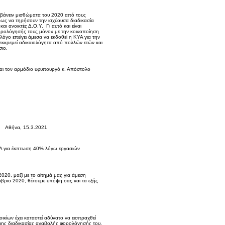
αμβάνειν μισθώματα του 2020 από τους
ως να τηρήσουν την ισχύουσα διαδικασία
 ανοικτές Δ.Ο.Υ. Γι΄αυτό και είναι
φορολόγησής τους μόνον με την κοινοποίηση
λόγο επείγει άμεσα να εκδοθεί η ΚΥΑ για την
κκρεμεί αδικαιολόγητα από πολλών ετών και
ιο.
αι τον αρμόδιο υφυπουργό κ. Απόστολο
.2021
Α για έκπτωση 40% λόγω εργασιών
20, μαζί με το αίτημά μας για άμεση
ριο 2020, θέτουμε υπόψη σας και τα εξής
ικίων έχει καταστεί αδύνατο να εισπραχθεί
ιμης διαδικασίας αναβολής φορολόγησής του,