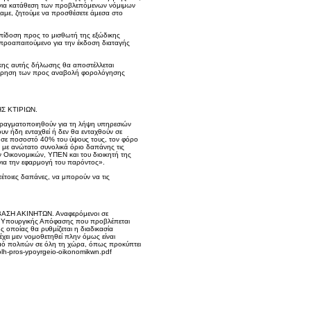
ν για κατάθεση των προβλεπόμενων νόμιμων
ξαμε, ζητούμε να προσθέσετε άμεσα στο
πίδοση προς το μισθωτή της εξώδικης
προαπαιτούμενο για την έκδοση διαταγής
ικης αυτής δήλωσης θα αποστέλλεται
αχώρηση των προς αναβολή φορολόγησης
Σ ΚΤΙΡΙΩΝ.
 πραγματοποιηθούν για τη λήψη υπηρεσιών
χουν ήδη ενταχθεί ή δεν θα ενταχθούν σε
 σε ποσοστό 40% του ύψους τους, τον φόρο
 με ανώτατο συνολικά όριο δαπάνης τις
ν Οικονομικών, ΥΠΕΝ και του διοικητή της
 για την εφαρμογή του παρόντος».
έτοιες δαπάνες, να μπορούν να τις
Η ΑΚΙΝΗΤΩΝ. Αναφερόμενοι σε
ης Υπουργικής Απόφασης που προβλέπεται
ς οποίας θα ρυθµίζεται η διαδικασία
χει μεν νομοθετηθεί πλην όμως είναι
μό πολιτών σε όλη τη χώρα, όπως προκύπτει
tolh-pros-ypoyrgeio-oikonomikwn.pdf