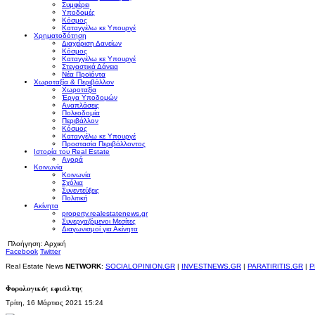
Συμφέρει
Υποδομές
Κόσμος
Καταγγέλω κε Υπουργέ
Χρηματοδότηση
Διαχείριση Δανείων
Κόσμος
Καταγγέλω κε Υπουργέ
Στεγαστικά Δάνεια
Νέα Προϊόντα
Χωροταξία & Περιβάλλον
Χωροταξία
Έργα Υποδομών
Αναπλάσεις
Πολεοδομία
Περιβάλλον
Κόσμος
Καταγγέλω κε Υπουργέ
Προστασία Περιβάλλοντος
Ιστορία του Real Estate
Αγορά
Κοινωνία
Κοινωνία
Σχόλια
Συνεντεύξεις
Πολιτική
Ακίνητα
property.realestatenews.gr
Συνεργαζόμενοι Μεσίτες
Διαγωνισμοί για Ακίνητα
Πλοήγηση:
Αρχική
Facebook
Twitter
Real Estate News
NETWORK
:
SOCIALOPINION.GR
|
INVESTNEWS.GR
|
PARATIRITIS.GR
|
P
Φορολογικός εφιάλτης
Τρίτη, 16 Μάρτιος 2021 15:24