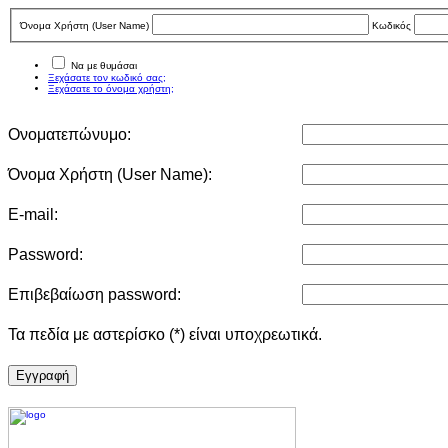
Όνομα Χρήστη (User Νame)
Κωδικός
Να με θυμάσαι
Ξεχάσατε τον κωδικό σας;
Ξεχάσατε το όνομα χρήστη;
Ονοματεπώνυμο:
Όνομα Χρήστη (User Νame):
E-mail:
Password:
Επιβεβαίωση password:
Τα πεδία με αστερίσκο (*) είναι υποχρεωτικά.
Eγγραφή