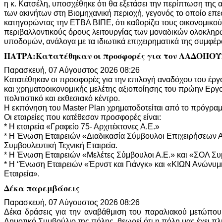
η κ. Κατσέλη, υποσχέθηκε ότι θα εξετάσει την περίπτωση της 
των ακινήτων στη Βιομηχανική περιοχή, γεγονός το οποίο επε
κατηγορώντας την ΕΤΒΑ ΒΙΠΕ, ότι καθορίζει τους οικονομικού
περιβαλλοντικούς όρους λειτουργίας των μοναδικών ολοκλη
υποδομών, ανάλογα με τα ιδιωτικά επιχειρηματικά της συμφέρ
ΠΑΤΡΑ:Κατατέθηκαν οι προσφορές για τον ΛΑΔΟΠΟ
Παρασκευή, 07 Αύγουστος 2026 08:26
Κατατέθηκαν οι προσφορές για την επιλογή αναδόχου του έρ
και χρηματοοικονομικής μελέτης αξιοποίησης του πρώην Ερ
πολιτιστικό και εκθεσιακό κέντρο.
Η εκπόνηση του Master Plan χρηματοδοτείται από το πρόγρα
Οι εταιρείες που κατέθεσαν προσφορές είναι:
* Η εταιρεία «Γραφείο 75- Αρχιτέκτονες Α.Ε.»
* Η Ένωση Εταιρειών «Διαδικασία Σύμβουλοι Επιχειρήσεων Α
Συμβουλευτική Τεχνική Εταιρεία.
* Η Ένωση Εταιρειών «Μελέτες Σύμβουλοι Α.Ε.» και «ΣΟΛ Συ
* Η ‘Ένωση Εταιρειών «Έρνστ και Γιάνγκ» και «ΚΙΩΝ Ανώνυμη
Εταιρεία».
Δέκα παρεμβάσεις
Παρασκευή, 07 Αύγουστος 2026 08:26
Δέκα δράσεις για την αναβάθμιση του παραλιακού μετώπο
Δημοτικό Συμβούλιο της πόλης. θεωρεί ότι η πόλη μας έχει πλ