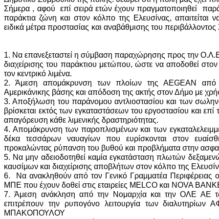
Σήμερα , αφού επί σειρά ετών έχουν πραγματοποιηθεί παρ
παράκτια ζώνη και στον κόλπο της Ελευσίνας, απαιτείται ν
ειδικά μέτρα προστασίας και αναβάθμισης του περιβάλ
1. Να επανεξεταστεί η σύμβαση παραχώρησης προς την Ο.Λ.Ε
διαχείρισης του παράκτιου μετώπου, ώστε να αποδοθεί στον
τον κεντρικό λιμένα.
2. Άμεση απομάκρυνση των πλοίων της AEGEAN από 
Αμερικάνικης βάσης και απόδοση της ακτής στον Δήμο με χ
3. Αποξήλωση του παράνομου αντλιοστασίου και των σωλη
βρίσκεται εκτός των εγκαταστάσεων του εργοστασίου και επί
απαγόρευση κάθε λιμενικής δραστηριότητας.
4. Απομάκρυνση των παροπλισμένων και των εγκαταλελειμ
δέκα τεσσάρων ναυαγίων που ευρίσκονται στον ευαίσθ
προκαλώντας ρύπανση του βυθού και προβλήματα στην ασφα
5. Nα μην αδειοδοτηθεί καμία εγκατάσταση πλωτών δεξαμεν
καυσίμων και διαχείρισης αποβλήτων στον κόλπο της Ελευσί
6. Να ανακληθούν από τον Γενικό Γραμματέα Περιφέρειας οι 
ΜΠΕ που έχουν δοθεί στις εταιρείες MELCO και NOVA BAN
7. Άμεση ανάκληση από την Νομαρχία και την ΟΛΕ ΑΕ τ
επιτρέπουν την ρυπογόνο λειτουργία των διαλυτηρίω
ΜΠΑΚΟΠΟΥΛΟΥ