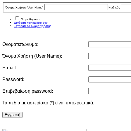
Όνομα Χρήστη (User Νame)
Κωδικός
Να με θυμάσαι
Ξεχάσατε τον κωδικό σας;
Ξεχάσατε το όνομα χρήστη;
Ονοματεπώνυμο:
Όνομα Χρήστη (User Νame):
E-mail:
Password:
Επιβεβαίωση password:
Τα πεδία με αστερίσκο (*) είναι υποχρεωτικά.
Eγγραφή