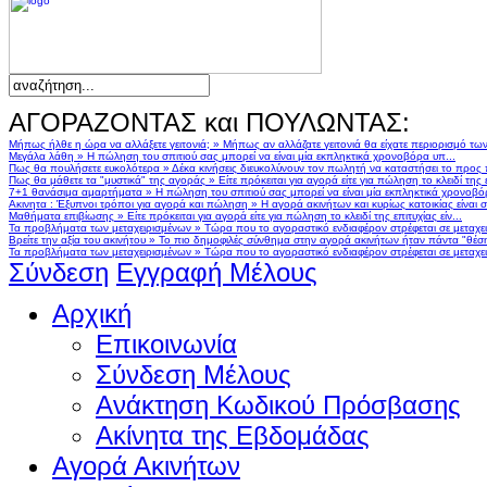
ΑΓΟΡΑΖΟΝΤΑΣ και ΠΟΥΛΩΝΤΑΣ:
Μήπως ήλθε η ώρα να αλλάξετε γειτονιά;
»
Μήπως αν αλλάζατε γειτονιά θα είχατε περιορισμό τω
Μεγάλα λάθη
»
Η πώληση του σπιτιού σας μπορεί να είναι μία εκπληκτικά χρονοβόρα υπ...
Πως θα πουλήσετε ευκολότερα
»
Δέκα κινήσεις διευκολύνουν τον πωλητή να καταστήσει το προς
Πως θα μάθετε τα "μυστικά" της αγοράς
»
Είτε πρόκειται για αγορά είτε για πώληση το κλειδί της ε
7+1 θανάσιμα αμαρτήματα
»
Η πώληση του σπιτιού σας μπορεί να είναι μία εκπληκτικά χρονοβό
Ακινητα : Έξυπνοι τρόποι για αγορά και πώληση
»
Η αγορά ακινήτων και κυρίως κατοικίας είναι 
Μαθήματα επιβίωσης
»
Είτε πρόκειται για αγορά είτε για πώληση το κλειδί της επιτυχίας είν...
Τα προβλήματα των μεταχειρισμένων
»
Τώρα που το αγοραστικό ενδιαφέρον στρέφεται σε μεταχειρ
Βρείτε την αξία του ακινήτου
»
Το πιο δημοφιλές σύνθημα στην αγορά ακινήτων ήταν πάντα "θέση,
Τα προβλήματα των μεταχειρισμένων
»
Τώρα που το αγοραστικό ενδιαφέρον στρέφεται σε μεταχειρ
Σύνδεση
Εγγραφή Μέλους
Αρχική
Επικοινωνία
Σύνδεση Μέλους
Ανάκτηση Κωδικού Πρόσβασης
Ακίνητα της Εβδομάδας
Αγορά Ακινήτων