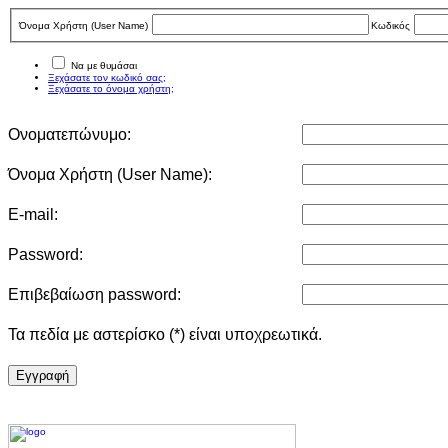
Όνομα Χρήστη (User Νame)
Κωδικός
Να με θυμάσαι
Ξεχάσατε τον κωδικό σας;
Ξεχάσατε το όνομα χρήστη;
Ονοματεπώνυμο:
Όνομα Χρήστη (User Νame):
E-mail:
Password:
Επιβεβαίωση password:
Τα πεδία με αστερίσκο (*) είναι υποχρεωτικά.
Eγγραφή