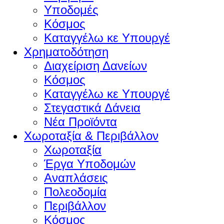
Υποδομές
Κόσμος
Καταγγέλω κε Υπουργέ
Χρηματοδότηση
Διαχείριση Δανείων
Κόσμος
Καταγγέλω κε Υπουργέ
Στεγαστικά Δάνεια
Νέα Προϊόντα
Χωροταξία & Περιβάλλον
Χωροταξία
Έργα Υποδομών
Αναπλάσεις
Πολεοδομία
Περιβάλλον
Κόσμος