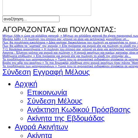
ΑΓΟΡΑΖΟΝΤΑΣ και ΠΟΥΛΩΝΤΑΣ:
Μήπως ήλθε η ώρα να αλλάξετε γειτονιά;
»
Μήπως αν αλλάζατε γειτονιά θα είχατε περιορισμό τω
Μεγάλα λάθη
»
Η πώληση του σπιτιού σας μπορεί να είναι μία εκπληκτικά χρονοβόρα υπ...
Πως θα πουλήσετε ευκολότερα
»
Δέκα κινήσεις διευκολύνουν τον πωλητή να καταστήσει το προς
Πως θα μάθετε τα "μυστικά" της αγοράς
»
Είτε πρόκειται για αγορά είτε για πώληση το κλειδί της ε
7+1 θανάσιμα αμαρτήματα
»
Η πώληση του σπιτιού σας μπορεί να είναι μία εκπληκτικά χρονοβό
Ακινητα : Έξυπνοι τρόποι για αγορά και πώληση
»
Η αγορά ακινήτων και κυρίως κατοικίας είναι 
Μαθήματα επιβίωσης
»
Είτε πρόκειται για αγορά είτε για πώληση το κλειδί της επιτυχίας είν...
Τα προβλήματα των μεταχειρισμένων
»
Τώρα που το αγοραστικό ενδιαφέρον στρέφεται σε μεταχειρ
Βρείτε την αξία του ακινήτου
»
Το πιο δημοφιλές σύνθημα στην αγορά ακινήτων ήταν πάντα "θέση,
Τα προβλήματα των μεταχειρισμένων
»
Τώρα που το αγοραστικό ενδιαφέρον στρέφεται σε μεταχειρ
Σύνδεση
Εγγραφή Μέλους
Αρχική
Επικοινωνία
Σύνδεση Μέλους
Ανάκτηση Κωδικού Πρόσβασης
Ακίνητα της Εβδομάδας
Αγορά Ακινήτων
Ακίνητα