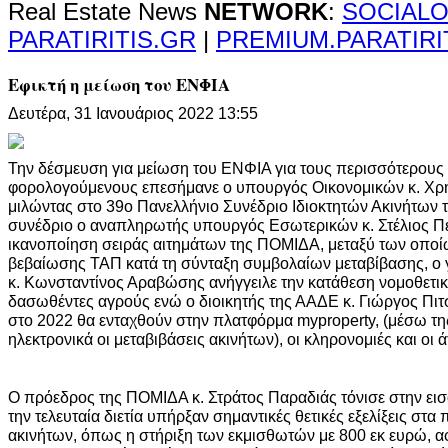
Real Estate News
NETWORK
:
SOCIALO
PARATIRITIS.GR
|
PREMIUM.PARATIRI
Εφικτή η μείωση του ΕΝΦΙΑ
Δευτέρα, 31 Ιανουάριος 2022 13:55
Την δέσμευση για μείωση του ΕΝΦΙΑ για τους περισσότερους 
φορολογούμενους επεσήμανε ο υπουργός Οικονομικών κ. Χρή
μιλώντας στο 39ο Πανελλήνιο Συνέδριο Ιδιοκτητών Ακινήτων τ
συνέδριο ο αναπληρωτής υπουργός Εσωτερικών κ. Στέλιος Πέ
ικανοποίηση σειράς αιτημάτων της ΠΟΜΙΔΑ, μεταξύ των οποίω
βεβαίωσης ΤΑΠ κατά τη σύνταξη συμβολαίων μεταβίβασης, ο
κ. Κωνσταντίνος Αραβώσης ανήγγειλε την κατάθεση νομοθετικ
δασωθέντες αγρούς ενώ ο διοικητής της ΑΑΔΕ κ. Γιώργος Πιτ
στο 2022 θα ενταχθούν στην πλατφόρμα myproperty, (μέσω της
ηλεκτρονικά οι μεταβιβάσεις ακινήτων), οι κληρονομιές και οι
Ο πρόεδρος της ΠΟΜΙΔΑ κ. Στράτος Παραδιάς τόνισε στην εισα
την τελευταία διετία υπήρξαν σημαντικές θετικές εξελίξεις στ
ακινήτων, όπως η στήριξη των εκμισθωτών με 800 εκ ευρώ, 