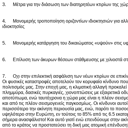
3. Μέτρα για την διάσωση των διατηρητέων κτιρίων της χώ
4. Μονομερής τροποποίηση οριζοντίων ιδιοκτησιών για αλλα
ιδιοκτησίες
5. Μονομερής κατάργηση του δικαιώματος «υψούν» στις υφι
6. Επίλυση των άκυρων θέσεων στάθμευσης με χιλιοστά στ
7. Οχι στην επιλεκτική ασφάλιση των νέων κτιρίων σε επικίν
Οι φυσικές καταστροφές αποτελούν τον κορυφαίο κίνδυνο που
πολιτισμός μας. Στην εποχή μας, η κλιματική αλλαγή προκαλε
πλημμύρα, δασικές πυρκαγιές, χιονοπτώσεις με εξαιρετικά οδ
αποτύπωμα, ενώ ταυτόχρονα η χώρα μας είναι η πλέον σεισ
και από τις πλέον σεισμογενείς παγκοσμίως. Οι κίνδυνοι αυτοί
περισσότερο την ακίνητη περιουσία μας, ενώ, παρότι το ποσοστ
υψηλότερο στην Ευρώπη, εν τούτοις το 85% από τις 6.5 εκατομ
σήμερα ανασφάλιστο! Και αυτό γιατί ενώ επενδύουμε στην ακί
από το κράτος να προστατεύσει τη δική μας ατομική επένδυση