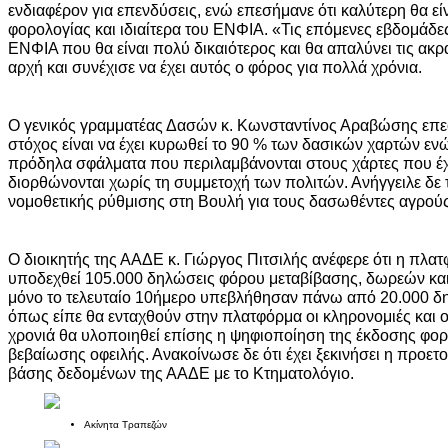
ενδιαφέρον για επενδύσεις, ενώ επεσήμανε ότι καλύτερη θα είν
φορολογίας και ιδιαίτερα του ΕΝΦΙΑ. «Τις επόμενες εβδομάδε
ΕΝΦΙΑ που θα είναι πολύ δικαιότερος και θα απαλύνει τις ακρα
αρχή και συνέχισε να έχει αυτός ο φόρος για πολλά χρόνια.
Ο γενικός γραμματέας Δασών κ. Κωνσταντίνος Αραβώσης επεσ
στόχος είναι να έχει κυρωθεί το 90 % των δασικών χαρτών εν
πρόδηλα σφάλματα που περιλαμβάνονται στους χάρτες που έχ
διορθώνονται χωρίς τη συμμετοχή των πολιτών. Ανήγγειλε δε 
νομοθετικής ρύθμισης στη Βουλή για τους δασωθέντες αγρούς
Ο διοικητής της ΑΑΔΕ κ. Γιώργος Πιτσιλής ανέφερε ότι η πλατ
υποδεχθεί 105.000 δηλώσεις φόρου μεταβίβασης, δωρεών κα
μόνο το τελευταίο 10ήμερο υπεβλήθησαν πάνω από 20.000 δη
όπως είπε θα ενταχθούν στην πλατφόρμα οι κληρονομιές και 
χρονιά θα υλοποιηθεί επίσης η ψηφιοποίηση της έκδοσης φορ
βεβαίωσης οφειλής. Ανακοίνωσε δε ότι έχει ξεκινήσει η προετ
βάσης δεδομένων της ΑΑΔΕ με το Κτηματολόγιο.
Ακίνητα Τραπεζών