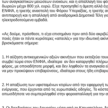
των αναγκαστικών μειώσεων ενοικίων, και η απαλλαγή του φ
δωρεών μέχρι 800 χιλ. ευρώ. Είχε προηγηθεί η άμεση αλλά όχι
ΕΝΦΙΑ, η τριετής αναστολή του Φόρου Υπεραξίας, η τριετής 
αντιπαροχή και η απαλλαγή από αναδρομικά Δημοτικά Τέλη για
ηλεκτροδοτούμενα εμβαδά.
«Ας δούμε, πρόσθεσε, τι είχα επισημάνει πριν από δύο ακριβ
ποιές ήταν οι πέντε κυριότερες «απειλές» για την ιδιωτική ακί
βρισκόμαστε σήμερα:
1. Η αύξηση αντικειμενικών αξιών ακινήτων που εκτοξεύει το
συμβεί τώρα στον ΕΝΦΙΑ, ιδιαίτερα αν δεν καταργηθεί πλήρ
φόρος, με οποιαδήποτε μορφή, και δεν ληφθούν τα αναγκαία 
να μην προκύψουν επιβαρύνσεις, ιδιαίτερα στους ήδη επιβαρ
2. Η απαξίωση των υφισταμένων κτιρίων από την εφαρμογή τ
ενέργειας, που έρχονται από τις ευρωπαϊκές οδηγίες. Το κόστ
οπωσδήποτε να συμπεριληφθεί στην φοροαπαλλαγή για την αν
3. Οι διεκδικήσεις του Δημοσίου μέσα από το Κτηματολόγιο, δ