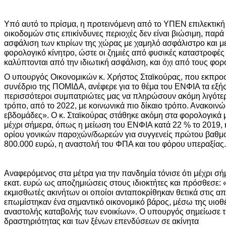
Υπό αυτό το πρίσμα, η προτεινόμενη από το ΥΠΕΝ επιλεκτικ
οικοδομών στις επικίνδυνες περιοχές δεν είναι βιώσιμη, παρά
ασφάλιση των κτιρίων της χώρας με χαμηλό ασφάλιστρο και μ
φορολογικό κίνητρο, ώστε οι ζημιές από φυσικές καταστροφές 
καλύπτονται από την ιδιωτική ασφάλιση, και όχι από τους φο
Ο υπουργός Οικονομικών κ. Χρήστος Σταϊκούρας, που εκπρ
συνέδριο της ΠΟΜΙΔΑ, ανέφερε για το θέμα του ΕΝΦΙΑ τα εξής
περισσότεροι συμπατριώτες μας να πληρώσουν ακόμη λιγότε
τρόπο, από το 2022, με κοινωνικά πιο δίκαιο τρόπο. Ανακοινώ
εβδομάδες». Ο κ. Σταϊκούρας στάθηκε ακόμη στα φορολογικά 
μέχρι σήμερα, όπως η μείωση του ΕΝΦΙΑ κατά 22 % το 2019,
ορίου γονικών παροχών/δωρεών για συγγενείς πρώτου βαθμο
800.000 ευρώ, η αναστολή του ΦΠΑ και του φόρου υπεραξίας.
Αναφερόμενος στα μέτρα για την πανδημία τόνισε ότι μέχρι σ
εκατ. ευρώ ως αποζημιώσεις στους ιδιοκτήτες και πρόσθεσε:
εκμισθωτές ακινήτων οι οποίοι ανταποκρίθηκαν θετικά στις α
επωμίστηκαν ένα σημαντικό οικονομικό βάρος, μέσω της υιοθ
αναστολής καταβολής των ενοικίων». Ο υπουργός σημείωσε τ
δραστηριότητας και των ξένων επενδύσεων σε ακίνητα