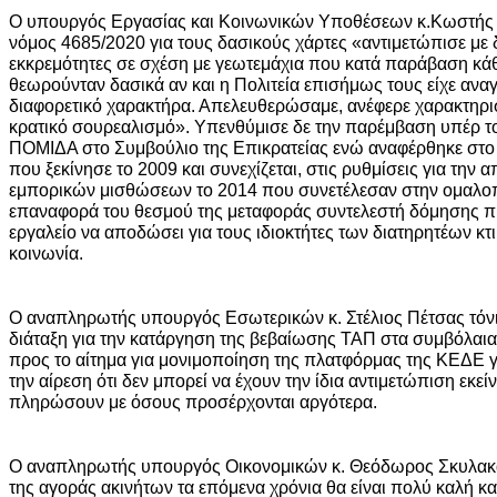
Ο υπουργός Εργασίας και Κοινωνικών Υποθέσεων κ.Κωστής 
νόμος 4685/2020 για τους δασικούς χάρτες «αντιμετώπισε με 
εκκρεμότητες σε σχέση με γεωτεμάχια που κατά παράβαση κάθ
θεωρούνταν δασικά αν και η Πολιτεία επισήμως τους είχε αν
διαφορετικό χαρακτήρα. Απελευθερώσαμε, ανέφερε χαρακτηριστ
κρατικό σουρεαλισμό». Υπενθύμισε δε την παρέμβαση υπέρ τ
ΠΟΜΙΔΑ στο Συμβούλιο της Επικρατείας ενώ αναφέρθηκε στ
που ξεκίνησε το 2009 και συνεχίζεται, στις ρυθμίσεις για την
εμπορικών μισθώσεων το 2014 που συνετέλεσαν στην ομαλοπ
επαναφορά του θεσμού της μεταφοράς συντελεστή δόμησης πρ
εργαλείο να αποδώσει για τους ιδιοκτήτες των διατηρητέων κτι
κοινωνία.
Ο αναπληρωτής υπουργός Εσωτερικών κ. Στέλιος Πέτσας τόνισε
διάταξη για την κατάργηση της βεβαίωσης ΤΑΠ στα συμβόλαια
προς το αίτημα για μονιμοποίηση της πλατφόρμας της ΚΕΔΕ γ
την αίρεση ότι δεν μπορεί να έχουν την ίδια αντιμετώπιση εκε
πληρώσουν με όσους προσέρχονται αργότερα.
Ο αναπληρωτής υπουργός Οικονομικών κ. Θεόδωρος Σκυλακάκ
της αγοράς ακινήτων τα επόμενα χρόνια θα είναι πολύ καλή 