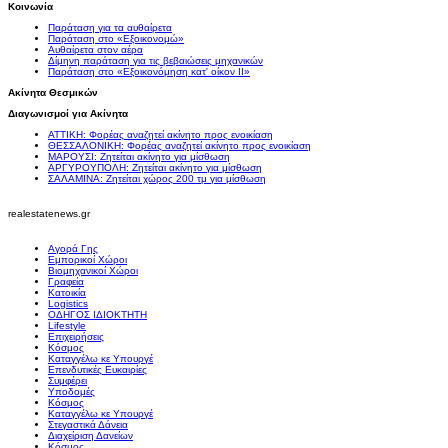
Κοινωνία
Παράταση για τα αυθαίρετα
Παράταση στο «Εξοικονομώ»
Αυθαίρετα στον αέρα
Δίμηνη παράταση για τις βεβαιώσεις μηχανικών
Παράταση στο «Εξοικονόμηση κατ' οίκον II»
Ακίνητα Θεσμικών
Διαγωνισμοί για Ακίνητα
ΑΤΤΙΚΗ: Φορέας αναζητεί ακίνητο προς ενοικίαση
ΘΕΣΣΑΛΟΝΙΚΗ: Φορέας αναζητεί ακίνητο προς ενοικίαση
ΜΑΡΟΥΣΙ: Ζητείται ακίνητο για μίσθωση
ΑΡΓΥΡΟΥΠΟΛΗ: Ζητείται ακίνητο για μίσθωση
ΣΑΛΑΜΙΝΑ: Ζητείται χώρος 200 τμ για μίσθωση
realestatenews.gr
Αγορά Γης
Εμπορικοί Χώροι
Βιομηχανικοί Χώροι
Γραφεία
Κατοικία
Logistics
ΟΔΗΓΟΣ ΙΔΙΟΚΤΗΤΗ
Lifestyle
Επιχειρήσεις
Κόσμος
Καταγγέλω κε Υπουργέ
Επενδυτικές Ευκαιρίες
Συμφέρει
Υποδομές
Κόσμος
Καταγγέλω κε Υπουργέ
Στεγαστικά Δάνεια
Διαχείριση Δανείων
Κόσμος