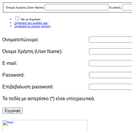
Όνομα Χρήστη (User Νame)
Κωδικός
Να με θυμάσαι
Ξεχάσατε τον κωδικό σας;
Ξεχάσατε το όνομα χρήστη;
Ονοματεπώνυμο:
Όνομα Χρήστη (User Νame):
E-mail:
Password:
Επιβεβαίωση password:
Τα πεδία με αστερίσκο (*) είναι υποχρεωτικά.
Eγγραφή