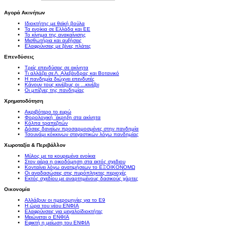
Αγορά Ακινήτων
Ιδιοκτήτης με θεϊκή βούλα
Τα ενοίκια σε Ελλάδα και ΕΕ
Το κίνημα της ανακαίνισης
Μισθωτήρια και αυξήσεις
Ελαφρύνσεις με ξένες πλάτες
Επενδύσεις
Τρείς επενδύσεις σε ακίνητα
Τι αλλάζει σε Λ. Αλεξάνδρας και Βοτανικό
Η πανδημία διώχνει επενδυτές
Κάνουν τους κινέζους οι ...κινέζοι
Οι μπίζνες της πανδημίας
Χρηματοδότηση
Ακριβότερο το ευρώ
Φορολογική ΄έκρηξη στα ακίνητα
Κόλπα τραπεζιτών
Δόσεις δανείων προσαρμοσμένες στην πανδημία
Τσουνάμι κόκκινων στεγαστικών λόγω πανδημίας
Χωροταξία & Περιβάλλον
Μύλος με τα κουρεμένα ενοίκια
Στον αέρα η οικοδόμηση στα εκτός σχεδιου
Κονταίνει λόγω ανατιμήσεων το ΕΞΟΙΚΟΝΟΜΩ
Οι αναδασώσεις στις πυρόπληκτες περιοχές
Εκτός σχεδίου με αναρτημένους δασικούς χάρτες
Οικονομία
Αλλάζουν οι ημερομηνίες για το Ε9
Η ώρα του νέου ΕΝΦΙΑ
Ελαφρύνσεις για μεγαλοϊδιοκτήτες
Μειώνεται ο ΕΝΦΙΑ
Εφικτή η μείωση του ΕΝΦΙΑ