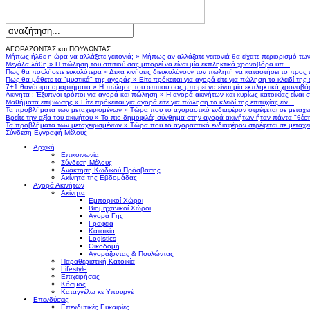
ΑΓΟΡΑΖΟΝΤΑΣ και ΠΟΥΛΩΝΤΑΣ:
Μήπως ήλθε η ώρα να αλλάξετε γειτονιά;
»
Μήπως αν αλλάζατε γειτονιά θα είχατε περιορισμό τω
Μεγάλα λάθη
»
Η πώληση του σπιτιού σας μπορεί να είναι μία εκπληκτικά χρονοβόρα υπ...
Πως θα πουλήσετε ευκολότερα
»
Δέκα κινήσεις διευκολύνουν τον πωλητή να καταστήσει το προς
Πως θα μάθετε τα "μυστικά" της αγοράς
»
Είτε πρόκειται για αγορά είτε για πώληση το κλειδί της ε
7+1 θανάσιμα αμαρτήματα
»
Η πώληση του σπιτιού σας μπορεί να είναι μία εκπληκτικά χρονοβό
Ακινητα : Έξυπνοι τρόποι για αγορά και πώληση
»
Η αγορά ακινήτων και κυρίως κατοικίας είναι 
Μαθήματα επιβίωσης
»
Είτε πρόκειται για αγορά είτε για πώληση το κλειδί της επιτυχίας είν...
Τα προβλήματα των μεταχειρισμένων
»
Τώρα που το αγοραστικό ενδιαφέρον στρέφεται σε μεταχειρ
Βρείτε την αξία του ακινήτου
»
Το πιο δημοφιλές σύνθημα στην αγορά ακινήτων ήταν πάντα "θέση,
Τα προβλήματα των μεταχειρισμένων
»
Τώρα που το αγοραστικό ενδιαφέρον στρέφεται σε μεταχειρ
Σύνδεση
Εγγραφή Μέλους
Αρχική
Επικοινωνία
Σύνδεση Μέλους
Ανάκτηση Κωδικού Πρόσβασης
Ακίνητα της Εβδομάδας
Αγορά Ακινήτων
Ακίνητα
Εμπορικοί Χώροι
Βιομηχανικοί Χώροι
Αγορά Γης
Γραφεια
Κατοικία
Logistics
Οικοδομή
Αγοράζοντας & Πουλώντας
Παραθεριστική Κατοικία
Lifestyle
Επιχειρήσεις
Κόσμος
Καταγγέλω κε Υπουργέ
Επενδύσεις
Επενδυτικές Ευκαιρίες