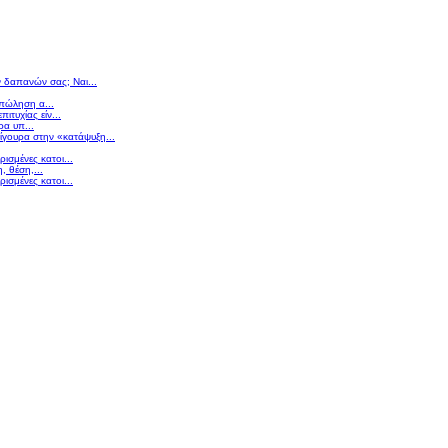
ν δαπανών σας; Ναι...
 πώληση α...
πιτυχίας είν...
ρα υπ...
σίγουρα στην «κατάψυξη...
ισμένες κατοι...
 θέση,...
ισμένες κατοι...