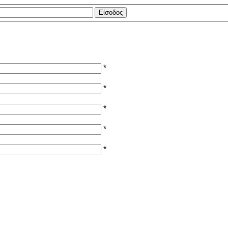
*
*
*
*
*