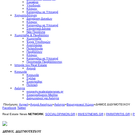
Συμφέρει
Υποδομές
Κόσμος
Καταγγέλω κε Υπουργέ
Χρηματοδότηση
Διαχείριση Δανείων
Κόσμος
Καταγγέλω κε Υπουργέ
Στεγαστικά Δάνεια
Νέα Προϊόντα
Χωροταξία & Περιβάλλον
Χωροταξία
Έργα Υποδομών
Αναπλάσεις
Πολεοδομία
Περιβάλλον
Κόσμος
Καταγγέλω κε Υπουργέ
Προστασία Περιβάλλοντος
Ιστορία του Real Estate
Αγορά
Κοινωνία
Κοινωνία
Σχόλια
Συνεντεύξεις
Πολιτική
Ακίνητα
property.realestatenews.gr
Συνεργαζόμενοι Μεσίτες
Διαγωνισμοί για Ακίνητα
Πλοήγηση:
Αρχική
»
Αγορά Ακινήτων
»
Ακίνητα
»
Βιομηχανικοί Χώροι
»
ΔΗΜΟΣ ΔΙΔΥΜΟΤΕΙΧΟΥ
Facebook
Twitter
Real Estate News
NETWORK
:
SOCIALOPINION.GR
|
INVESTNEWS.GR
|
PARATIRITIS.GR
|
P
ΔΗΜΟΣ ΔΙΔΥΜΟΤΕΙΧΟΥ