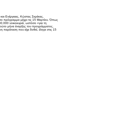
και Ενέργειας, Κώστας Σκρέκας,
το πρόγραμμα μέχρι τις 15 Μαρτίου. Όπως
0.000 νοικοκυριά, ωστόσο «για τη
πρώτο μήνα έναρξης του προγράμματος,
νη παράταση που είχε δοθεί, έληγε στις 15