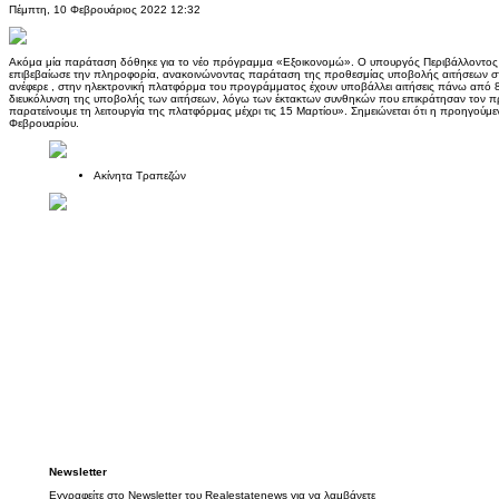
Πέμπτη, 10 Φεβρουάριος 2022 12:32
Ακόμα μία παράταση δόθηκε για το νέο πρόγραμμα «Εξοικονομώ». Ο υπουργός Περιβάλλοντος 
επιβεβαίωσε την πληροφορία, ανακοινώνοντας παράταση της προθεσμίας υποβολής αιτήσεων σ
ανέφερε , στην ηλεκτρονική πλατφόρμα του προγράμματος έχουν υποβάλλει αιτήσεις πάνω από 8
διευκόλυνση της υποβολής των αιτήσεων, λόγω των έκτακτων συνθηκών που επικράτησαν τον 
παρατείνουμε τη λειτουργία της πλατφόρμας μέχρι τις 15 Μαρτίου». Σημειώνεται ότι η προηγούμε
Φεβρουαρίου.
Ακίνητα Τραπεζών
Newsletter
Εγγραφείτε στο Newsletter του Realestatenews για να λαμβάνετε