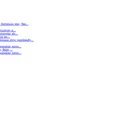
ν δαπανών σας; Ναι...
 πώληση α...
πιτυχίας είν...
ρα υπ...
σίγουρα στην «κατάψυξη...
ισμένες κατοι...
 θέση,...
ισμένες κατοι...