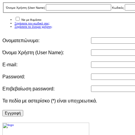
Όνομα Χρήστη (User Νame)
Κωδικός
Να με θυμάσαι
Ξεχάσατε τον κωδικό σας;
Ξεχάσατε το όνομα χρήστη;
Ονοματεπώνυμο:
Όνομα Χρήστη (User Νame):
E-mail:
Password:
Επιβεβαίωση password:
Τα πεδία με αστερίσκο (*) είναι υποχρεωτικά.
Eγγραφή