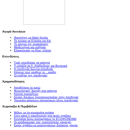
Αγορά Ακινήτων
Ιδιοκτήτης με θεϊκή βούλα
Τα ενοίκια σε Ελλάδα και ΕΕ
Το κίνημα της ανακαίνισης
Μισθωτήρια και αυξήσεις
Ελαφρύνσεις με ξένες πλάτες
Επενδύσεις
Τρείς επενδύσεις σε ακίνητα
Τι αλλάζει σε Λ. Αλεξάνδρας και Βοτανικό
Η πανδημία διώχνει επενδυτές
Κάνουν τους κινέζους οι ...κινέζοι
Οι μπίζνες της πανδημίας
Χρηματοδότηση
Ακριβότερο το ευρώ
Φορολογική ΄έκρηξη στα ακίνητα
Κόλπα τραπεζιτών
Δόσεις δανείων προσαρμοσμένες στην πανδημία
Τσουνάμι κόκκινων στεγαστικών λόγω πανδημίας
Χωροταξία & Περιβάλλον
Μύλος με τα κουρεμένα ενοίκια
Στον αέρα η οικοδόμηση στα εκτός σχεδιου
Κονταίνει λόγω ανατιμήσεων το ΕΞΟΙΚΟΝΟΜΩ
Οι αναδασώσεις στις πυρόπληκτες περιοχές
Εκτός σχεδίου με αναρτημένους δασικούς χάρτες