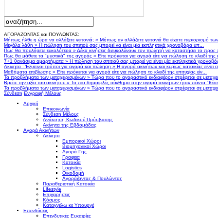
ΑΓΟΡΑΖΟΝΤΑΣ και ΠΟΥΛΩΝΤΑΣ:
Μήπως ήλθε η ώρα να αλλάξετε γειτονιά;
»
Μήπως αν αλλάζατε γειτονιά θα είχατε περιορισμό τω
Μεγάλα λάθη
»
Η πώληση του σπιτιού σας μπορεί να είναι μία εκπληκτικά χρονοβόρα υπ...
Πως θα πουλήσετε ευκολότερα
»
Δέκα κινήσεις διευκολύνουν τον πωλητή να καταστήσει το προς
Πως θα μάθετε τα "μυστικά" της αγοράς
»
Είτε πρόκειται για αγορά είτε για πώληση το κλειδί της ε
7+1 θανάσιμα αμαρτήματα
»
Η πώληση του σπιτιού σας μπορεί να είναι μία εκπληκτικά χρονοβό
Ακινητα : Έξυπνοι τρόποι για αγορά και πώληση
»
Η αγορά ακινήτων και κυρίως κατοικίας είναι 
Μαθήματα επιβίωσης
»
Είτε πρόκειται για αγορά είτε για πώληση το κλειδί της επιτυχίας είν...
Τα προβλήματα των μεταχειρισμένων
»
Τώρα που το αγοραστικό ενδιαφέρον στρέφεται σε μεταχειρ
Βρείτε την αξία του ακινήτου
»
Το πιο δημοφιλές σύνθημα στην αγορά ακινήτων ήταν πάντα "θέση,
Τα προβλήματα των μεταχειρισμένων
»
Τώρα που το αγοραστικό ενδιαφέρον στρέφεται σε μεταχειρ
Σύνδεση
Εγγραφή Μέλους
Αρχική
Επικοινωνία
Σύνδεση Μέλους
Ανάκτηση Κωδικού Πρόσβασης
Ακίνητα της Εβδομάδας
Αγορά Ακινήτων
Ακίνητα
Εμπορικοί Χώροι
Βιομηχανικοί Χώροι
Αγορά Γης
Γραφεια
Κατοικία
Logistics
Οικοδομή
Αγοράζοντας & Πουλώντας
Παραθεριστική Κατοικία
Lifestyle
Επιχειρήσεις
Κόσμος
Καταγγέλω κε Υπουργέ
Επενδύσεις
Επενδυτικές Ευκαιρίες