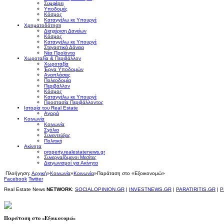
Συμφέρει
Υποδομές
Κόσμος
Καταγγέλω κε Υπουργέ
Χρηματοδότηση
Διαχείριση Δανείων
Κόσμος
Καταγγέλω κε Υπουργέ
Στεγαστικά Δάνεια
Νέα Προϊόντα
Χωροταξία & Περιβάλλον
Χωροταξία
Έργα Υποδομών
Αναπλάσεις
Πολεοδομία
Περιβάλλον
Κόσμος
Καταγγέλω κε Υπουργέ
Προστασία Περιβάλλοντος
Ιστορία του Real Estate
Αγορά
Κοινωνία
Κοινωνία
Σχόλια
Συνεντεύξεις
Πολιτική
Ακίνητα
property.realestatenews.gr
Συνεργαζόμενοι Μεσίτες
Διαγωνισμοί για Ακίνητα
Πλοήγηση:
Αρχική
»
Κοινωνία
»
Κοινωνία
»
Παράταση στο «Εξοικονομώ»
Facebook
Twitter
Real Estate News
NETWORK
:
SOCIALOPINION.GR
|
INVESTNEWS.GR
|
PARATIRITIS.GR
|
P
Παράταση στο «Εξοικονομώ»