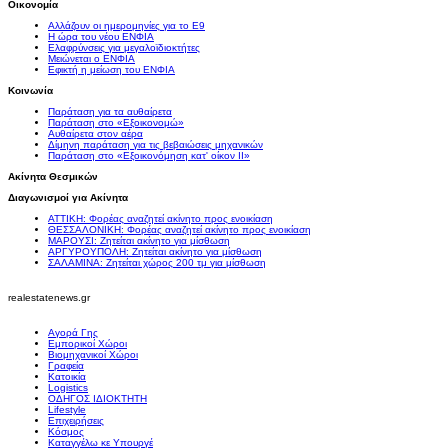
Οικονομία
Αλλάζουν οι ημερομηνίες για το Ε9
Η ώρα του νέου ΕΝΦΙΑ
Ελαφρύνσεις για μεγαλοϊδιοκτήτες
Μειώνεται ο ΕΝΦΙΑ
Εφικτή η μείωση του ΕΝΦΙΑ
Κοινωνία
Παράταση για τα αυθαίρετα
Παράταση στο «Εξοικονομώ»
Αυθαίρετα στον αέρα
Δίμηνη παράταση για τις βεβαιώσεις μηχανικών
Παράταση στο «Εξοικονόμηση κατ' οίκον II»
Ακίνητα Θεσμικών
Διαγωνισμοί για Ακίνητα
ΑΤΤΙΚΗ: Φορέας αναζητεί ακίνητο προς ενοικίαση
ΘΕΣΣΑΛΟΝΙΚΗ: Φορέας αναζητεί ακίνητο προς ενοικίαση
ΜΑΡΟΥΣΙ: Ζητείται ακίνητο για μίσθωση
ΑΡΓΥΡΟΥΠΟΛΗ: Ζητείται ακίνητο για μίσθωση
ΣΑΛΑΜΙΝΑ: Ζητείται χώρος 200 τμ για μίσθωση
realestatenews.gr
Αγορά Γης
Εμπορικοί Χώροι
Βιομηχανικοί Χώροι
Γραφεία
Κατοικία
Logistics
ΟΔΗΓΟΣ ΙΔΙΟΚΤΗΤΗ
Lifestyle
Επιχειρήσεις
Κόσμος
Καταγγέλω κε Υπουργέ