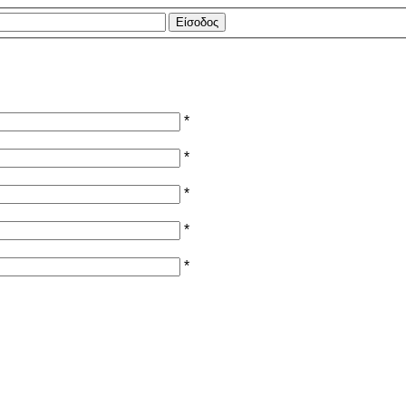
*
*
*
*
*