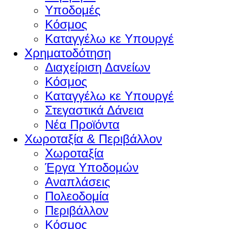
Υποδομές
Κόσμος
Καταγγέλω κε Υπουργέ
Χρηματοδότηση
Διαχείριση Δανείων
Κόσμος
Καταγγέλω κε Υπουργέ
Στεγαστικά Δάνεια
Νέα Προϊόντα
Χωροταξία & Περιβάλλον
Χωροταξία
Έργα Υποδομών
Αναπλάσεις
Πολεοδομία
Περιβάλλον
Κόσμος