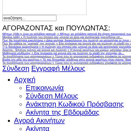
ΑΓΟΡΑΖΟΝΤΑΣ και ΠΟΥΛΩΝΤΑΣ:
Μήπως ήλθε η ώρα να αλλάξετε γειτονιά;
»
Μήπως αν αλλάζατε γειτονιά θα είχατε περιορισμό τω
Μεγάλα λάθη
»
Η πώληση του σπιτιού σας μπορεί να είναι μία εκπληκτικά χρονοβόρα υπ...
Πως θα πουλήσετε ευκολότερα
»
Δέκα κινήσεις διευκολύνουν τον πωλητή να καταστήσει το προς
Πως θα μάθετε τα "μυστικά" της αγοράς
»
Είτε πρόκειται για αγορά είτε για πώληση το κλειδί της ε
7+1 θανάσιμα αμαρτήματα
»
Η πώληση του σπιτιού σας μπορεί να είναι μία εκπληκτικά χρονοβό
Ακινητα : Έξυπνοι τρόποι για αγορά και πώληση
»
Η αγορά ακινήτων και κυρίως κατοικίας είναι 
Μαθήματα επιβίωσης
»
Είτε πρόκειται για αγορά είτε για πώληση το κλειδί της επιτυχίας είν...
Τα προβλήματα των μεταχειρισμένων
»
Τώρα που το αγοραστικό ενδιαφέρον στρέφεται σε μεταχειρ
Βρείτε την αξία του ακινήτου
»
Το πιο δημοφιλές σύνθημα στην αγορά ακινήτων ήταν πάντα "θέση,
Τα προβλήματα των μεταχειρισμένων
»
Τώρα που το αγοραστικό ενδιαφέρον στρέφεται σε μεταχειρ
Σύνδεση
Εγγραφή Μέλους
Αρχική
Επικοινωνία
Σύνδεση Μέλους
Ανάκτηση Κωδικού Πρόσβασης
Ακίνητα της Εβδομάδας
Αγορά Ακινήτων
Ακίνητα