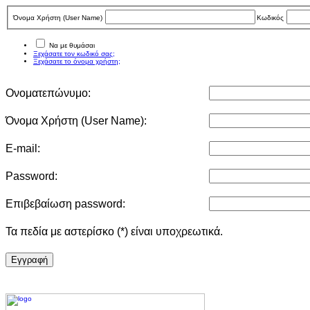
Όνομα Χρήστη (User Νame)
Κωδικός
Να με θυμάσαι
Ξεχάσατε τον κωδικό σας;
Ξεχάσατε το όνομα χρήστη;
Ονοματεπώνυμο:
Όνομα Χρήστη (User Νame):
E-mail:
Password:
Επιβεβαίωση password:
Τα πεδία με αστερίσκο (*) είναι υποχρεωτικά.
Eγγραφή