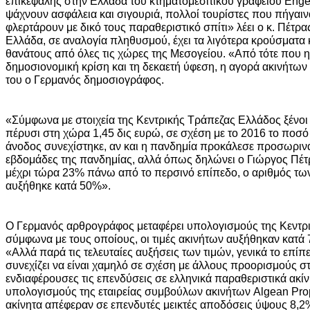
επικεφαλής στην Ελλάδα του κτηματομεσιτικού γραφείου Engel
ψάχνουν ασφάλεια και σιγουριά, πολλοί τουρίστες που πήγαιν
φλερτάρουν με δικό τους παραθεριστικό σπίτι» λέει ο κ. Πέτρας
Ελλάδα, σε αναλογία πληθυσμού, έχει τα λιγότερα κρούσματα 
θανάτους από όλες τις χώρες της Μεσογείου. «Από τότε που 
δημοσιονομική κρίση και τη δεκαετή ύφεση, η αγορά ακινήτων 
του ο Γερμανός δημοσιογράφος.
«Σύμφωνα με στοιχεία της Κεντρικής Τράπεζας Ελλάδος ξένοι
πέρυσι στη χώρα 1,45 δις ευρώ, σε σχέση με το 2016 το ποσ
άνοδος συνεχίστηκε, αν και η πανδημία προκάλεσε προσωριν
εβδομάδες της πανδημίας, αλλά όπως δηλώνει ο Γιώργος Πέτρα
μέχρι τώρα 23% πάνω από το περσινό επίπεδο, ο αριθμός τ
αυξήθηκε κατά 50%».
Ο Γερμανός αρθρογράφος μεταφέρει υπολογισμούς της Κεντρ
σύμφωνα με τους οποίους, οι τιμές ακινήτων αυξήθηκαν κατά 
«Αλλά παρά τις τελευταίες αυξήσεις των τιμών, γενικά το επί
συνεχίζει να είναι χαμηλό σε σχέση με άλλους προορισμούς σ
ενδιαφέρουσες τις επενδύσεις σε ελληνικά παραθεριστικά ακί
υπολογισμούς της εταιρείας συμβούλων ακινήτων Algean Pro
ακίνητα απέφεραν σε επενδυτές μεικτές αποδόσεις ύψους 8,2