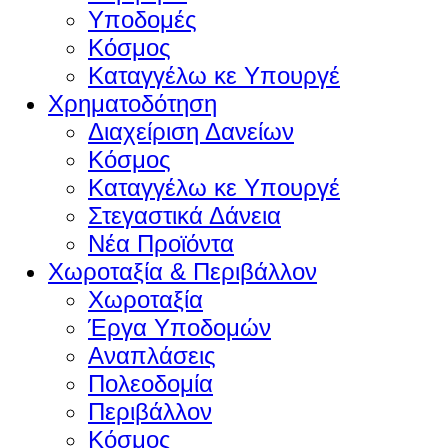
Υποδομές
Κόσμος
Καταγγέλω κε Υπουργέ
Χρηματοδότηση
Διαχείριση Δανείων
Κόσμος
Καταγγέλω κε Υπουργέ
Στεγαστικά Δάνεια
Νέα Προϊόντα
Χωροταξία & Περιβάλλον
Χωροταξία
Έργα Υποδομών
Αναπλάσεις
Πολεοδομία
Περιβάλλον
Κόσμος