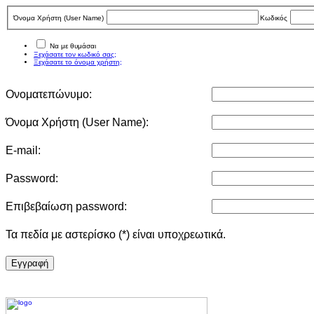
Όνομα Χρήστη (User Νame)
Κωδικός
Να με θυμάσαι
Ξεχάσατε τον κωδικό σας;
Ξεχάσατε το όνομα χρήστη;
Ονοματεπώνυμο:
Όνομα Χρήστη (User Νame):
E-mail:
Password:
Επιβεβαίωση password:
Τα πεδία με αστερίσκο (*) είναι υποχρεωτικά.
Eγγραφή