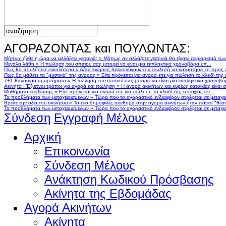
ΑΓΟΡΑΖΟΝΤΑΣ και ΠΟΥΛΩΝΤΑΣ:
Μήπως ήλθε η ώρα να αλλάξετε γειτονιά;
»
Μήπως αν αλλάζατε γειτονιά θα είχατε περιορισμό τω
Μεγάλα λάθη
»
Η πώληση του σπιτιού σας μπορεί να είναι μία εκπληκτικά χρονοβόρα υπ...
Πως θα πουλήσετε ευκολότερα
»
Δέκα κινήσεις διευκολύνουν τον πωλητή να καταστήσει το προς
Πως θα μάθετε τα "μυστικά" της αγοράς
»
Είτε πρόκειται για αγορά είτε για πώληση το κλειδί της ε
7+1 θανάσιμα αμαρτήματα
»
Η πώληση του σπιτιού σας μπορεί να είναι μία εκπληκτικά χρονοβό
Ακινητα : Έξυπνοι τρόποι για αγορά και πώληση
»
Η αγορά ακινήτων και κυρίως κατοικίας είναι 
Μαθήματα επιβίωσης
»
Είτε πρόκειται για αγορά είτε για πώληση το κλειδί της επιτυχίας είν...
Τα προβλήματα των μεταχειρισμένων
»
Τώρα που το αγοραστικό ενδιαφέρον στρέφεται σε μεταχειρ
Βρείτε την αξία του ακινήτου
»
Το πιο δημοφιλές σύνθημα στην αγορά ακινήτων ήταν πάντα "θέση,
Τα προβλήματα των μεταχειρισμένων
»
Τώρα που το αγοραστικό ενδιαφέρον στρέφεται σε μεταχειρ
Σύνδεση
Εγγραφή Μέλους
Αρχική
Επικοινωνία
Σύνδεση Μέλους
Ανάκτηση Κωδικού Πρόσβασης
Ακίνητα της Εβδομάδας
Αγορά Ακινήτων
Ακίνητα