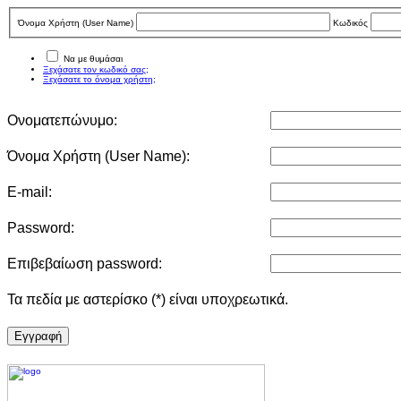
Όνομα Χρήστη (User Νame)
Κωδικός
Να με θυμάσαι
Ξεχάσατε τον κωδικό σας;
Ξεχάσατε το όνομα χρήστη;
Ονοματεπώνυμο:
Όνομα Χρήστη (User Νame):
E-mail:
Password:
Επιβεβαίωση password:
Τα πεδία με αστερίσκο (*) είναι υποχρεωτικά.
Eγγραφή