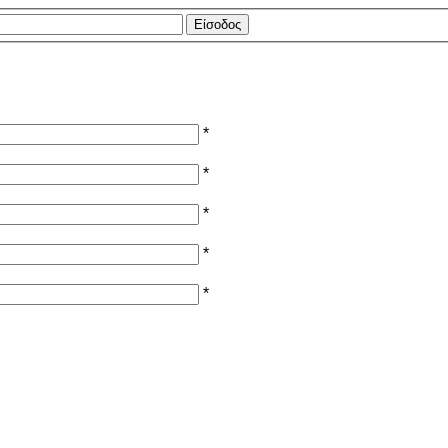
*
*
*
*
*