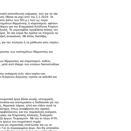
ενική κατανάλωση ενέργειας, ενώ για τα νέα
τή τίθεται σε ισχύ από την 1.1.2019. Τα
ματα (κάτω των 50τ.μ.) που ως τώρα
στημάτων θέρμανσης ή κλιματισμού, εφόσον
ο Νόμου για την Ενεργειακή Απόδοση Κτιρίων
Βουλή. Το νομοσχέδιο προβλέπει επίσης τον
ρια. Τα νέα κτίρια θα πρέπει να πληρούν τις
ική ανακαίνιση. Με άλλες διατάξεις:
ις για την πώληση ή τη μίσθωση ενός κτιρίου,
εώρησης των συστημάτων θέρμανσης και
ων θέρμανσης και κλιματισμού, καθώς
, μετά από έλεγχο των οποίων διαπιστώθηκε
ην ανέγερση ενός νέου κτιρίου και
ων Ελεγκτών Δόμησης πρέπει να εκδοθεί και
ουριστικά έργα βάσει κοινής υπουργικής
είται και συντομεύεται η διαδικασία για την
ς, θεματικά πάρκα, κλπ) και πλέον αυτά τα
κότερα, όπως αναφέρεται στη σχετική
εριβάλλοντος και την παράλληλη ενίσχυση
ειας και Κλιματικής Αλλαγής, Ευάγγελο
ΠΔ) έργων Τουρισμού». Με την εν λόγω ΚΥΑ,
ση έργων του τουριστικού τομέα
και μη σημαντικές επιπτώσεις και ως εκ
Για τα συγκεκριμένα έργα, δεν θα απαιτείται