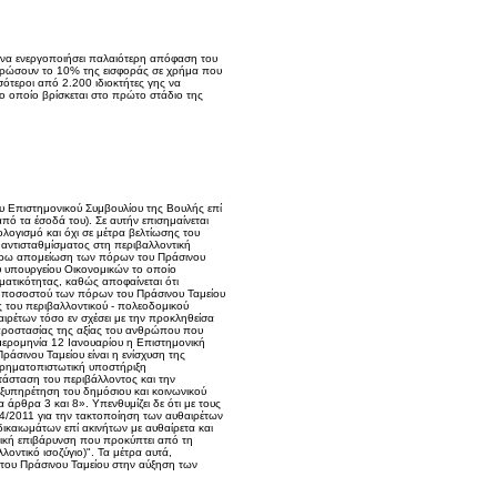
υ να ενεργοποιήσει παλαιότερη απόφαση του
ηρώσουν το 10% της εισφοράς σε χρήμα που
σότεροι από 2.200 ιδιοκτήτες γης να
ο οποίο βρίσκεται στο πρώτο στάδιο της
υ Επιστημονικού Συμβουλίου της Βουλής επί
πό τα έσοδά του). Σε αυτήν επισημαίνεται
λογισμό και όχι σε μέτρα βελτίωσης του
 αντισταθμίσματος στη περιβαλλοντική
τέρω απομείωση των πόρων του Πράσινου
ου υπουργείου Οικονομικών το οποίο
ματικότητας, καθώς αποφαίνεται ότι
ου ποσοστού των πόρων του Πράσινου Ταμείου
 του περιβαλλοντικού - πολεοδομικού
αιρέτων τόσο εν σχέσει με την προκληθείσα
ς προστασίας της αξίας του ανθρώπου που
ημερομηνία 12 Ιανουαρίου η Επιστημονική
άσινου Ταμείου είναι η ενίσχυση της
 χρηματοπιστωτική υποστήριξη
άσταση του περιβάλλοντος και την
 εξυπηρέτηση του δημόσιου και κοινωνικού
άρθρα 3 και 8». Υπενθυμίζει δε ότι με τους
14/2011 για την τακτοποίηση των αυθαιρέτων
ικαιωμάτων επί ακινήτων με αυθαίρετα και
ική επιβάρυνση που προκύπτει από τη
οντικό ισοζύγιο)". Τα μέτρα αυτά,
 του Πράσινου Ταμείου στην αύξηση των