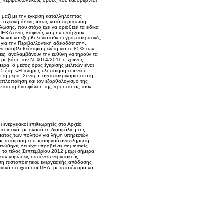
 περιβαλλοντικούς όρους που καθορίζονται
ς μαζί με την έγκριση καταλληλότητας
λη σχετική άδεια, όπως κατά περίπτωση
σης, που στόχο έχει να οριοθετεί τα ειδικά
ΥΠΕΚΑ είναι, «αφενός να μην υπάρξουν
ν και να εξορθολογιστούν οι γραφειοκρατικές
 για την Περιβαλλοντική αδειοδότηση».
να υποβληθεί καμία μελέτη για το 85% των
σεις, αναλαμβάνουν την ευθύνη να τηρούν τα
 με βάση τον Ν. 4014/2011 ο χρόνος
ρα, ο μέσος όρος έγκρισης μελετών είναι
α 5 έτη. «Η πλήρης υλοποίηση του νέου
με τη μέρα. Συνάμα, ανταποκρινόμαστε στη
 απλοποίηση και τον εξορθολογισμό της
ν και τη διασφάλιση της προστασίας του»
 ενεργειακοί επιθεωρητές στο Αρχείο
οποιητικά, με σκοπό τη διασφάλιση της
ιώματος των πολιτών για λήψη υπηρεσιών
αν με απόφαση του υπουργού αναπληρωτή
τώθηκε, ότι είχαν προβεί σε σημαντικές
ό το τέλος Σεπτεμβρίου 2012 μέχρι σήμερα,
αν κυρώσεις σε πέντε ενεργειακούς
οση πιστοποιητικού ενεργειακής απόδοσης
γειακά στοιχεία στα ΠΕΑ, με αποτέλεσμα να