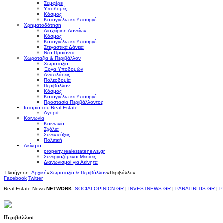
Συμφέρει
Υποδομές
Κόσμος
Καταγγέλω κε Υπουργέ
Χρηματοδότηση
Διαχείριση Δανείων
Κόσμος
Καταγγέλω κε Υπουργέ
Στεγαστικά Δάνεια
Νέα Προϊόντα
Χωροταξία & Περιβάλλον
Χωροταξία
Έργα Υποδομών
Αναπλάσεις
Πολεοδομία
Περιβάλλον
Κόσμος
Καταγγέλω κε Υπουργέ
Προστασία Περιβάλλοντος
Ιστορία του Real Estate
Αγορά
Κοινωνία
Κοινωνία
Σχόλια
Συνεντεύξεις
Πολιτική
Ακίνητα
property.realestatenews.gr
Συνεργαζόμενοι Μεσίτες
Διαγωνισμοί για Ακίνητα
Πλοήγηση:
Αρχική
»
Χωροταξία & Περιβάλλον
»
Περιβάλλον
Facebook
Twitter
Real Estate News
NETWORK
:
SOCIALOPINION.GR
|
INVESTNEWS.GR
|
PARATIRITIS.GR
|
P
Περιβάλλον