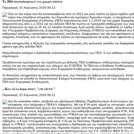
Το 2016 πιστοποιητικά για μικρά σπίτια
Παρασκευή, 07 Αύγουστος 2026 06:12
Όλα τα νέα κτίρια που θα κατασκευάζονται από το 2021 και μετά πρέπει να έχουν σχεδόν μηδ
κτίρια που στεγάζουν υπηρεσίες του δημοσίου και ευρύτερου δημοσίου τομέα, η υποχρέωση αυ
Πιστοποιητικά Ενεργειακής Απόδοσης (ΠΕΑ) επεκτείνονται από 1.1.2016 και στα μικρά διαμερίσ
εξαιρούνται ενώ από 1.1.2014 για την έκδοση ΠΕΑ θα πρέπει να προηγηθεί επιθεώρηση των συ
αυτά ξεπερνούν σε ισχύ τα 20 και 12 κιλοβάτ αντίστοιχα. Αυτά μεταξύ άλλων προβλέπει το Σχέδι
του Υπουργείου Περιβάλλοντος Ενέργειας και Κλιματικής Αλλαγής (ΥΠΕΚΑ) που κατατέθηκε στη 
καθορισμό ελάχιστων απαιτήσεων ενεργειακής απόδοσης, διαφορετικών για νέα και υφιστάμενα κτί
ελάχιστες απαιτήσεις ενώ τα υφιστάμενα θα πρέπει να προσαρμόζονται σε αυτές όταν υφίστανται ριζ
Γίνεται υποχρεωτική η δήλωση της ενεργειακής κατηγορίας στις εμπορικές αγγελίες και διαφημίσε
εφόσον έχει ήδη εκδοθεί ΠΕΑ.
Θεσμοθετείται επίσημα η διαδικασία ανάκλησης/αντικατάστασης των ΠΕΑ, ή των εκθέσεων επιθ
κλιματισμού.
Προβλέπονται πρόστιμα για την περίπτωση μη έκδοσης ΠΕΑ ή εκθέσεων επιθεώρησης συστημάτ
επίσης και για την παρακώλυση των ελέγχων της ΕΥΕΠΕΝ. Τα ΠΕΑ και οι Εκθέσεις Επιθεώρησης
παράβαση και επιβλήθηκε κύρωση στον Ενεργειακό Επιθεωρητή, ακυρώνονται αυτοδίκαια.
Οι ιδιοκτήτες υποχρεούται σε αντικατάστασή τους, ενώ δύναται να λάβουν και αποζημίωση. Κατά τ
προκειμένου να εκδοθεί το Πιστοποιητικό Ελέγχου Κατασκευής (ΠΕΚ), μετά από τους ελέγχους τ
ΠΕΑ από Ενεργειακό Επιθεωρητή.
...Και άλλο δώρο στους "επενδυτές"
Παρασκευή, 07 Αύγουστος 2026 06:12
Δεν θα απαιτείται πλέον υποβολή και αξιολόγηση Μελέτης Περιβαλλοντικών Επιπτώσεων για τ
απόφασης που υπέγραψε ο ΠΕΚΑ Λ.Λιβιεράτος. Με την ΚΥΑ αυτή, εξηγεί το υπουργείο, απλοποι
περιβαλλοντική αδειοδότηση έργων του τουριστικού τομέα (ξενοδοχειακές μονάδες, κατασκηνώσει
έργα θα υπόκεινται στους περιβαλλοντικούς όρους που καθορίζονται στην υπογραφείσα ΚΥΑ. Ειδι
ανακοίνωση «στο πλαίσιο της προσπάθειας του ΥΠΕΚΑ για την αποτελεσματική προστασία του π
της επενδυτικής δραστηριότητας στην Ελλάδα, υπεγράφη από τον υπουργό Περιβάλλοντος, Ενέργ
Λιβιεράτο, η Κοινή Υπουργική Απόφαση (Κ.Υ.Α) για τις Πρότυπες Περιβαλλοντικές Δεσμεύσεις (Π
εξηγεί το ΥΠΕΚΑ, «απλοποιείται και συντομεύεται η διαδικασία για την περιβαλλοντική αδειοδότη
(ξενοδοχειακές μονάδες, κατασκηνώσεις, θεματικά πάρκα, κλπ) που χαρακτηρίζονται από τοπικές 
τούτου υπάγονται στη Β’ κατηγορία έργων και δραστηριοτήτων της Υ.Α. 1958/12 (ΦΕΚ Β΄21). » » 