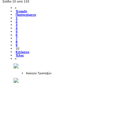
Σελίδα 10 από 133
«
Έναρξη
Προηγούμενο
1
2
3
4
5
6
7
8
9
10
Επόμενο
Τέλος
»
Ακίνητα Τραπεζών