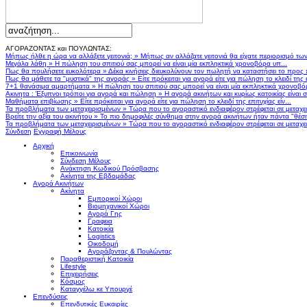
ΑΓΟΡΑΖΟΝΤΑΣ και ΠΟΥΛΩΝΤΑΣ:
Μήπως ήλθε η ώρα να αλλάξετε γειτονιά;
»
Μήπως αν αλλάζατε γειτονιά θα είχατε περιορισμό τω
Μεγάλα λάθη
»
Η πώληση του σπιτιού σας μπορεί να είναι μία εκπληκτικά χρονοβόρα υπ...
Πως θα πουλήσετε ευκολότερα
»
Δέκα κινήσεις διευκολύνουν τον πωλητή να καταστήσει το προς
Πως θα μάθετε τα "μυστικά" της αγοράς
»
Είτε πρόκειται για αγορά είτε για πώληση το κλειδί της ε
7+1 θανάσιμα αμαρτήματα
»
Η πώληση του σπιτιού σας μπορεί να είναι μία εκπληκτικά χρονοβό
Ακινητα : Έξυπνοι τρόποι για αγορά και πώληση
»
Η αγορά ακινήτων και κυρίως κατοικίας είναι 
Μαθήματα επιβίωσης
»
Είτε πρόκειται για αγορά είτε για πώληση το κλειδί της επιτυχίας είν...
Τα προβλήματα των μεταχειρισμένων
»
Τώρα που το αγοραστικό ενδιαφέρον στρέφεται σε μεταχειρ
Βρείτε την αξία του ακινήτου
»
Το πιο δημοφιλές σύνθημα στην αγορά ακινήτων ήταν πάντα "θέση,
Τα προβλήματα των μεταχειρισμένων
»
Τώρα που το αγοραστικό ενδιαφέρον στρέφεται σε μεταχειρ
Σύνδεση
Εγγραφή Μέλους
Αρχική
Επικοινωνία
Σύνδεση Μέλους
Ανάκτηση Κωδικού Πρόσβασης
Ακίνητα της Εβδομάδας
Αγορά Ακινήτων
Ακίνητα
Εμπορικοί Χώροι
Βιομηχανικοί Χώροι
Αγορά Γης
Γραφεια
Κατοικία
Logistics
Οικοδομή
Αγοράζοντας & Πουλώντας
Παραθεριστική Κατοικία
Lifestyle
Επιχειρήσεις
Κόσμος
Καταγγέλω κε Υπουργέ
Επενδύσεις
Επενδυτικές Ευκαιρίες