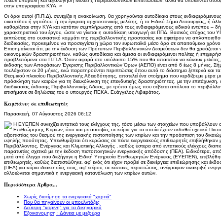
πλέον υποβολή και αξιολόγηση Μελέτης Περιβαλλοντικών Επιπτώσεων, αλλά θα υπόκεινται στους
στην υπογραφείσα ΚΥΑ. »
Οι όροι αυτοί (Π.Π.Δ), συνεχίζει η ανακοίνωση, θα χορηγούνται αυτοδίκαια στους ενδιαφερόμενου
οικοπέδου ή γηπέδου, ή την έγκριση αρχιτεκτονικής μελέτης, ή το Ειδικό Σήμα Λειτουργίας, ή άλ
καθορίζεται στην ΚΥΑ και κατόπιν συμπλήρωσης από τους ενδιαφερόμενους ειδικού εντύπου – δήλω
χαρακτηριστικά του έργου, ώστε να γίνεται η αυτοδίκαιη υπαγωγή σε ΠΠΔ. Βασικός στόχος του 
εκπτώσεις στο ουσιαστικό κομμάτι της περιβαλλοντικής προστασίας και αφετέρου να απλοποιηθού
διαδικασίες, προκειμένου να προσεγγίσει η χώρα τον ευρωπαϊκό μέσο όρο σε απαιτούμενο χρόνο
Επισημαίνεται ότι, με την έκδοση των Πρότυπων Περιβαλλοντικών Δεσμεύσεων δεν θα χρειάζεται 
οικονομικών δραστηριοτήτων, καθώς αυτοδίκαια και άμεσα οι ενδιαφερόμενοι πολίτες ή επιχειρή
προβλεπόμενα στα Π.Π.Δ. Όσον αφορά στο υπόλοιπο 15% που θα απαιτείται να κάνουν μελέτες,
έκδοσης των Αποφάσεων Έγκρισης Περιβαλλοντικών Όρων (ΑΕΠΟ) είναι από 6 έως 8 μήνες. Σήμε
τουλάχιστον οι 20 μήνες, ενώ παρατηρούνται περιπτώσεις όπου αυτό το διάστημα ξεπερνά και τ
Θεσμικού πλαισίου Περιβαλλοντικής Αδειοδότησης, αποτελεί ένα στοίχημα που κερδίζουμε μέρα 
πρόσκληση των καιρών για τη διευκόλυνση της επενδυτικής δραστηριότητας, με την επιτάχυνση,
διαδικασίας έκδοσης Περιβαλλοντικής Άδειας, με τρόπο όμως που σέβεται απόλυτα το περιβάλλο
επισήμανε σε δηλώσεις του ο υπουργός ΠΕΚΑ, Ευάγγελος Λιβιεράτος.
Καμπάνες σε επιθεωτητές
Παρασκευή, 07 Αύγουστος 2026 06:12
Η ΕΥΕΠΕΝ συνεχίζει εντατικά τους ελέγχους της, τόσο μέσω των στοιχείων που υποβάλλουν οι
Επιθεώρησης Κτιρίων, όσο και με αυτοψίες σε κτίρια για τα οποία έχουν εκδοθεί σχετικά Πιστ
αξιοπιστίας του θεσμού της ενεργειακής πιστοποίησης των κτιρίων και την προάσπιση του δικα
υψηλής ποοότητας. Υπενθυμίζεται ότι κυρώσεις σε πέντε ενεργειακούς επιθεωρητές επιβλήθηκ
Περιβάλλοντος, Ενέργειας και Κλιματικής Αλλαγής , καθώς ύστερα από εντατικούς ελέγχους διαπισ
παρατυπίες σχετικά με την έκδοση πιστοποιητικών ενεργειακής απόδοσης (ΠΕΑ). Ειδικότερα, απ
μετά από έλεγχο που διεξήγαγε η Ειδική Υπηρεσία Επιθεωρητών Ενέργειας (ΕΥΕΠΕΝ), επιβλήθηκ
επιθεωρητές, καθώς διαπιστώθηκε, αφ' ενός ότι είχαν προβεί σε διενέργεια επιθεώρησης και έκδ
(ΠΕΑ) για κτίρια ιδιοκτησίας τους, αφ' ετέρου, σε κάποιες περιπτώσεις, ανέγραφαν ανακριβή ενερ
αλλοιώνεται σημαντικά η ενεργειακή κατανάλωση των κτιρίων αυτών.
Περισσότερα Άρθρα...
Χωρίς διατίμηση τα ενεργειακά "χαρτιά"
Που θα πηγαίνουν οι μπουλντόζες
Δεύτερη "κιτρινη" για τα Δικηγορικά
Εξοικονομηση : Δάνεια με μεζούρα