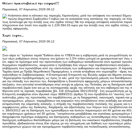
Θέλουν προκαταβολικά την εισφορά!!!
Παρασκευή, 07 Αύγουστος 2026 06:12
Ανάστατοι είναι οι κάτοικοι της περιοχής Χερσονήσου, μετά την απόφαση του τοπικού δήμο
πρώην Δημοτικού Συμβουλίου Γουβών και να αναγκάσει τους κατοίκους της περιοχής να πλ
τους αντιστοιχεί για την ένταξή τους στο σχέδιο πόλης! Με την επίμαχη απόφαση καλούνται περισ
πληρώσουν ένα ποσό που αγγίζει τα 1.226.584,03 ευρώ για την ένταξή τους στο σχέδιο πόλης, τ
πράξης εφαρμογής.
Χωρίς λεφτα...
Παρασκευή, 07 Αύγουστος 2026 06:12
Στον αέρα το "πράσινο ταμείο"Έκθετοι είναι το ΥΠΕΚΑ και η κυβέρνηση μετά τη γνωμοδότηση το
των νέων ρυθμίσεων στους πόρους του (μόνον το 2,5% πλέον μπορεί να χρησιμοποιεί κατ' έτος α
ότι, αφού τα πρόστιμα από την τακτοποίηση των αυθαιρέτων κατευθύνονται στον κρατικό προϋπο
δομημένου περιβάλλοντος, ακυρώνεται η πρόβλεψη δύο νόμων περί περιβαλλοντικού ισοζυγίου -
επιβάρυνση που προκλήθηκε από την τακτοποίηση των αυθαιρεσιών και παρανομιών. Η περαι
Ταμείου έγινε με Πράξη Νομοθετικού Περιεχομένου, η οποία εντάχθηκε στο νομοσχέδιο - τέρας τ
συζητήθηκε το Σαββατοκύριακο. Η Επιστημονική Επιτροπή της Βουλής εγείρει και θέματα συνταγ
"δημιουργείται προβληματισμός ως προς το εάν, μετά την προτεινόμενη μείωση του διατιθέμεν
για την επίτευξη των σκοπών του, διασφαλίζεται η δυνατότητα εφαρμογής μέτρων αποκατάστασης
ισοζυγίου, που αποτελεί αντιστάθμισμα στην ανοχή εκ μέρους της Πολιτείας για τη διατήρηση αυθ
περιβαλλοντική ζημία όσο και με τις συνταγματικές αρχές της ισότητας και του σεβασμού και τη
θίγονται από τις σχετικές παραβιάσεις [βλ. ΣτΕ (Ολομέλεια 3921/2010)]". Στη γνωμοδότηση με 
Επιτροπή αναφέρεται στον ιδρυτικό νόμο 3889/2011 (άρθρο 5) που προβλέπει ότι "σκοπός του Πρ
ανάπτυξης μέσω της προστασίας του περιβάλλοντος με τη διαχειριστική, οικονομική, τεχνική και
προγραμμάτων, μέτρων, παρεμβάσεων και ενεργειών που αποβλέπουν στην ανάδειξη και αποκατ
αντιμετώπιση της κλιματικής αλλαγής, η στήριξη της περιβαλλοντικής πολιτικής της χώρας και η
συμφέροντος μέσω της διοίκησης, διαχείρισης και αξιοποίησης των πόρων που προβλέπονται στα 
ν. 3843/2012 για τη διατήρηση των ημιυπαίθριων και λοιπών παρανομιών επί 40 χρόνια και 40
και παράνομων χρήσεων επί 30 χρόνια, "επιτρέπονται μεταβιβάσεις και συστάσεις εμπραγμάτων δ
διαγράφονται πρόστιμα ανέγερσης και διατήρησης αυθαιρέτων ως αντιστάθμισμα στην πολεοδομ
διατήρηση αυθαιρέτων θεσπίσθηκαν μέτρα για τη βελτίωση του οικιστικού περιβάλλοντος (περιβαλλ
προσθέτει, εξειδικεύονται στους δύο νόμους με την υποχρέωση για διάθεση των προστίμων μέσω
κοινόχρηστων χώρων και για προγράμματα περιβαλλοντικής και πολεοδομικής αποκατάστασης.