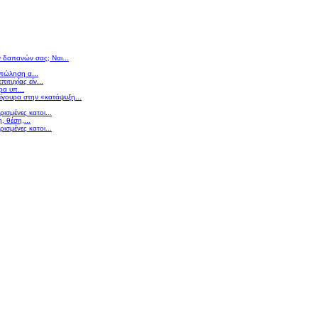
ν δαπανών σας; Ναι...
 πώληση α...
πιτυχίας είν...
ρα υπ...
σίγουρα στην «κατάψυξη...
ισμένες κατοι...
 θέση,...
ισμένες κατοι...