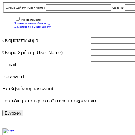
Όνομα Χρήστη (User Νame)
Κωδικός
Να με θυμάσαι
Ξεχάσατε τον κωδικό σας;
Ξεχάσατε το όνομα χρήστη;
Ονοματεπώνυμο:
Όνομα Χρήστη (User Νame):
E-mail:
Password:
Επιβεβαίωση password:
Τα πεδία με αστερίσκο (*) είναι υποχρεωτικά.
Eγγραφή