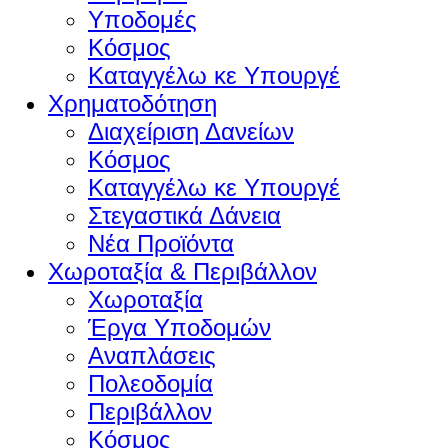
Υποδομές
Κόσμος
Καταγγέλω κε Υπουργέ
Χρηματοδότηση
Διαχείριση Δανείων
Κόσμος
Καταγγέλω κε Υπουργέ
Στεγαστικά Δάνεια
Νέα Προϊόντα
Χωροταξία & Περιβάλλον
Χωροταξία
Έργα Υποδομών
Αναπλάσεις
Πολεοδομία
Περιβάλλον
Κόσμος