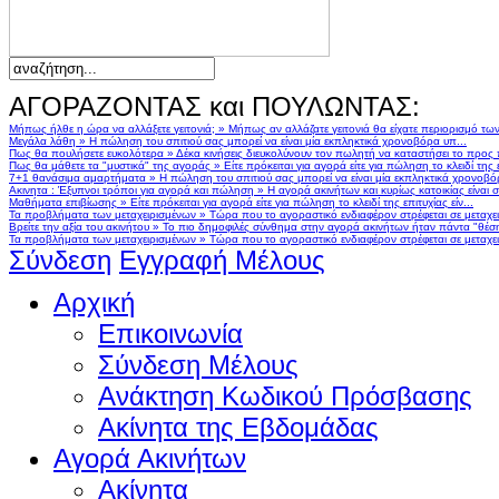
ΑΓΟΡΑΖΟΝΤΑΣ και ΠΟΥΛΩΝΤΑΣ:
Μήπως ήλθε η ώρα να αλλάξετε γειτονιά;
»
Μήπως αν αλλάζατε γειτονιά θα είχατε περιορισμό τω
Μεγάλα λάθη
»
Η πώληση του σπιτιού σας μπορεί να είναι μία εκπληκτικά χρονοβόρα υπ...
Πως θα πουλήσετε ευκολότερα
»
Δέκα κινήσεις διευκολύνουν τον πωλητή να καταστήσει το προς
Πως θα μάθετε τα "μυστικά" της αγοράς
»
Είτε πρόκειται για αγορά είτε για πώληση το κλειδί της ε
7+1 θανάσιμα αμαρτήματα
»
Η πώληση του σπιτιού σας μπορεί να είναι μία εκπληκτικά χρονοβό
Ακινητα : Έξυπνοι τρόποι για αγορά και πώληση
»
Η αγορά ακινήτων και κυρίως κατοικίας είναι 
Μαθήματα επιβίωσης
»
Είτε πρόκειται για αγορά είτε για πώληση το κλειδί της επιτυχίας είν...
Τα προβλήματα των μεταχειρισμένων
»
Τώρα που το αγοραστικό ενδιαφέρον στρέφεται σε μεταχειρ
Βρείτε την αξία του ακινήτου
»
Το πιο δημοφιλές σύνθημα στην αγορά ακινήτων ήταν πάντα "θέση,
Τα προβλήματα των μεταχειρισμένων
»
Τώρα που το αγοραστικό ενδιαφέρον στρέφεται σε μεταχειρ
Σύνδεση
Εγγραφή Μέλους
Αρχική
Επικοινωνία
Σύνδεση Μέλους
Ανάκτηση Κωδικού Πρόσβασης
Ακίνητα της Εβδομάδας
Αγορά Ακινήτων
Ακίνητα