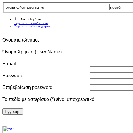
Όνομα Χρήστη (User Νame)
Κωδικός
Να με θυμάσαι
Ξεχάσατε τον κωδικό σας;
Ξεχάσατε το όνομα χρήστη;
Ονοματεπώνυμο:
Όνομα Χρήστη (User Νame):
E-mail:
Password:
Επιβεβαίωση password:
Τα πεδία με αστερίσκο (*) είναι υποχρεωτικά.
Eγγραφή