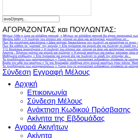
ΑΓΟΡΑΖΟΝΤΑΣ και ΠΟΥΛΩΝΤΑΣ:
Μήπως ήλθε η ώρα να αλλάξετε γειτονιά;
»
Μήπως αν αλλάζατε γειτονιά θα είχατε περιορισμό τω
Μεγάλα λάθη
»
Η πώληση του σπιτιού σας μπορεί να είναι μία εκπληκτικά χρονοβόρα υπ...
Πως θα πουλήσετε ευκολότερα
»
Δέκα κινήσεις διευκολύνουν τον πωλητή να καταστήσει το προς
Πως θα μάθετε τα "μυστικά" της αγοράς
»
Είτε πρόκειται για αγορά είτε για πώληση το κλειδί της ε
7+1 θανάσιμα αμαρτήματα
»
Η πώληση του σπιτιού σας μπορεί να είναι μία εκπληκτικά χρονοβό
Ακινητα : Έξυπνοι τρόποι για αγορά και πώληση
»
Η αγορά ακινήτων και κυρίως κατοικίας είναι 
Μαθήματα επιβίωσης
»
Είτε πρόκειται για αγορά είτε για πώληση το κλειδί της επιτυχίας είν...
Τα προβλήματα των μεταχειρισμένων
»
Τώρα που το αγοραστικό ενδιαφέρον στρέφεται σε μεταχειρ
Βρείτε την αξία του ακινήτου
»
Το πιο δημοφιλές σύνθημα στην αγορά ακινήτων ήταν πάντα "θέση,
Τα προβλήματα των μεταχειρισμένων
»
Τώρα που το αγοραστικό ενδιαφέρον στρέφεται σε μεταχειρ
Σύνδεση
Εγγραφή Μέλους
Αρχική
Επικοινωνία
Σύνδεση Μέλους
Ανάκτηση Κωδικού Πρόσβασης
Ακίνητα της Εβδομάδας
Αγορά Ακινήτων
Ακίνητα