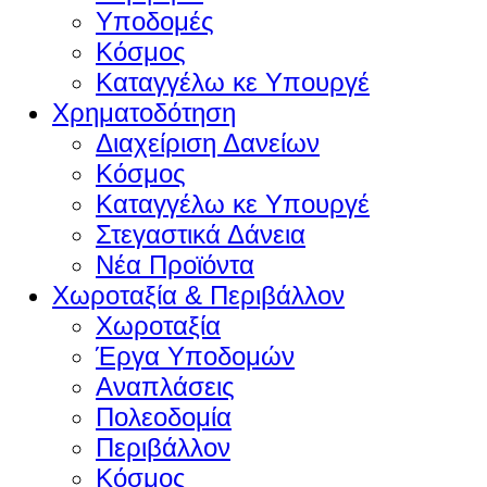
Υποδομές
Κόσμος
Καταγγέλω κε Υπουργέ
Χρηματοδότηση
Διαχείριση Δανείων
Κόσμος
Καταγγέλω κε Υπουργέ
Στεγαστικά Δάνεια
Νέα Προϊόντα
Χωροταξία & Περιβάλλον
Χωροταξία
Έργα Υποδομών
Αναπλάσεις
Πολεοδομία
Περιβάλλον
Κόσμος