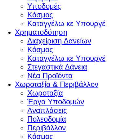
Υποδομές
Κόσμος
Καταγγέλω κε Υπουργέ
Χρηματοδότηση
Διαχείριση Δανείων
Κόσμος
Καταγγέλω κε Υπουργέ
Στεγαστικά Δάνεια
Νέα Προϊόντα
Χωροταξία & Περιβάλλον
Χωροταξία
Έργα Υποδομών
Αναπλάσεις
Πολεοδομία
Περιβάλλον
Κόσμος