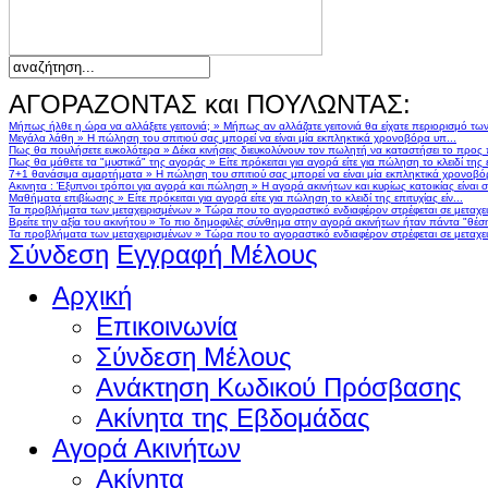
ΑΓΟΡΑΖΟΝΤΑΣ και ΠΟΥΛΩΝΤΑΣ:
Μήπως ήλθε η ώρα να αλλάξετε γειτονιά;
»
Μήπως αν αλλάζατε γειτονιά θα είχατε περιορισμό τω
Μεγάλα λάθη
»
Η πώληση του σπιτιού σας μπορεί να είναι μία εκπληκτικά χρονοβόρα υπ...
Πως θα πουλήσετε ευκολότερα
»
Δέκα κινήσεις διευκολύνουν τον πωλητή να καταστήσει το προς
Πως θα μάθετε τα "μυστικά" της αγοράς
»
Είτε πρόκειται για αγορά είτε για πώληση το κλειδί της ε
7+1 θανάσιμα αμαρτήματα
»
Η πώληση του σπιτιού σας μπορεί να είναι μία εκπληκτικά χρονοβό
Ακινητα : Έξυπνοι τρόποι για αγορά και πώληση
»
Η αγορά ακινήτων και κυρίως κατοικίας είναι 
Μαθήματα επιβίωσης
»
Είτε πρόκειται για αγορά είτε για πώληση το κλειδί της επιτυχίας είν...
Τα προβλήματα των μεταχειρισμένων
»
Τώρα που το αγοραστικό ενδιαφέρον στρέφεται σε μεταχειρ
Βρείτε την αξία του ακινήτου
»
Το πιο δημοφιλές σύνθημα στην αγορά ακινήτων ήταν πάντα "θέση,
Τα προβλήματα των μεταχειρισμένων
»
Τώρα που το αγοραστικό ενδιαφέρον στρέφεται σε μεταχειρ
Σύνδεση
Εγγραφή Μέλους
Αρχική
Επικοινωνία
Σύνδεση Μέλους
Ανάκτηση Κωδικού Πρόσβασης
Ακίνητα της Εβδομάδας
Αγορά Ακινήτων
Ακίνητα