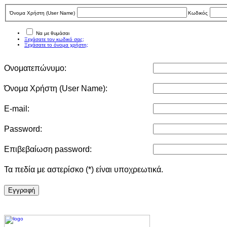
Όνομα Χρήστη (User Νame)
Κωδικός
Να με θυμάσαι
Ξεχάσατε τον κωδικό σας;
Ξεχάσατε το όνομα χρήστη;
Ονοματεπώνυμο:
Όνομα Χρήστη (User Νame):
E-mail:
Password:
Επιβεβαίωση password:
Τα πεδία με αστερίσκο (*) είναι υποχρεωτικά.
Eγγραφή